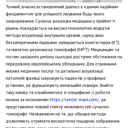
Точний, вчасно встановлений діагноз є єдиним надійним
фундаментом для успішного лікування будь-якого
захворювання. Сучасна доказова медицина у прийнятті
рішень покладається на високотехнологічні апаратні
методи візуалізації внутрішніх органів, серед яких
беззаперечними лідерами залишаються комп’ютерна (КТ)
та магнітно-резонансна томографія (МРТ). Мешканцям та
гостям західного регіону сьогодні доступне обстеження на
передовому європейському обладнанні. Для отримання
якісних медичних послуг та детальної візуалізації
патологій фахівці скеровують пацієнтів у профільні
установи, де функціонують інноваційні сканери. Знайти
таку клініку та ознайомитися зі специфікою її роботи
можна за посиланням
https://center-marii.com/
, де
представлено повний спектр можливостей сучасної
томографії. Незважаючи на те, що обидва методи
дозволяють отримати високоточні пошарові зображення