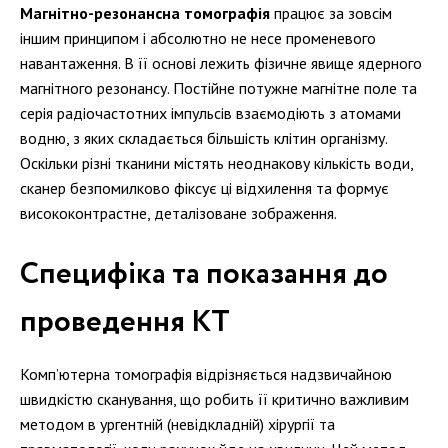
Магнітно-резонансна томографія
працює за зовсім
іншим принципом і абсолютно не несе променевого
навантаження. В її основі лежить фізичне явище ядерного
магнітного резонансу. Постійне потужне магнітне поле та
серія радіочастотних імпульсів взаємодіють з атомами
водню, з яких складається більшість клітин організму.
Оскільки різні тканини містять неоднакову кількість води,
сканер безпомилково фіксує ці відхилення та формує
висококонтрастне, деталізоване зображення.
Специфіка та показання до
проведення КТ
Комп’ютерна томографія відрізняється надзвичайною
швидкістю сканування, що робить її критично важливим
методом в ургентній (невідкладній) хірургії та