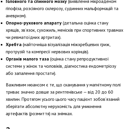
Головного та спинного мозку
(виявлення мікроаденом
гіпофіза, розсіяного склерозу, судинних мальформацій та
аневризм).
Опорно-рухового апарату
(детальна оцінка стану
хрящів, зв’язок, сухожиль, менісків при спортивних травмах
чи ревматоїдних артритах).
Хребта
(найточніша візуалізація міжхребцевих гриж,
протрузій та компресії нервових корінців).
Органів малого таза
(оцінка стану репродуктивної
системи у жінок та чоловіків, діагностика ендометріозу
або запалення простати).
Важливим нюансом є те, що сканування у магнітному полі
триває значно довше за рентгенівське — від 20 до 60
хвилин. Протягом усього цього часу пацієнт зобов’язаний
зберігати абсолютну нерухомість для уникнення
артефактів (розмиття) на знімках.