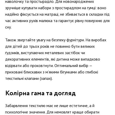
наволочку та простырадло. Для новонароджених
зручніше купувати набори з простирадлом на гумці: воно
надійно фіксується на матраці, не збивається в складки під
час активних рухів малюка та гарантує рівну поверхню для
сну.
Також звертайте увагу на безпеку фурнітури. На виробах
для дітей до трьох років не повинно бути великих
ґудзиків, виступаючих металевих застібок чи
декоративних елементів, які дитина може випадково
відірвати або проковтнути. Оптимальний вибір —
приховані блискавки з м’якими бігунками або глибокі
текстильні клапани (запах).
Колірна гама та догляд
Забарвлення текстилю має не лише естетичне, а й
психологічне значення. Для немовлят краще обирати