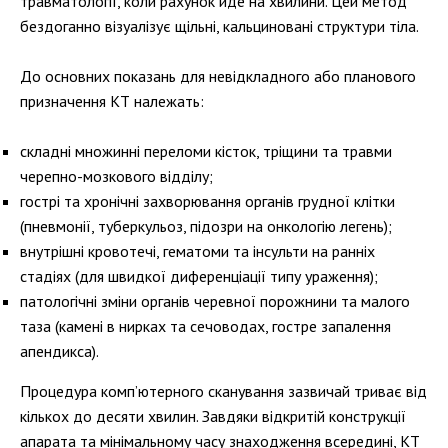
травматології, коли рахунок йде на хвилини. Цей метод
бездоганно візуалізує щільні, кальциновані структури тіла.
До основних показань для невідкладного або планового
призначення КТ належать:
складні множинні переломи кісток, тріщини та травми
черепно-мозкового відділу;
гострі та хронічні захворювання органів грудної клітки
(пневмонії, туберкульоз, підозри на онкологію легень);
внутрішні кровотечі, гематоми та інсульти на ранніх
стадіях (для швидкої диференціації типу ураження);
патологічні зміни органів черевної порожнини та малого
таза (камені в нирках та сечоводах, гостре запалення
апендикса).
Процедура комп’ютерного сканування зазвичай триває від
кількох до десяти хвилин. Завдяки відкритій конструкції
апарата та мінімальному часу знаходження всередині, КТ