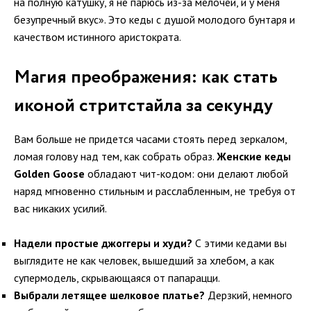
на полную катушку, я не парюсь из-за мелочей, и у меня
безупречный вкус». Это кеды с душой молодого бунтаря и
качеством истинного аристократа.
Магия преображения: как стать
иконой стритстайла за секунду
Вам больше не придется часами стоять перед зеркалом,
ломая голову над тем, как собрать образ.
Женские кеды
Golden Goose
обладают чит-кодом: они делают любой
наряд мгновенно стильным и расслабленным, не требуя от
вас никаких усилий.
Надели простые джоггеры и худи?
С этими кедами вы
выглядите не как человек, вышедший за хлебом, а как
супермодель, скрывающаяся от папарацци.
Выбрали летящее шелковое платье?
Дерзкий, немного