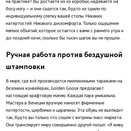
на практике? Вы достаете их из коробки, надеваете на
босу ногу — и они садятся так, будто их сшили по
индивидуальному слепку вашей стопы. Никаких
натертостей. Никакого дискомфорта. Только ощущение
мягких объятий, которое остается с вами с раннего утра и
до поздней ночи, сколько бы тысяч шагов вы ни прошли.
Ручная работа против бездушной
штамповки
В мире, где всё производится миллионными тиражами на
безликих конвейерах, Golden Goose предлагают
настоящую крафтовую магию. Каждая пара уникальна.
Мастера в Венеции вручную наносят фирменные
потертости, щербинки и царапины. Эта обувь не выглядит
так, будто вы только что сошли с витрины масс-маркета.
Она транслирует миру совершенно другой посыл: «Я живу