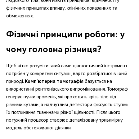
людського тіла, вони мають принципові відмінності у
фізичних принципах впливу, клінічних показаннях та
обмеженнях.
Фізичні принципи роботи: у
чому головна різниця?
Щоб чітко розуміти, який саме діагностичний інструмент
потрібен у конкретній ситуації, варто розібратися в їхній
природі.
Комп’ютерна томографія
базується на
використанні рентгенівського випромінювання. Томограф
генерує пучки променів, які проходять крізь тіло під
різними кутами, а надчутливі детектори фіксують ступінь
їх поглинання тканинами різної щільності. Після цього
потужний процесор створює деталізовану тривимірну
модель обстежуваної ділянки.