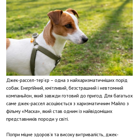
Джек-рассел-тер’єр – одна з найхаризматичніших порід
собак. Енергійний, кмітливий, безстрашний і невтомний
компаньйон, який завжди готовий до пригод. Для багатьох
саме джек-рассел асоціюється з харизматичним Майло з
фільму «Маска», який став одним із найвідоміших
представників породи у світі.
Попри міцне здоров’я та високу витривалість, джек-