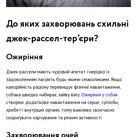
До яких захворювань схильні
джек-рассел-тер’єри?
Ожиріння
Джек-рассели мають чудовий апетит і нерідко із
задоволенням ласують будь-якими смаколиками. Якщо
калорійність раціону перевищує фізичні навантаження,
собака швидко набирає зайву вагу.
Ожиріння у собак
створює додаткове навантаження на серце, суглоби,
хребет і внутрішні органи, тому важливо своєчасно
скоригувати харчування та режим активності.
Захворювання очей