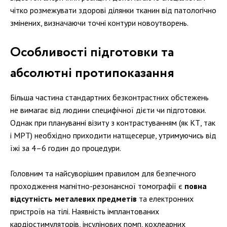
чітко розмежувати здорові ділянки тканин від патологічно
змінених, визначаючи точні контури новоутворень.
Особливості підготовки та
абсолютні протипоказання
Більша частина стандартних безконтрастних обстежень
не вимагає від людини специфічної дієти чи підготовки.
Однак при плануванні візиту з контрастуванням (як КТ, так
і МРТ) необхідно приходити натщесерце, утримуючись від
їжі за 4–6 годин до процедури.
Головним та найсуворішим правилом для безпечного
проходження магнітно-резонансної томографії є
повна
відсутність металевих предметів
та електронних
пристроїв на тілі. Наявність імплантованих
кардіостимуляторів, інсулінових помп, кохлеарних