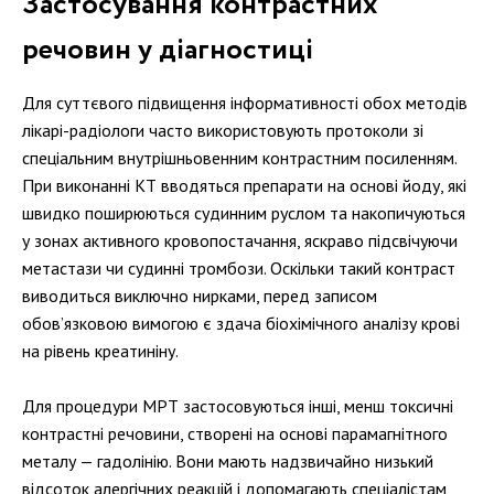
Застосування контрастних
речовин у діагностиці
Для суттєвого підвищення інформативності обох методів
лікарі-радіологи часто використовують протоколи зі
спеціальним внутрішньовенним контрастним посиленням.
При виконанні КТ вводяться препарати на основі йоду, які
швидко поширюються судинним руслом та накопичуються
у зонах активного кровопостачання, яскраво підсвічуючи
метастази чи судинні тромбози. Оскільки такий контраст
виводиться виключно нирками, перед записом
обов’язковою вимогою є здача біохімічного аналізу крові
на рівень креатиніну.
Для процедури МРТ застосовуються інші, менш токсичні
контрастні речовини, створені на основі парамагнітного
металу — гадолінію. Вони мають надзвичайно низький
відсоток алергічних реакцій і допомагають спеціалістам