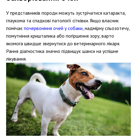
У представників породи можуть зустрічатися катаракта,
глаукома та спадкові патології сітківки. Якщо власник
помічає
почервоніння очей у собаки
, надмірну сльозотечу,
помутніння кришталика або погіршення зору, варто
якомога швидше звернутися до ветеринарного лікаря.
Рання діагностика значно підвищує шанси на успішне
лікування.