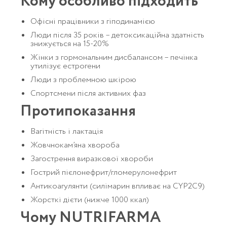
Кому особливо підходить
Офісні працівники з гіподинамією
Люди після 35 років – детоксикаційна здатність
знижується на 15-20%
Жінки з гормональним дисбалансом – печінка
утилізує естрогени
Люди з проблемною шкірою
Спортсмени після активних фаз
Протипоказання
Вагітність і лактація
Жовчнокам’яна хвороба
Загострення виразкової хвороби
Гострий пієлонефрит/гломерулонефрит
Антикоагулянти (силімарин впливає на CYP2C9)
Жорсткі дієти (нижче 1000 ккал)
Чому NUTRIFARMA