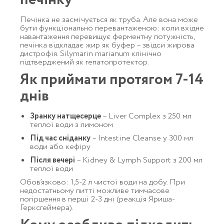
Печінка не засмічується як труба. Але вона може
бути функціонально перевантаженою: коли вхідне
навантаження перевищує ферментну потужність,
печінка відкладає жир як буфер – звідси жирова
дистрофія. Silymarin marianum клінічно
підтверджений як гепатопротектор.
Як приймати протягом 7-14
днів
Зранку натщесерце
– Liver Complex з 250 мл
теплої води з лимоном
Під час сніданку
– Intestine Cleanse у 300 мл
води або кефіру
Після вечері
– Kidney & Lymph Support з 200 мл
теплої води
Обов’язково: 1,5-2 л чистої води на добу. При
недостатньому питті можливе тимчасове
погіршення в перші 2-3 дні (реакція Яриша-
Герксгеймера).