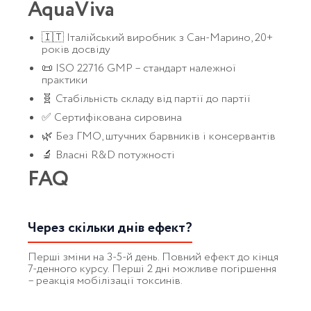
AquaViva
🇮🇹 Італійський виробник з Сан-Марино, 20+
років досвіду
📜 ISO 22716 GMP – стандарт належної
практики
🧬 Стабільність складу від партії до партії
✅ Сертифікована сировина
🌿 Без ГМО, штучних барвників і консервантів
🔬 Власні R&D потужності
FAQ
Через скільки днів ефект?
Перші зміни на 3-5-й день. Повний ефект до кінця
7-денного курсу. Перші 2 дні можливе погіршення
– реакція мобілізації токсинів.