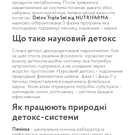
продукти метаболізму. Після тривалого
навантаження ця система починає давати збої:
набряки, хронічна втома, тьмяна шкіра, важкість
після їжі.
Detox Triple Set від NUTRIFARMA
–
науково обгрунтована 3-фазна програма, яка
послідовно підтримує печінку, кишечник і нирки.
Що таке науковий детокс
Слово детокс дискредитоване маркетингом. Але
за цим стоїть реальна фізіологія: організм має
власну детоксикаційну систему, яка потребує
нутрієнтної підтримки, а не скидання через
жорсткі протоколи. Науковий детокс – підсилення
природних ферментних шляхів: фаза I і фаза II у
печінці, перистальтика кишечника, фільтрація
нирок. Коли вони отримують потрібні субстрати –
силімарин, холін, клітковину – система працює
ефективніше.
Як працюють природні
детокс-системи
Печінка
– центральна хімічна лабораторія:
нейтралізує жиророзчинні токсини через два