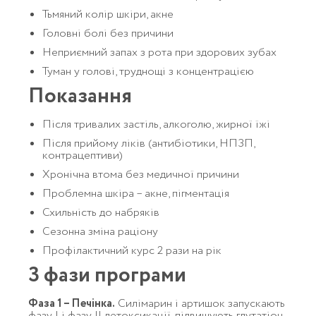
Тьмяний колір шкіри, акне
Головні болі без причини
Неприємний запах з рота при здорових зубах
Туман у голові, труднощі з концентрацією
Показання
Після тривалих застіль, алкоголю, жирної їжі
Після прийому ліків (антибіотики, НПЗП,
контрацептиви)
Хронічна втома без медичної причини
Проблемна шкіра – акне, пігментація
Схильність до набряків
Сезонна зміна раціону
Профілактичний курс 2 рази на рік
3 фази програми
Фаза 1 – Печінка.
Силімарин і артишок запускають
фазу I і фазу II детоксикації, підвищують глутатіон.