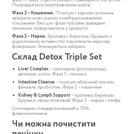
Покращується перетравлення жирів.
Фаза 2 – Кишечник.
Псиліум і харчові волокна
зв’язують жовч разом з нейтралізованими
токсинами. Без цієї фази токсини, виведені
печінкою, повертаються у кровотік.
Фаза 3 – Нирки.
Кропива і березові бруньки з
діуретичною активністю підсилюють ниркову
фільтрацію. Зменшуються набряки.
Склад Detox Triple Set
Liver Complex
– силімарин (розторопша),
артишок, холін. Фаза 1 – печінка
Intestine Cleanse
– псиліум, яблучний пектин,
фенхель, пробіотик. Фаза 2 – кишечник
Kidney & Lymph Support
– кропива, березові
бруньки, хвощ польовий. Фаза 3 – нирки і лімфа
Силімарин стандартизований з 70%
флавонолігнанів.
Чи можна почистити
печінку