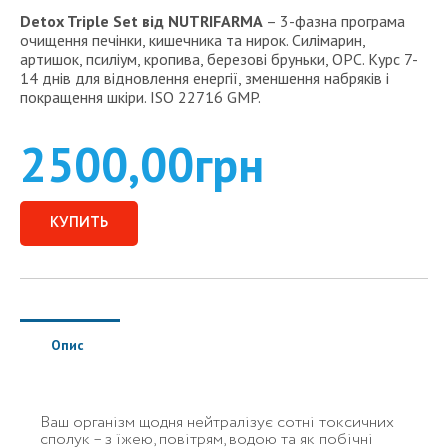
Detox Triple Set від NUTRIFARMA
– 3-фазна програма
очищення печінки, кишечника та нирок. Силімарин,
артишок, псиліум, кропива, березові бруньки, OPC. Курс 7-
14 днів для відновлення енергії, зменшення набряків і
покращення шкіри. ISO 22716 GMP.
2500,00
грн
КУПИТЬ
Опис
Ваш організм щодня нейтралізує сотні токсичних
сполук – з їжею, повітрям, водою та як побічні