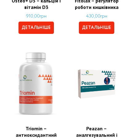
Osteo+ D3 – кальцій і
Fitolax – регулятор
вітамін D3
роботи кишківника
910,00
грн
430,00
грн
ДЕТАЛЬНІШЕ
ДЕТАЛЬНІШЕ
Triomin –
Peazan –
антиоксидантний
аналгезувальний і