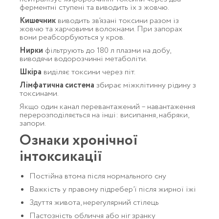
ферментні ступені та виводить їх з жовчю.
Кишечник
виводить зв’язані токсини разом із
жовчю та харчовими волокнами. При запорах
вони реабсорбуються у кров.
Нирки
фільтрують до 180 л плазми на добу,
виводячи водорозчинні метаболіти.
Шкіра
виділяє токсини через піт.
Лімфатична система
збирає міжклітинну рідину з
токсинами.
Якщо один канал перевантажений – навантаження
перерозподіляється на інші: висипання, набряки,
запори.
Ознаки хронічної
інтоксикації
Постійна втома після нормального сну
Важкість у правому підребер’ї після жирної їжі
Здуття живота, нерегулярний стілець
Пастозність обличчя або ніг зранку