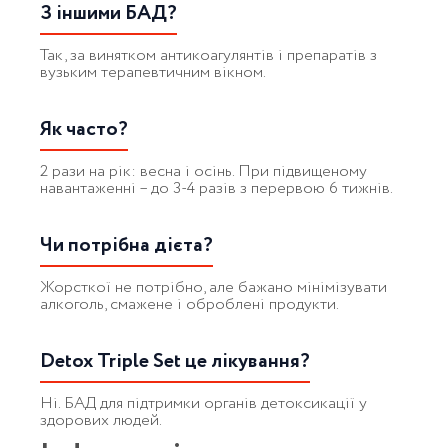
З іншими БАД?
Так, за винятком антикоагулянтів і препаратів з
вузьким терапевтичним вікном.
Як часто?
2 рази на рік: весна і осінь. При підвищеному
навантаженні – до 3-4 разів з перервою 6 тижнів.
Чи потрібна дієта?
Жорсткої не потрібно, але бажано мінімізувати
алкоголь, смажене і оброблені продукти.
Detox Triple Set це лікування?
Ні. БАД для підтримки органів детоксикації у
здорових людей.