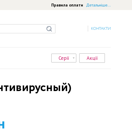
Правила оплати
Детальніше...
КОНТАКТИ
Серії
Акції
нтивирусный)
н