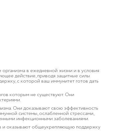
организма в ежедневной жизни и в условия
ющее действие, приводя защитные силы
ржку, с которой ваш иммунитет готов дать
огов которым не существуют. Они
ктериями.
низма. Они доказывают свою эффективность
ммунной системы, ослабленной стрессами,
сенными инфекционными заболеваниями.
ов и оказывают общеукрепляющую поддержку