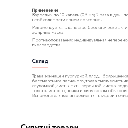
Применение
В
зрослым по 10 капель (0,5 мл) 2 раза в день
необходимости прием повторить.
Рекомендуется в качестве биологически акт
эфирные масла.
Противопоказания: индивидуальная неперенос
пчеловодства.
Склад
Трава эхинацеи пурпурной, плоды боярышника 
бессмертника песчаного, трава тысячелистни
двудомной, листья мяты перечной, листья под
толстолистного, почки и хвоя сосны обыкнове
Вспомогательные ингредиенты: глицерин очище
Супутні товари