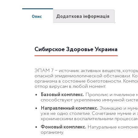
Додаткова інформація
Опис
Сибирское Здоровье Украина
ЭПАМ 7 − источник активных веществ, котор
опасной эпидемиологической обстановки. Ко
организма в состояние боеготовности. Компо
отпор вирусам в любой момент.
Базовый комплекс.
Прополис и пчелиное м
способствуют укреплению иммунной систем
Направленный комплекс.
Эхинацею и муми
уже не одно столетие. Сочетание мумие и
хроническими воспалительными процессам
Фоновый комплекс.
Натуральные компонен
организму.