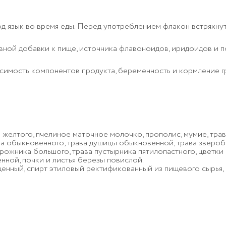
 под язык во время еды. Перед употреблением флакон встряхну
ивной добавки к пище, источника флавоноидов, иридоидов и
имость компонентов продукта, беременность и кормление гр
желтого, пчелиное маточное молочко, прополис, мумие, трав
ка обыкновенного, трава душицы обыкновенной, трава звероб
орожника большого, трава пустырника пятилопастного, цветк
нной, почки и листья березы повислой.
нный, спирт этиловый ректификованный из пищевого сырья, с