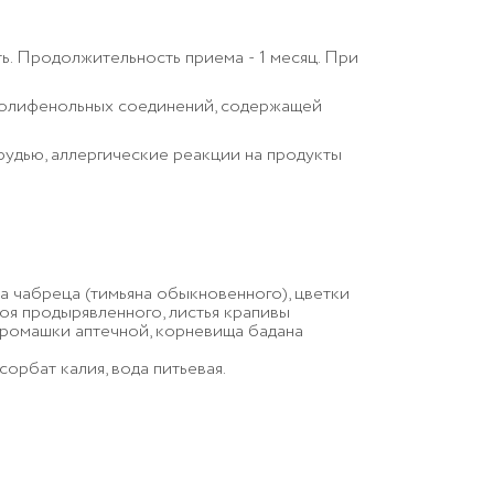
ть. Продолжительность приема ‑ 1 месяц. При
 полифенольных соединений, содержащей
удью, аллергические реакции на продукты
а чабреца (тимьяна обыкновенного), цветки
оя продырявленного, листья крапивы
и ромашки аптечной, корневища бадана
орбат калия, вода питьевая.