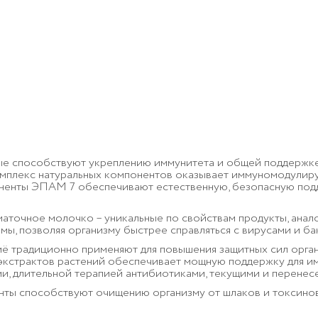
ые способствуют укреплению иммунитета и общей поддержке 
мплекс натуральных компонентов оказывает иммуномодулиру
ненты ЭПАМ 7 обеспечивают естественную, безопасную подде
аточное молочко – уникальные по свойствам продукты, анал
ы, позволяя организму быстрее справляться с вирусами и ба
ё традиционно применяют для повышения защитных сил орга
 экстрактов растений обеспечивает мощную поддержку для и
и, длительной терапией антибиотиками, текущими и перене
ты способствуют очищению организму от шлаков и токсин