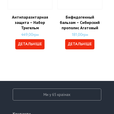
Антипаразитарная
Бифидогенный
защита – Набор
бальзам – Сибирский
Тригельм
прополис Агатовый
449,00
грн
181,00
грн
ДЕТАЛЬНІШЕ
ДЕТАЛЬНІШЕ
Ми у 65 країнах
Контакти