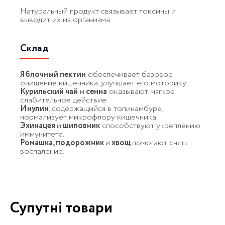
Натуральный продукт связывает токсины и
выводит их из организма.
Склад
Яблочный пектин
обеспечивает базовое
очищение кишечника, улучшает его моторику.
Курильский чай
и
сенна
оказывают мягкое
слабительное действие.
Инулин
, содержащийся в топинамбуре,
нормализует микрофлору кишечника.
Эхинацея
и
шиповник
способствуют укреплению
иммунитета.
Ромашка, подорожник
и
хвощ
помогают снять
воспаление.
Супутні товари