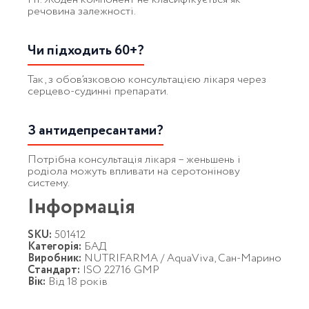
речовина залежності.
Чи підходить 60+?
Так, з обов’язковою консультацією лікаря через
серцево-судинні препарати.
З антидепресантами?
Потрібна консультація лікаря – женьшень і
родіола можуть впливати на серотонінову
систему.
Інформація
SKU:
501412
Категорія:
БАД
Виробник:
NUTRIFARMA / AquaViva, Сан-Марино
Стандарт:
ISO 22716 GMP
Вік:
Від 18 років