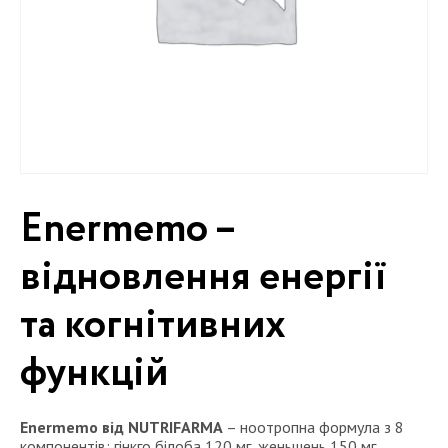
Enermemo –
відновлення енергії
та когнітивних
функцій
Enermemo від NUTRIFARMA
– ноотропна формула з 8
компонентів: гінкго білоба 120 мг, женьшень 150 мг,