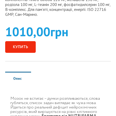
родіола 100 мг, L-теанін 200 мг, фосфатидилсерин 100 мг,
B-комплекс. Для пам’яті, концентрації, енергії. ISO 22716
GMP, Сан-Марино.
1010,00
грн
КУПИТЬ
Опис
Мозок не встигає – думки розпливаються, слова
губляться, список задач виглядає як чужа мова.
Йдеться про реальний дефіцит нейрохімічних
ресурсів, який вирішується на рівні клітинного