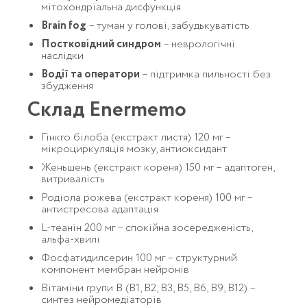
мітохондріальна дисфункція
Brain fog
– туман у голові, забудькуватість
Постковідний синдром
– неврологічні
наслідки
Водії та оператори
– підтримка пильності без
збудження
Склад Enermemo
Гінкго білоба (екстракт листя) 120 мг –
мікроциркуляція мозку, антиоксидант
Женьшень (екстракт кореня) 150 мг – адаптоген,
витривалість
Родіола рожева (екстракт кореня) 100 мг –
антистресова адаптація
L-теанін 200 мг – спокійна зосередженість,
альфа-хвилі
Фосфатидилсерин 100 мг – структурний
компонент мембран нейронів
Вітаміни групи B (B1, B2, B3, B5, B6, B9, B12) –
синтез нейромедіаторів