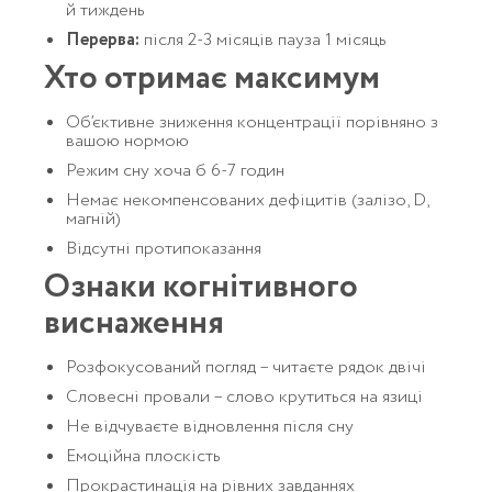
й тиждень
Перерва:
після 2-3 місяців пауза 1 місяць
Хто отримає максимум
Об’єктивне зниження концентрації порівняно з
вашою нормою
Режим сну хоча б 6-7 годин
Немає некомпенсованих дефіцитів (залізо, D,
магній)
Відсутні протипоказання
Ознаки когнітивного
виснаження
Розфокусований погляд – читаєте рядок двічі
Словесні провали – слово крутиться на язиці
Не відчуваєте відновлення після сну
Емоційна плоскість
Прокрастинація на рівних завданнях