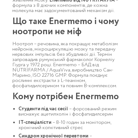
живлення мозку.
Enermemo від NUTRIFARMA
–
формула з 8 діючих компонентів, де кожна
молекула має задокументований механізм дії.
Що таке Enermemo і чому
ноотропи не міф
Ноотроп – речовина, яка покращує метаболізм
нейронів, мікроциркуляцію мозку та передачу
нервових імпульсів без збудливої дії. Термін
запровадив румунський фармаколог Корнеліу
Гіурга у 1972 році. Enermemo – БАД від
NUTRIFARMA / AquaViva, виробництво Сан-
Марино, ISO 22716 GMP. Формула поєднує
рослинні екстракти з L-теаніном,
фосфатидилсерином та повним B-комплексом.
Кому потрібен Enermemo
Студенти під час сесії
– форсований режим
виснажує ацетилхолін і фосфатидилсерин
IT-спеціалісти
– 8-10 годин за монітором,
хронічний когнітивний стрес
Синдром хронічної перевтоми
–