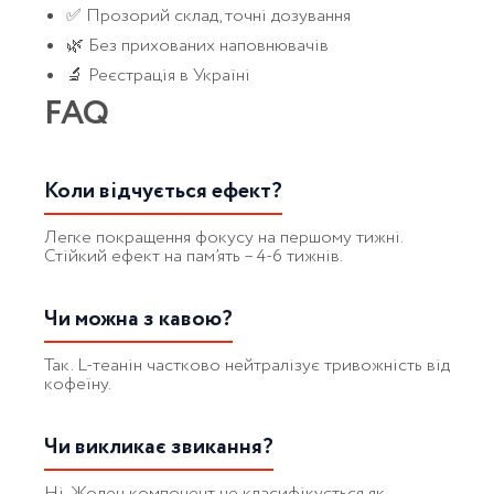
✅ Прозорий склад, точні дозування
🌿 Без прихованих наповнювачів
🔬 Реєстрація в Україні
FAQ
Коли відчується ефект?
Легке покращення фокусу на першому тижні.
Стійкий ефект на пам’ять – 4-6 тижнів.
Чи можна з кавою?
Так. L-теанін частково нейтралізує тривожність від
кофеїну.
Чи викликає звикання?
Ні. Жоден компонент не класифікується як