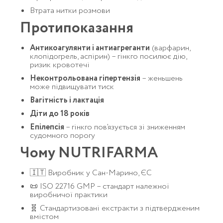
Втрата нитки розмови
Протипоказання
Антикоагулянти і антиагреганти
(варфарин,
клопідогрель, аспірин) – гінкго посилює дію,
ризик кровотечі
Неконтрольована гіпертензія
– женьшень
може підвищувати тиск
Вагітність і лактація
Діти до 18 років
Епілепсія
– гінкго пов’язується зі зниженням
судомного порогу
Чому NUTRIFARMA
🇮🇹 Виробник у Сан-Марино, ЄС
📜 ISO 22716 GMP – стандарт належної
виробничої практики
🧬 Стандартизовані екстракти з підтвердженим
вмістом