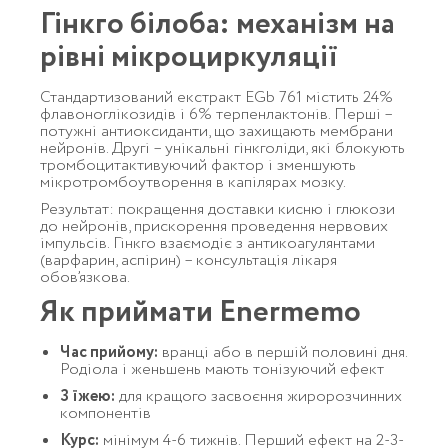
Гінкго білоба: механізм на
рівні мікроциркуляції
Стандартизований екстракт EGb 761 містить 24%
флавоноглікозидів і 6% терпенлактонів. Перші –
потужні антиоксиданти, що захищають мембрани
нейронів. Другі – унікальні гінкголіди, які блокують
тромбоцитактивуючий фактор і зменшують
мікротромбоутворення в капілярах мозку.
Результат: покращення доставки кисню і глюкози
до нейронів, прискорення проведення нервових
імпульсів. Гінкго взаємодіє з антикоагулянтами
(варфарин, аспірин) – консультація лікаря
обов’язкова.
Як приймати Enermemo
Час прийому:
вранці або в першій половині дня.
Родіола і женьшень мають тонізуючий ефект
З їжею:
для кращого засвоєння жиророзчинних
компонентів
Курс:
мінімум 4-6 тижнів. Перший ефект на 2-3-