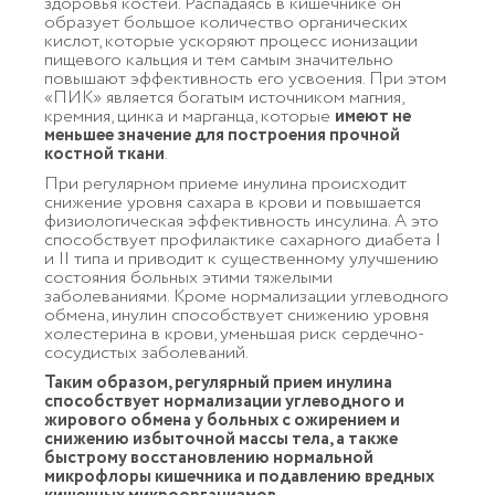
здоровья костей. Распадаясь в кишечнике он
образует большое количество органических
кислот, которые ускоряют процесс ионизации
пищевого кальция и тем самым значительно
повышают эффективность его усвоения. При этом
«ПИК» является богатым источником магния,
кремния, цинка и марганца, которые
имеют не
меньшее значение для построения прочной
костной ткани
.
При регулярном приеме инулина происходит
снижение уровня сахара в крови и повышается
физиологическая эффективность инсулина. А это
способствует профилактике сахарного диабета I
и II типа и приводит к существенному улучшению
состояния больных этими тяжелыми
заболеваниями. Кроме нормализации углеводного
обмена, инулин способствует снижению уровня
холестерина в крови, уменьшая риск сердечно-
сосудистых заболеваний.
Таким образом, регулярный прием инулина
способствует нормализации углеводного и
жирового обмена у больных с ожирением и
снижению избыточной массы тела, а также
быстрому восстановлению нормальной
микрофлоры кишечника и подавлению вредных