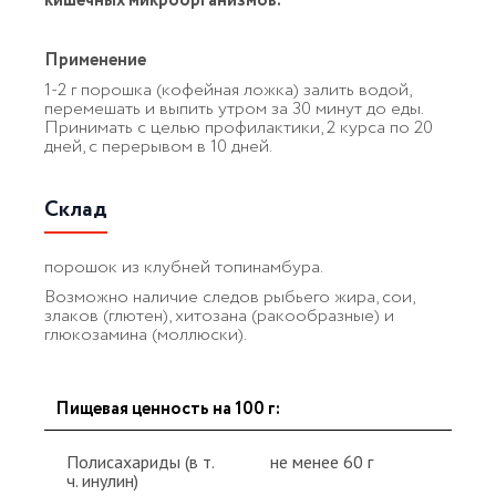
кишечных микроорганизмов.
Применение
1-2 г порошка (кофейная ложка) залить водой,
перемешать и выпить утром за 30 минут до еды.
Принимать с целью профилактики, 2 курса по 20
дней, с перерывом в 10 дней.
Склад
порошок из клубней топинамбура.
Возможно наличие следов рыбьего жира, сои,
злаков (глютен), хитозана (ракообразные) и
глюкозамина (моллюски).
Пищевая ценность на 100 г:
Полисахариды (в т.
не менее 60 г
ч. инулин)