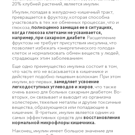
20% клубней растений, является инулин.
Инулин, попадая в желудочно-кишечный тракт,
превращается в фруктозу, которая способна
участвовать в тех же обменных процессах, что и
глюкоза,
полноценно замещая ее в ситуациях,
когда глюкоза клетками не усваивается,
например, при сахарном диабете
. Расщепление
фруктозы не требует присутствия инсулина, что
позволяет избежать «энергетического голода»
клеток и нормализовать обмен веществ у людей,
страдающих этим заболеванием.
Еще одно преимущество инулина состоит в том,
что часть его не всасывается в кишечнике и
действует подобно пищевым волокнам. При этом
инулин, во-первых,
замедляет усвоение
легкодоступных углеводов и жиров
, что также
очень важно для больных сахарным диабетом. Во-
вторых, он связывает и выводит из организма
холестерин, тяжелые металлы и другие токсичные
вещества, образующиеся или попадающие в
кишечник. В-третьих, инулин является одним из
самых эффективных средств для
восстановления
нормальной микрофлоры кишечника.
Наконец, инулин имеет большое значение для