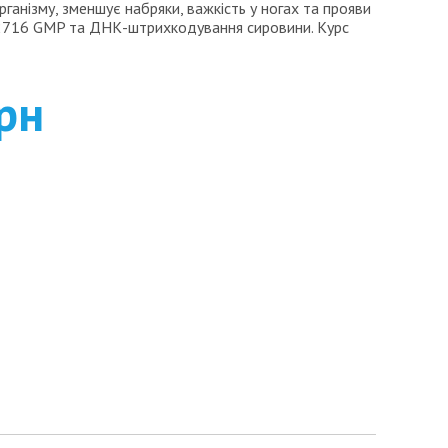
ганізму, зменшує набряки, важкість у ногах та прояви
22716 GMP та ДНК-штрихкодування сировини. Курс
рн