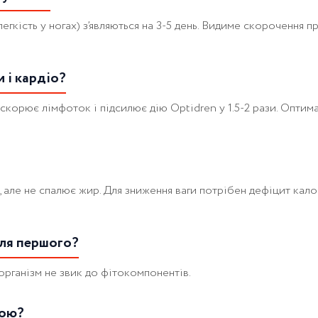
гкість у ногах) з’являються на 3-5 день. Видиме скорочення п
 і кардіо?
рискорює лімфоток і підсилює дію Optidren у 1.5-2 рази. Оптим
с), але не спалює жир. Для зниження ваги потрібен дефіцит ка
сля першого?
 організм не звик до фітокомпонентів.
дою?