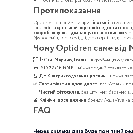
Постійна втома, ранкова млявість, важка г
Протипоказання
Optidren не приймати при
гіпотонії
(тиск ниж
гострій та хронічній нирковій недостатності
хворобі шлунка і дванадцятипалої кишки
у с
(фуросемід, торасемід, гідрохлортіазид) – ризик
Чому Optidren саме ві
🇮🇹
Сан-Марино, Італія
– виробництво у євр
📜
ISO 22716 GMP
– міжнародний стандарт на
🧬
ДНК-штрихкодування рослин
– кожна пар
✅
Сертифікати відповідності
для України, по
🌿
Чистий фітосклад
без штучних барвників, ц
🔬
Клінічні дослідження
бренду AquaViva на ба
FAQ
Через скільки днів буде помітний ре