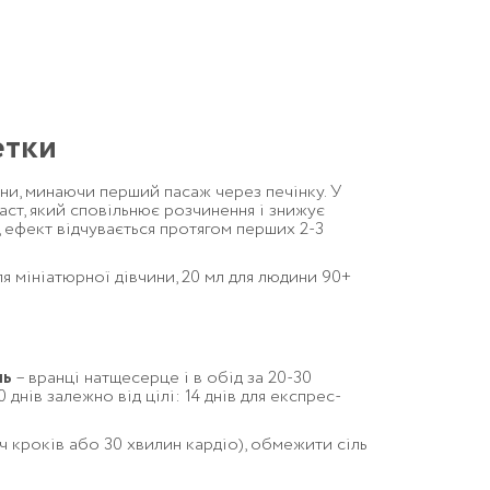
етки
ни, минаючи перший пасаж через печінку. У
аст, який сповільнює розчинення і знижує
 ефект відчувається протягом перших 2-3
для мініатюрної дівчини, 20 мл для людини 90+
нь
– вранці натщесерце і в обід за 20-30
 днів залежно від цілі: 14 днів для експрес-
яч кроків або 30 хвилин кардіо), обмежити сіль