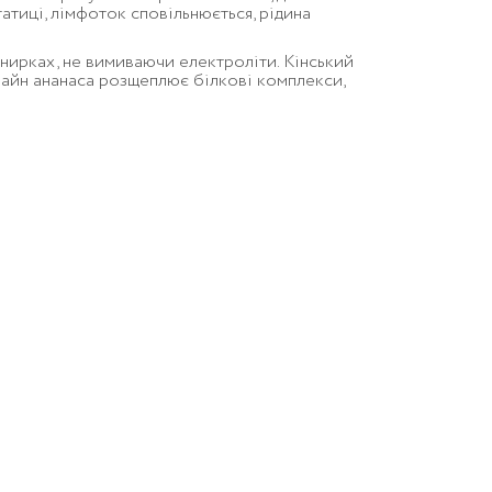
татиці, лімфоток сповільнюється, рідина
нирках, не вимиваючи електроліти. Кінський
елайн ананаса розщеплює білкові комплекси,