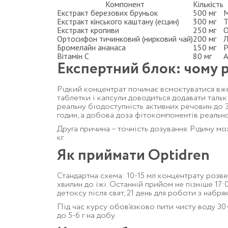
Компонент
Кількість
Екстракт березових бруньок
500 мг
М
Екстракт кінського каштану (есцин)
300 мг
Т
Екстракт кропиви
250 мг
О
Ортосифон тичинковий (нирковий чай)
200 мг
Л
Бромелайн ананаса
150 мг
Р
Вітамін C
80 мг
А
Експертний блок: чому 
Рідкий концентрат починає всмоктуватися вже
таблетки і капсули доводиться додавати тальк
реальну біодоступність активних речовин до 3
годин, а добова доза фітокомпонентів реальн
Друга причина – точність дозування. Рідину мож
кг.
Як приймати Optidren
Стандартна схема: 10-15 мл концентрату розве
хвилин до їжі. Останній прийом не пізніше 17:0
детоксу після свят, 21 день для роботи з набря
Під час курсу обов’язково пити чисту воду 30-
до 5-6 г на добу.