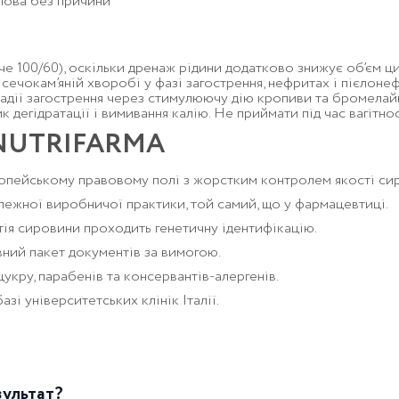
олова без причини
че 100/60), оскільки дренаж рідини додатково знижує об’єм 
, сечокам’яній хворобі у фазі загострення, нефритах і пієло
тадії загострення через стимулюючу дію кропиви та бромелай
 дегідратації і вимивання калію. Не приймати під час вагітності
д NUTRIFARMA
опейському правовому полі з жорстким контролем якості сир
лежної виробничої практики, той самий, що у фармацевтиці.
тія сировини проходить генетичну ідентифікацію.
вний пакет документів за вимогою.
укру, парабенів та консервантів-алергенів.
зі університетських клінік Італії.
зультат?