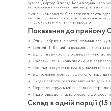
пульсації артерій поряд. Коли людина мало рух
застоюється в тканинах і дає набряк, важкість, 
Активні компоненти Optidren впливають одраз
каштан і кропива тонізують стінки капілярів 
які блокують міжклітинний простір.
Показання до прийому O
Стійкі набряки ніг, кистей, обличчя зранку 
Целюліт I-III стадії, апельсинова кірка на ст
Відчуття важкості та розпирання у ногах пі
Набряки і темні кола під очима після безсо
Програми схуднення, плато у зниженні ваги
Відновлення після свят, алкоголю, переїдан
Сидяча робота, довгі переліт чи поїздки в 
Передменструальний синдром із затримкою 
Підготовка до пляжного сезону, фотосесії,
Склад в одній порції (15