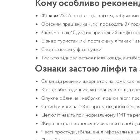
Кому особливо рекомен
Жінкам 25-55 років з цілюлітом, набряками
Офісним працівникам, які проводять 8+ год
Людям після 40, у яких природний лімфоток
Бізнес-туристам, які постаючи у літаках і 
Спортсменам у фазі сушки
Тим, хто відновлюється після ковіду, антибі
Ознаки застою лімфи та 
Сліди від резинки шкарпеток на гомілках че
Кільце або годинник, які зранку вільні, а вв
Опухле обличчя і набряклі повіки після п
Стрибки ваги на 1-3 кг протягом доби без з
Целюліт навіть при нормальному ІМТ та ре
Жирні шкіра і волосся, висипання на лобі, с
Часті простуди, збільшені лімфовузли на ши