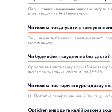
Перші ознаки (зменшення ранкових набряків, ле
втрати води – на 14-21 день курсу.
Чи можна поєднувати з тренуваннями
Так, і це навіть бажано. Фізична активність п
кроків щодня.
Чи буде ефект схуднення без дієти?
Optidren виводить зайву воду (1.5-4 кг за кур
дренаж пришвидшує результат на 30-40%.
Чи можна повторити курс одразу пі
Ні. Потрібна перерва мінімум 2-3 місяці, щоб
Optidren виводить калій разом з во