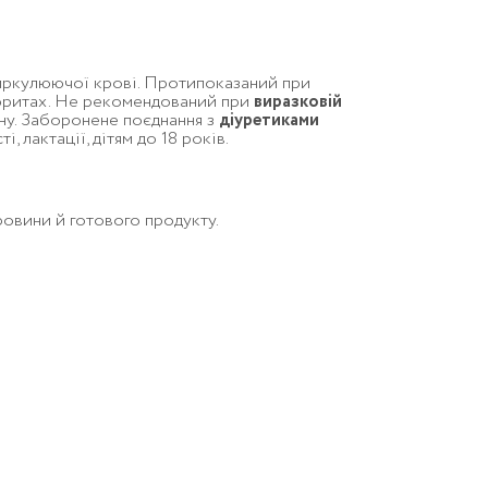
циркулюючої крові. Протипоказаний при
нефритах. Не рекомендований при
виразковій
ну. Заборонене поєднання з
діуретиками
, лактації, дітям до 18 років.
овини й готового продукту.