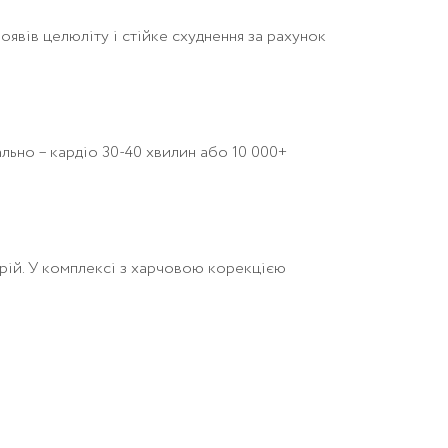
роявів целюліту і стійке схуднення за рахунок
ально – кардіо 30-40 хвилин або 10 000+
лорій. У комплексі з харчовою корекцією