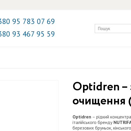
380 95 783 07 69
380 93 467 95 59
Optidren –
очищення (
Optidren
– рідкий концентра
італійського бренду
NUTRIFA
березових бруньок, кінськог