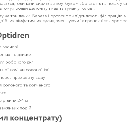
ається, годинами сидить за ноутбуком або стоїть на ногах у с
втому, прояви целюліту і навіть туман у голові.
у на три ланки. Береза і ортосифон підсилюють фільтрацію в 
і дрібних лімфатичних судин, зменшуючи їх проникність. Бром
ptidren
та ввечері
егнах і сідницях
сля робочого дня
нної ночі чи солоної їжі
 через приховану воду
ня солоного та копченого
авто
рідини 2-4 кг
 важливих подій
 мл концентрату)