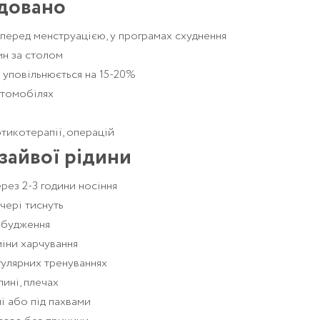
довано
 перед менструацією, у програмах схуднення
ин за столом
 уповільнюється на 15-20%
автомобілях
отикотерапії, операцій
зайвої рідини
рез 2-3 години носіння
ечері тиснуть
робудження
міни харчування
гулярних тренуваннях
пині, плечах
ї або під пахвами