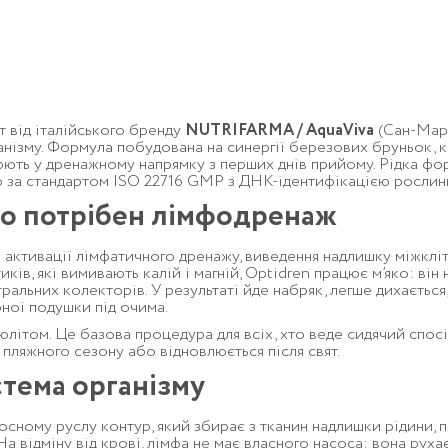
 від італійського бренду
NUTRIFARMA / AquaViva
(Сан-Мари
нізму. Формула побудована на синергії березових бруньок, к
юють у дренажному напрямку з перших днів прийому. Рідка ф
во за стандартом ISO 22716 GMP з ДНК-ідентифікацією рослинн
іщо потрібен лімфодренаж
 активації лімфатичного дренажу, виведення надлишку міжкліт
иків, які вимивають калій і магній, Optidren працює м’яко: ві
ральних колекторів. У результаті йде набряк, легше дихається,
ної подушки під очима.
літом. Це базова процедура для всіх, хто веде сидячий спосі
 пляжного сезону або відновлюється після свят.
тема організму
ному руслу контур, який збирає з тканин надлишки рідини, про
На відміну від крові, лімфа не має власного насоса: вона руха