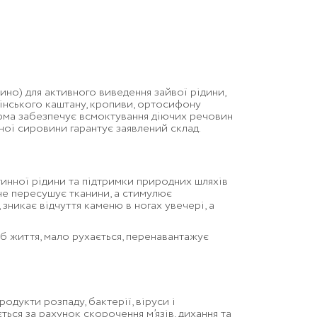
но) для активного виведення зайвої рідини,
інського каштану, кропиви, ортосифону
орма забезпечує всмоктування діючих речовин
ої сировини гарантує заявлений склад.
инної рідини та підтримки природних шляхів
н не пересушує тканини, а стимулює
 зникає відчуття каменю в ногах увечері, а
б життя, мало рухається, перенавантажує
дукти розпаду, бактерії, віруси і
ється за рахунок скорочення м’язів, дихання та