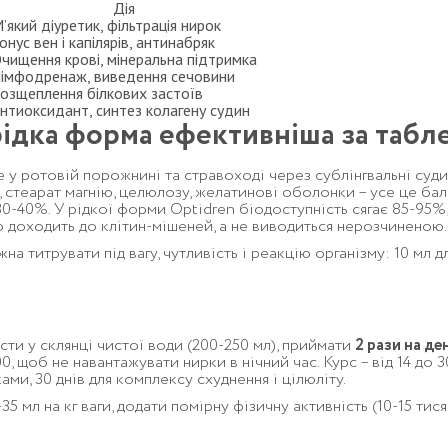
Дія
’який діуретик, фільтрація нирок
онус вен і капілярів, антинабряк
чищення крові, мінеральна підтримка
імфодренаж, виведення сечовини
озщеплення білкових застоїв
нтиоксидант, синтез колагену судин
рідка форма ефективніша за табл
 у ротовій порожнині та стравоході через сублінгвальні суди
, стеарат магнію, целюлозу, желатинові оболонки – усе це бал
0-40%. У рідкої форми Optidren біодоступність сягає 85-95%,
о доходить до клітин-мішеней, а не виводиться нерозчиненою.
на титрувати під вагу, чутливість і реакцію організму: 10 мл 
сти у склянці чистої води (200-250 мл), приймати
2 рази на де
0, щоб не навантажувати нирки в нічний час. Курс – від 14 до 30
ками, 30 днів для комплексу схуднення і цілюліту.
35 мл на кг ваги, додати помірну фізичну активність (10-15 тис