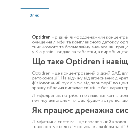
Опис
Optidren
– рідкий лімфодренажний концентрат
очищення лімфи та комплексного детоксу орга
тичинкового та бромелайну ананаса, які прац
у 3-5 разів швидше за таблетки, а виробницт
Що таке Optidren і нав
Optidren – це концентрований рідкий БАД для
детоксикації. На відміну від агресивних діурет
фізіологічний рух лімфи від периферії до цент
зранку обличчя виглядає свіжіше без характер
Лімфодренаж потрібен не лише жінкам із целю
печінку алкоголем чи фастфудом, готується до
Як працює дренажна сис
Лімфатична система – це паралельний кровонос
транспортує їх до лімфовузлів для фільтрації. 