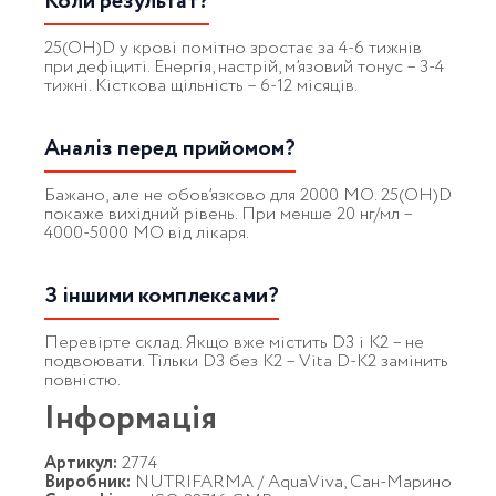
Коли результат?
25(OH)D у крові помітно зростає за 4-6 тижнів
при дефіциті. Енергія, настрій, м’язовий тонус – 3-4
тижні. Кісткова щільність – 6-12 місяців.
Аналіз перед прийомом?
Бажано, але не обов’язково для 2000 МО. 25(OH)D
покаже вихідний рівень. При менше 20 нг/мл –
4000-5000 МО від лікаря.
З іншими комплексами?
Перевірте склад. Якщо вже містить D3 і K2 – не
подвоювати. Тільки D3 без K2 – Vita D-K2 замінить
повністю.
Інформація
Артикул:
2774
Виробник:
NUTRIFARMA / AquaViva, Сан-Марино