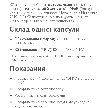
K2 активує два білки:
остеокальцин
(кальцій у
кістки) і
матриксний Gla-протеїн MGP
(блокує
кальцій у судинних стінках). Мета-аналіз Nutrients
2019: D3+K2 достовірно підвищують щільність
кісток порівняно з монотерапією D3.
Склад однієї капсули
D3 (холекальциферол)
2000 МО (50 мкг),
1000% NRV
K2 (менахінон MK-7)
100 мкг, 133% NRV
Оболонка: желатин або HPMC. Без барвників,
ГМО, глютену.
Показання
Лабораторний дефіцит D (25(OH)D менше 30
нг/мл)
Профілактика остеопорозу
Реабілітація після переломів
Профілактика серцево-судинних ускладнень
від кальцифікації