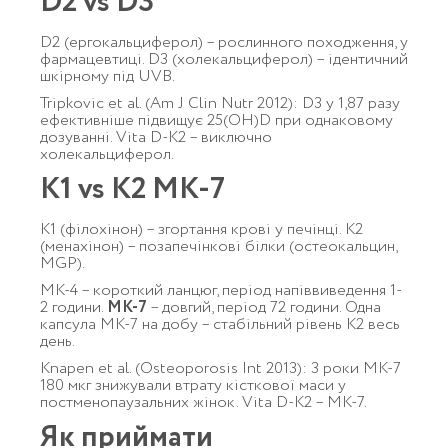
D2 vs D3
D2 (ергокальциферол) – рослинного походження, у
фармацевтиці. D3 (холекальциферол) – ідентичний
шкірному під UVB.
Tripkovic et al. (Am J Clin Nutr 2012): D3 у 1,87 разу
ефективніше підвищує 25(OH)D при однаковому
дозуванні. Vita D-K2 – виключно
холекальциферол.
K1 vs K2 MK-7
K1 (філохінон) – згортання крові у печінці. K2
(менахінон) – позапечінкові білки (остеокальцин,
MGP).
MK-4 – короткий ланцюг, період напіввиведення 1-
2 години.
MK-7
– довгий, період 72 години. Одна
капсула MK-7 на добу – стабільний рівень K2 весь
день.
Knapen et al. (Osteoporosis Int 2013): 3 роки MK-7
180 мкг знижували втрату кісткової маси у
постменопаузальних жінок. Vita D-K2 – MK-7.
Як приймати