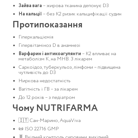
Зайва вага
– жирова тканина депонує D3
На кальції
– без K2 ризик кальцифікації судин
Протипоказання
Гіперкальціємія
Гіпервітаміноз D в анамнезі
Варфарин і антикоагулянти
– K2 впливає на
метаболізм K, на МНВ. З лікарем
Саркоїдоз, туберкульоз, лімфоми – підвищена
чутливість до D3
Ниркова недостатність
Вагітність і ГВ – за лікарем
До 12 років – з педіатром
Чому NUTRIFARMA
🇮🇹 Сан-Марино, AquaViva
📜 ISO 22716 GMP
🧬 Вхідний контроль сировини, вихідний