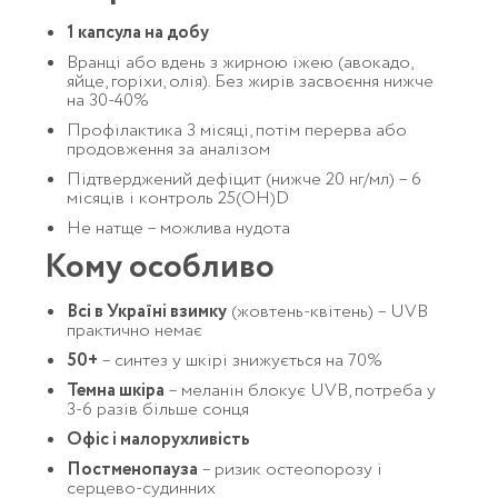
1 капсула на добу
Вранці або вдень з жирною їжею (авокадо,
яйце, горіхи, олія). Без жирів засвоєння нижче
на 30-40%
Профілактика 3 місяці, потім перерва або
продовження за аналізом
Підтверджений дефіцит (нижче 20 нг/мл) – 6
місяців і контроль 25(OH)D
Не натще – можлива нудота
Кому особливо
Всі в Україні взимку
(жовтень-квітень) – UVB
практично немає
50+
– синтез у шкірі знижується на 70%
Темна шкіра
– меланін блокує UVB, потреба у
3-6 разів більше сонця
Офіс і малорухливість
Постменопауза
– ризик остеопорозу і
серцево-судинних