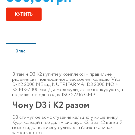
КУПИТЬ
Опис
Вітамін D3 K2 купити у комплексі – правильне
рішення для повноцінного засвоєння кальцію. Vita
D-K2 2000 ME від NUTRIFARMA: D3 2000 МО +
K2 MK-7 100 мкг. Дві молекули, які не конкурують, а
підсилюють одна одну. ISO 22716 GMP.
Чому D3 і K2 разом
D3 стимулює всмоктування кальцію у кишечнику.
Куди кальцій піде далі – вирішує K2. Без K2 кальцій
може відкладатися у судинах і м’яких тканинах
замість кісток.