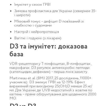
Імунітет у сезон ГРВІ
Зимова профілактика для України (севернее 35-
ї широти)
М’язовий тонус – дефіцит D пов’язаний зі
слабкістю і судомами
Настрій і нейропротекція
Вагітні і годуючі (з лікарем)
D3 та імунітет: доказова
база
VDR-рецептори у Т-лімфоцитах, B-лімфоцитах,
макрофагах. D3 регулює антимікробні пептиди
(кателіцидин, дефензин) – перша лінія захисту.
Martineau et al. (BMJ 2017, 25 досліджень, 11000+
учасників): D3 знижує ГРВІ на 12-19%. Ефект
виражений при вихідному 25(OH)D менше 25 нг/
мл. Для України, де UVB недостатній з жовтня по
квітень – пряме обгрунтування для щоденного 2000
МО.