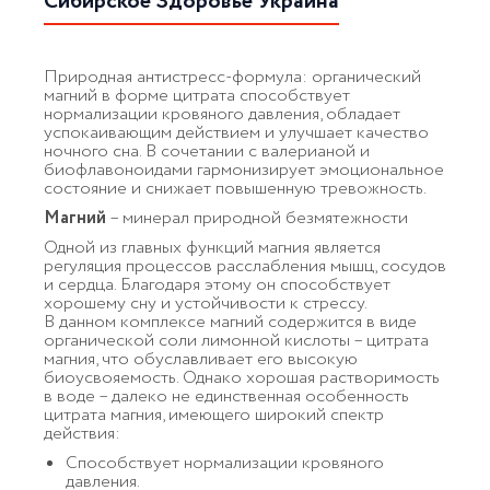
Сибирское Здоровье Украина
Природная антистресс-формула: органический
магний в форме цитрата способствует
нормализации кровяного давления, обладает
успокаивающим действием и улучшает качество
ночного сна. В сочетании с валерианой и
биофлавоноидами гармонизирует эмоциональное
состояние и снижает повышенную тревожность.
Магний
– минерал природной безмятежности
Одной из главных функций магния является
регуляция процессов расслабления мышц, сосудов
и сердца. Благодаря этому он способствует
хорошему сну и устойчивости к стрессу.
В данном комплексе магний содержится в виде
органической соли лимонной кислоты – цитрата
магния, что обуславливает его высокую
биоусвояемость. Однако хорошая растворимость
в воде – далеко не единственная особенность
цитрата магния, имеющего широкий спектр
действия:
Способствует нормализации кровяного
давления.