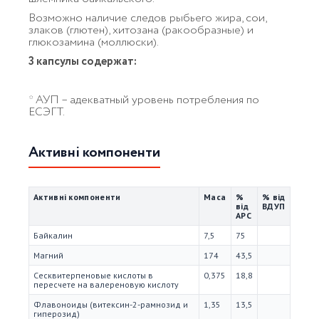
Возможно наличие следов рыбьего жира, сои,
злаков (глютен), хитозана (ракообразные) и
глюкозамина (моллюски).
3 капсулы содержат:
* АУП – адекватный уровень потребления по
ЕСЭГТ.
Активні компоненти
Активні компоненти
Маса
%
% від
від
ВДУП
АРС
Байкалин
7,5
75
Магний
174
43,5
Сесквитерпеновые кислоты в
0,375
18,8
пересчете на валереновую кислоту
Флавоноиды (витексин-2-рамнозид и
1,35
13,5
гиперозид)