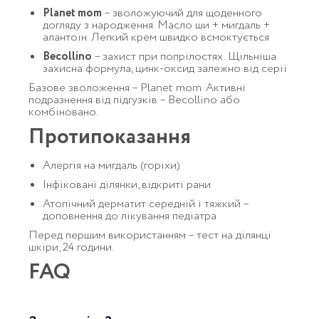
Planet mom
– зволожуючий для щоденного
догляду з народження. Масло ши + мигдаль +
алантоїн. Легкий крем швидко всмоктується
Becollino
– захист при попрілостях. Щільніша
захисна формула, цинк-оксид залежно від серії
Базове зволоження – Planet mom. Активні
подразнення від підгузків – Becollino або
комбіновано.
Протипоказання
Алергія на мигдаль (горіхи)
Інфіковані ділянки, відкриті рани
Атопічний дерматит середній і тяжкий –
доповнення до лікування педіатра
Перед першим використанням – тест на ділянці
шкіри, 24 години.
FAQ