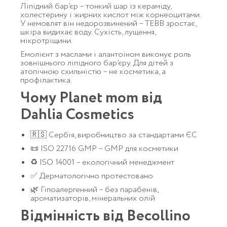
Ліпідний бар’єр – тонкий шар із кераміду,
холестерину і жирних кислот між корнеоцитами.
У немовлят він недорозвинений – ТЕВВ зростає,
шкіра видихає воду. Сухість, лущення,
мікротріщини.
Емолієнт з маслами і алантоїном виконує роль
зовнішнього ліпідного бар’єру. Для дітей з
атопічною схильністю – не косметика, а
профілактика.
Чому Planet mom від
Dahlia Cosmetics
🇷🇸 Сербія, виробництво за стандартами ЄС
📜 ISO 22716 GMP – GMP для косметики
♻️ ISO 14001 – екологічний менеджмент
✅ Дерматологічно протестовано
🌿 Гіпоалергенний – без парабенів,
ароматизаторів, мінеральних олій
Відмінність від Becollino