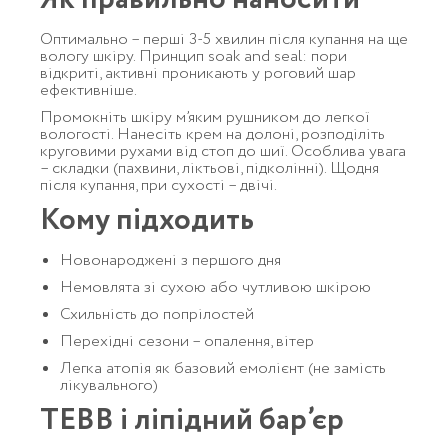
Оптимально – перші 3-5 хвилин після купання на ще
вологу шкіру. Принцип soak and seal: пори
відкриті, активні проникають у роговий шар
ефективніше.
Промокніть шкіру м’яким рушником до легкої
вологості. Нанесіть крем на долоні, розподіліть
круговими рухами від стоп до шиї. Особлива увага
– складки (пахвини, ліктьові, підколінні). Щодня
після купання, при сухості – двічі.
Кому підходить
Новонароджені з першого дня
Немовлята зі сухою або чутливою шкірою
Схильність до попрілостей
Перехідні сезони – опалення, вітер
Легка атопія як базовий емолієнт (не замість
лікувального)
ТЕВВ і ліпідний бар’єр