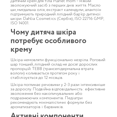
Дитячий крем для тіла Planet mom – м’який
зволожуючий засіб з перших днів життя. Масло
ши, мигдальна олія, екстракт календули, алантоїн
підтримують природний ліпідний бар’єр дитячої
шкіри. Dahlia Cosmetics (Сербія), ISO 22716 GMP,
ISO 14001.
Чому дитяча шкіра
потребує особливого
крему
Шкіра немовляти функціонально незріла. Роговий
шар тонший, ліпідний склад не досяг дорослих
пропорцій. ТЕВВ (трансепідермальна втрата
вологи) коливається протягом року і
стабілізується до 12 місяців.
Шкіра поглинає речовини у 2-3 рази інтенсивніше
за дорослу. Подвійна відповідальність: ефективне
зволоження без накопичувальних або
подразнюючих компонентів. Педіатри
рекомендують мінімалістичні формули без
ароматизаторів і барвників.
Активні компоненти