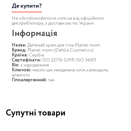
Де купити?
На sibirskoezdorovie.com.ua від офіційного
дистриб’ютора, з доставкою по Україні.
Інформація
Назва:
Дитячий крем для тіла Planet mom
Бренд:
Planet mom (Dahlia Cosmetics)
Країна:
Сербія
Сертифікати:
ISO 22716 GMP, ISO 14001
Вік:
з народження
Ключові:
масло ши, мигдальна олія, календула,
алантоїн
Гіпоалергенний:
так
Супутні товари