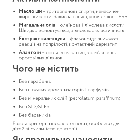
Масло ши
– тритерпенові спирти, ненасичені
жирні кислоти. Захисна плівка, уповільнює ТЕВВ
Мигдальна олія
– олеїнова і лінолева кислоти.
Швидко всмоктується, відновлює еластичність
Екстракт календули
– флавоноїди знижують
реакції на попрілості, контактний дерматит
Алантоїн
– оновлення клітин, розм’якшення
ороговілих ділянок
Чого не містить
Без парабенів
Без штучних ароматизаторів і парфумів
Без мінеральних олій (petrolatum, paraffinum)
Без SLS/SLES
Без барвників
Базові критерії гіпоалергенності, особливо для
дітей зі схильністю до атопії.
Як правильно наносити