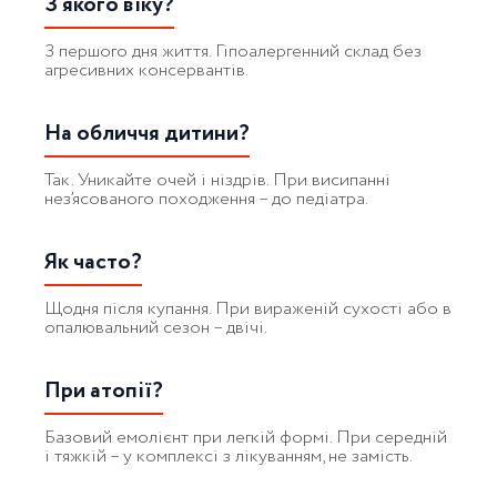
З якого віку?
З першого дня життя. Гіпоалергенний склад без
агресивних консервантів.
На обличчя дитини?
Так. Уникайте очей і ніздрів. При висипанні
нез’ясованого походження – до педіатра.
Як часто?
Щодня після купання. При вираженій сухості або в
опалювальний сезон – двічі.
При атопії?
Базовий емолієнт при легкій формі. При середній
і тяжкій – у комплексі з лікуванням, не замість.