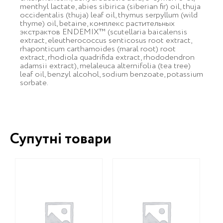
menthyl lactate, abies sibirica (siberian fir) oil, thuja
occidentalis (thuja) leaf oil, thymus serpyllum (wild
thyme) oil, betaine, комплекс растительных
экстрактов ENDEMIX™ (scutellaria baicalensis
extract, eleutherococcus senticosus root extract,
rhaponticum carthamoides (maral root) root
extract, rhodiola quadrifida extract, rhododendron
adamsii extract), melaleuca alternifolia (tea tree)
leaf oil, benzyl alcohol, sodium benzoate, potassium
sorbate.
Супутні товари