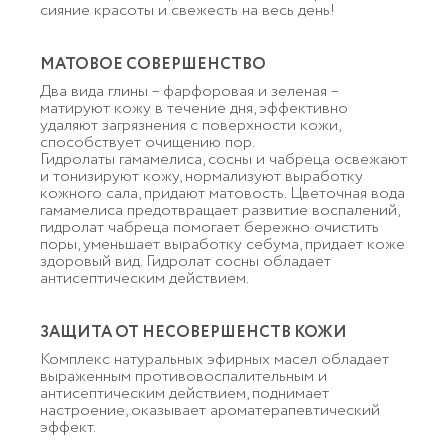
сияние красоты и свежесть на весь день!
МАТОВОЕ СОВЕРШЕНСТВО
Два вида глины – фарфоровая и зеленая –
матируют кожу в течение дня, эффективно
удаляют загрязнения с поверхности кожи,
способствует очищению пор.
Гидролаты гамамелиса, сосны и чабреца освежают
и тонизируют кожу, нормализуют выработку
кожного сала, придают матовость. Цветочная вода
гамамелиса предотвращает развитие воспалений,
гидролат чабреца помогает бережно очистить
поры, уменьшает выработку себума, придает коже
здоровый вид. Гидролат сосны обладает
антисептическим действием.
ЗАЩИТА ОТ НЕСОВЕРШЕНСТВ КОЖИ
Комплекс натуральных эфирных масел обладает
выраженным противовоспалительным и
антисептическим действием, поднимает
настроение, оказывает ароматерапевтический
эффект.