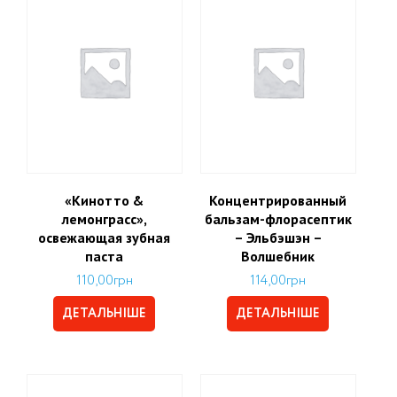
«Кинотто &
Концентрированный
лемонграсс»,
бальзам-флорасептик
освежающая зубная
– Эльбэшэн –
паста
Волшебник
110,00
грн
114,00
грн
ДЕТАЛЬНІШЕ
ДЕТАЛЬНІШЕ