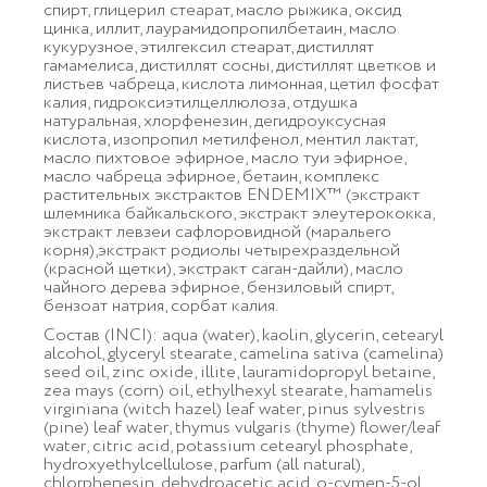
спирт, глицерил стеарат, масло рыжика, оксид
цинка, иллит, лаурамидопропилбетаин, масло
кукурузное, этилгексил стеарат, дистиллят
гамамелиса, дистиллят сосны, дистиллят цветков и
листьев чабреца, кислота лимонная, цетил фосфат
калия, гидроксиэтилцеллюлоза, отдушка
натуральная, хлорфенезин, дегидроуксусная
кислота, изопропил метилфенол, ментил лактат,
масло пихтовое эфирное, масло туи эфирное,
масло чабреца эфирное, бетаин, комплекс
растительных экстрактов ENDEMIX™ (экстракт
шлемника байкальского, экстракт элеутерококка,
экстракт левзеи сафлоровидной (маральего
корня),экстракт родиолы четырехраздельной
(красной щетки), экстракт саган-дайли), масло
чайного дерева эфирное, бензиловый спирт,
бензоат натрия, сорбат калия.
Состав (INCI): aqua (water), kaolin, glycerin, cetearyl
alcohol, glyceryl stearate, camelina sativa (camelina)
seed oil, zinc oxide, illite, lauramidopropyl betaine,
zea mays (corn) oil, ethylhexyl stearate, hamamelis
virginiana (witch hazel) leaf water, pinus sylvestris
(pine) leaf water, thymus vulgaris (thyme) flower/leaf
water, citric acid, potassium cetearyl phosphate,
hydroxyethylcellulose, parfum (all natural),
chlorphenesin, dehydroacetic acid, o-cymen-5-ol,