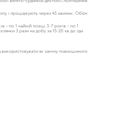
робі вегето-судинній дистонії, поліпшення
опу і проціджують через 45 хвилин. Об’єм
 – по 1 чайній ложці, 5-7 років – по 1
склянки 3 рази на добу за 15-20 хв до їди.
 використовувати як заміну повноцінного