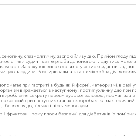
 сечогінну, спазмолітичну, заспокійливу дію. Прийом глоду п
іцнює стінки судин і капілярів. За допомогою глоду тиск мож
яльності. За рахунок високого вмісту антиоксидантів глід змі
 очищають судини. Розширювальна та антимікробна
дія дозволя
помагає при гастриті в будь-якій формі, метеоризмі, в разі у
організм виражається в наступному: протипухлинну дію при п
я вироблення секрету передміхурової залозою; нормалізація 
показаний при наступних станах і хворобах: клімактеричний
безсоння до, під час і після менопаузи.
рії фруктози – тому плоди безпечні для діабетиків. У помірних