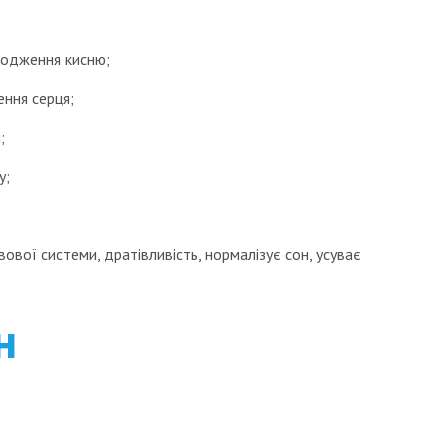
ходження кисню;
ення серця;
;
у;
ової системи, дратівливість, нормалізує сон, усуває
н