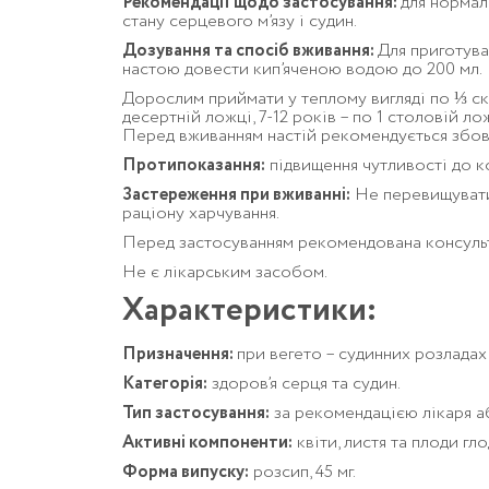
Рекомендації щодо застосування:
для нормал
стану серцевого м’язу і судин.
Дозування та спосіб вживання
:
Для приготува
настою довести кип’яченою водою до 200 мл.
Дорослим приймати у теплому вигляді по ⅓ склян
десертній ложці, 7-12 років – по 1 столовій лож
Перед вживанням настій рекомендується збов
Протипоказання:
підвищення чутливості до ко
Застереження при вживанні:
Не перевищувати 
раціону харчування.
Перед застосуванням рекомендована консульт
Не є лікарським засобом.
Характеристики:
Призначення:
при вегето – судинних розладах
Категорія:
здоров’я серця та судин.
Тип застосування:
за рекомендацією лікаря а
Активні компоненти:
квіти, листя та плоди гло
Форма випуску:
розсип, 45 мг.