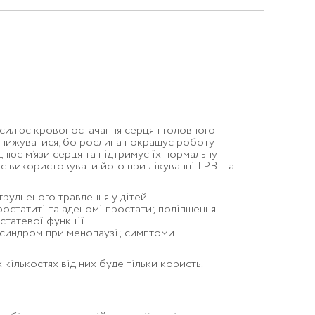
ідсилює кровопостачання серця і головного
е знижуватися, бо рослина покращує роботу
цнює м’язи серця та підтримує їх нормальну
є використовувати його при лікуванні ГРВІ та
трудненого травлення у дітей.
ростатиті та аденомі простати; поліпшення
статевої функції.
 синдром при менопаузі; симптоми
 кількостях від них буде тільки користь.