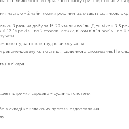
ізації підвищеного артеріального тиску при гіпертонічній хво
ння настою – 2 чайні ложки рослини заливають склянкою окр
ки 3 рази на добу за 15-20 хвилин до їди. Діти віком 3-5 років
ці, 12-14 років – по 2 столові ложки, віком від 14 років – по ¼ 
тувати.
мпоненту, вагітність, грудне вигодування.
рекомендовану кількість для щоденного споживання. Не слід
ація лікаря.
, для підтримки серцево – судинної системи.
бо в складі комплексних програм оздоровлення.
ду.