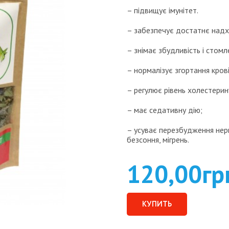
– підвищує імунітет.
– забезпечує достатнє над
– знімає збудливість і стомл
– нормалізує згортання крові
– регулює рівень холестерин
– має седативну дію;
– усуває перезбудження нерв
безсоння, мігрень.
120,00
гр
КУПИТЬ