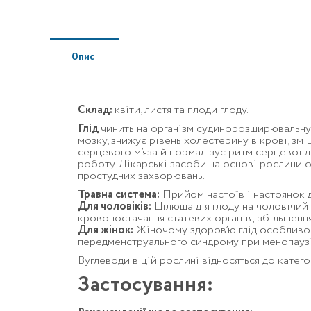
Опис
Склад:
квіти, листя та плоди глоду.
Глід
чинить на організм судинорозширювальну,
мозку, знижує рівень холестерину в крові, зм
серцевого м’яза й нормалізує ритм серцевої ді
роботу. Лікарські засоби на основі рослини
простудних захворювань.
Травна система
:
Прийом настоїв і настоянок до
Для чоловіків
:
Цілюща дія глоду на чоловічий 
кровопостачання статевих органів; збільшенн
Для жінок
:
Жіночому здоров’ю глід особливо 
передменструального синдрому при менопаузі; 
Вуглеводи в цій рослині відносяться до катего
Застосування: