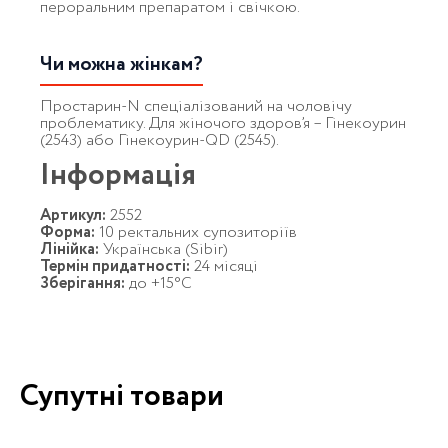
пероральним препаратом і свічкою.
Чи можна жінкам?
Простарин-N спеціалізований на чоловічу
проблематику. Для жіночого здоров’я – Гінекоурин
(2543) або Гінекоурин-QD (2545).
Інформація
Артикул:
2552
Форма:
10 ректальних супозиторіїв
Лінійка:
Українська (Sibir)
Термін придатності:
24 місяці
Зберігання:
до +15°C
Супутні товари