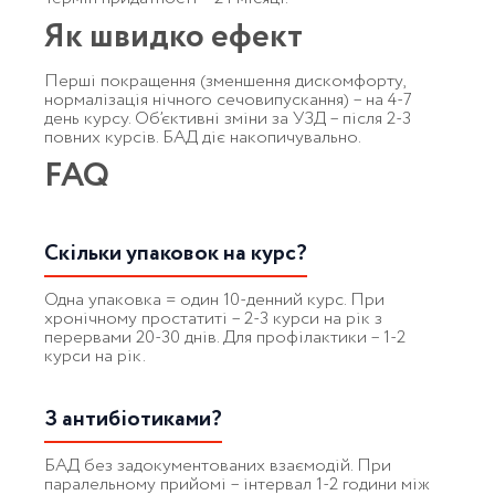
Як швидко ефект
Перші покращення (зменшення дискомфорту,
нормалізація нічного сечовипускання) – на 4-7
день курсу. Об’єктивні зміни за УЗД – після 2-3
повних курсів. БАД діє накопичувально.
FAQ
Скільки упаковок на курс?
Одна упаковка = один 10-денний курс. При
хронічному простатиті – 2-3 курси на рік з
перервами 20-30 днів. Для профілактики – 1-2
курси на рік.
З антибіотиками?
БАД без задокументованих взаємодій. При
паралельному прийомі – інтервал 1-2 години між