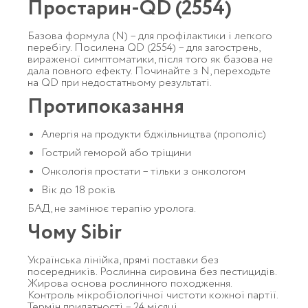
Простарин-QD (2554)
Базова формула (N) – для профілактики і легкого
перебігу. Посилена QD (2554) – для загострень,
вираженої симптоматики, після того як базова не
дала повного ефекту. Починайте з N, переходьте
на QD при недостатньому результаті.
Протипоказання
Алергія на продукти бджільництва (прополіс)
Гострий геморой або тріщини
Онкологія простати – тільки з онкологом
Вік до 18 років
БАД, не замінює терапію уролога.
Чому Sibir
Українська лінійка, прямі поставки без
посередників. Рослинна сировина без пестицидів.
Жирова основа рослинного походження.
Контроль мікробіологічної чистоти кожної партії.
Термін придатності – 24 місяці.