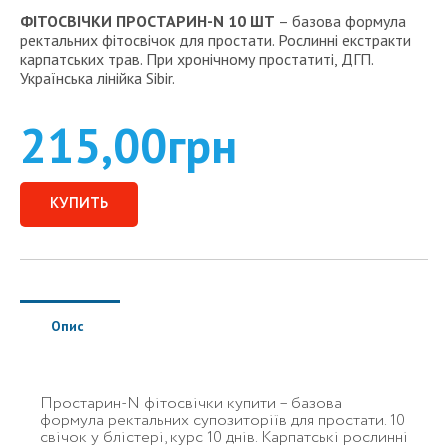
ФІТОСВІЧКИ ПРОСТАРИН-N 10 ШТ
– базова формула
ректальних фітосвічок для простати. Рослинні екстракти
карпатських трав. При хронічному простатиті, ДГП.
Українська лінійка Sibir.
215,00
грн
КУПИТЬ
Опис
Простарин-N фітосвічки купити – базова
формула ректальних супозиторіїв для простати. 10
свічок у блістері, курс 10 днів. Карпатські рослинні