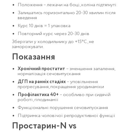
Положення – лежачи на боці, коліна підтягнуті
Залишатись горизонтально 20-30 хвилин після
введення
Курс 10 днів = 1 упаковка
Повторний курс через 20-30 днів
Зберігати у холодильнику до +15°C, не
заморожувати.
Показання
Хронічний простатит
– зменшення запалення,
нормалізація сечовипускання
ДГП на ранніх стадіях
– уповільнення
прогресування, покращення уродинаміки
Профілактика 40+
– особливо при сидячій
роботі, гіподинамії
Функціональні порушення сечовипускання
Підтримка чоловічої репродуктивної функції
Простарин-N vs