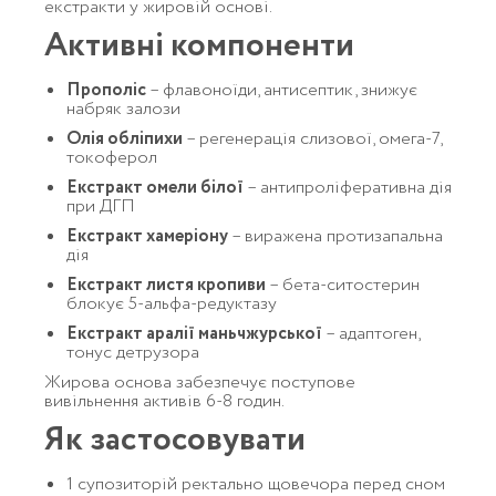
екстракти у жировій основі.
Активні компоненти
Прополіс
– флавоноїди, антисептик, знижує
набряк залози
Олія обліпихи
– регенерація слизової, омега-7,
токоферол
Екстракт омели білої
– антипроліферативна дія
при ДГП
Екстракт хамеріону
– виражена протизапальна
дія
Екстракт листя кропиви
– бета-ситостерин
блокує 5-альфа-редуктазу
Екстракт аралії маньчжурської
– адаптоген,
тонус детрузора
Жирова основа забезпечує поступове
вивільнення активів 6-8 годин.
Як застосовувати
1 супозиторій ректально щовечора перед сном