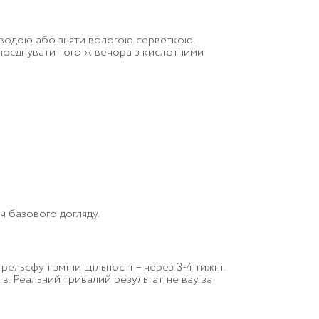
ю водою або зняти вологою серветкою.
 поєднувати того ж вечора з кислотними
ч базового догляду.
льєфу і зміни щільності – через 3-4 тижні.
в. Реальний тривалий результат, не вау за