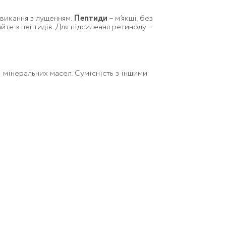
звикання з лущенням.
Пептиди
– м’якші, без
йте з пептидів. Для підсилення ретинолу –
і мінеральних масел. Сумісність з іншими