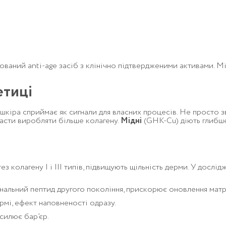
рований anti-age засіб з клінічно підтвердженими активами. М
етиці
шкіра сприймає як сигнали для власних процесів. Не просто з
асти виробляти більше колагену.
Мідні
(GHK-Cu) діють глибше
з колагену I і III типів, підвищують щільність дерми. У досл
гнальний пептид другого покоління, прискорює оновлення матр
рмі, ефект наповненості одразу.
силює бар’єр.