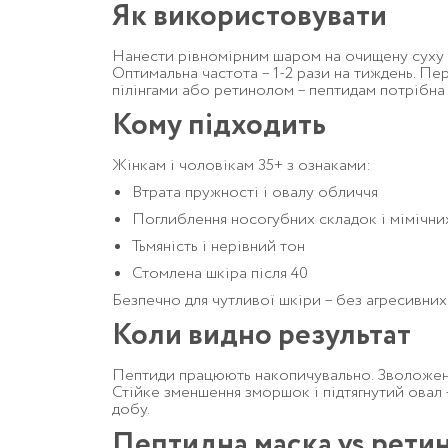
Як використовувати
Нанести рівномірним шаром на очищену суху ш
Оптимальна частота – 1-2 рази на тиждень. Пе
пілінгами або ретинолом – пептидам потрібна
Кому підходить
Жінкам і чоловікам 35+ з ознаками:
Втрата пружності і овалу обличчя
Поглиблення носогубних складок і мімічн
Тьмяність і нерівний тон
Стомлена шкіра після 40
Безпечно для чутливої шкіри – без агресивних 
Коли видно результат
Пептиди працюють накопичувально. Зволоження 
Стійке зменшення зморшок і підтягнутий овал –
добу.
Пептидна маска vs рети