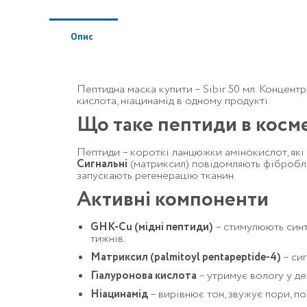
Опис
Пептидна маска купити – Sibir 50 мл. Концент
кислота, ніацинамід в одному продукті.
Що таке пептиди в косм
Пептиди – короткі ланцюжки амінокислот, які 
Сигнальні
(матриксил) повідомляють фібробл
запускають регенерацію тканин.
Активні компоненти
GHK-Cu (мідні пептиди)
– стимулюють синте
тижнів.
Матриксил (palmitoyl pentapeptide-4)
– си
Гіалуронова кислота
– утримує вологу у де
Ніацинамід
– вирівнює тон, звужує пори, по