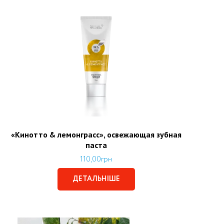
«Кинотто & лемонграсс», освежающая зубная
паста
110,00
грн
ДЕТАЛЬНІШЕ