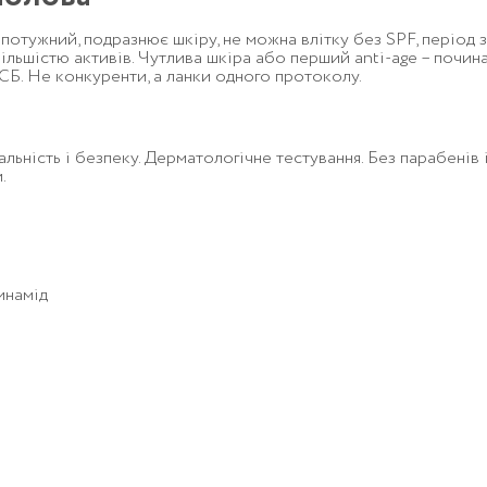
 потужний, подразнює шкіру, не можна влітку без SPF, період 
більшістю активів. Чутлива шкіра або перший anti-age – почина
СБ. Не конкуренти, а ланки одного протоколу.
льність і безпеку. Дерматологічне тестування. Без парабенів 
.
инамід