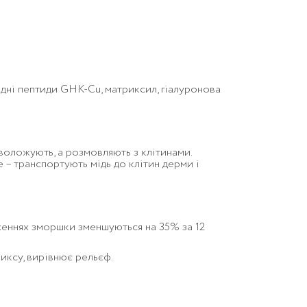
ідні пептиди GHK-Cu, матриксил, гіалуронова
воложують, а розмовляють з клітинами.
 – транспортують мідь до клітин дерми і
ідженнях зморшки зменшуються на 35% за 12
иксу, вирівнює рельєф.