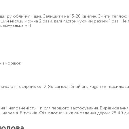
кіру обличчя і шиї. Залишити на 15-20 хвилин. Змити тепло
рший місяць можна 2 рази, далі підтримуючий режим 1 раз. Не
 нейтральна pH.
их зморшок
кислот і ефірних олій. Як самостійний anti-age і як підсилюва
і наповненість – після першого застосування. Вирівнювання ре
 через 4-8 тижнів. Фізіологія: цикл оновлення дерми 28-40 дні
нолова