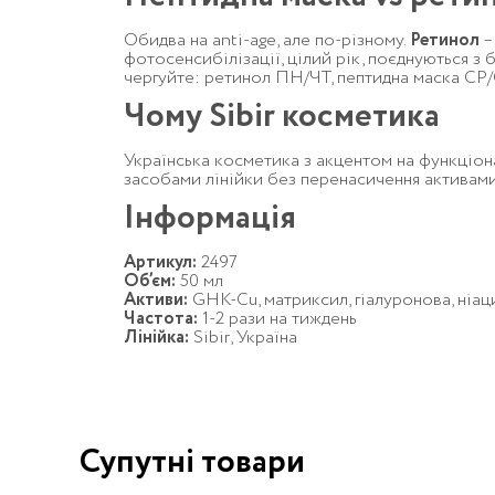
Обидва на anti-age, але по-різному.
Ретинол
–
фотосенсибілізації, цілий рік, поєднуються з 
чергуйте: ретинол ПН/ЧТ, пептидна маска СР/
Чому Sibir косметика
Українська косметика з акцентом на функціона
засобами лінійки без перенасичення активами
Інформація
Артикул:
2497
Об’єм:
50 мл
Активи:
GHK-Cu, матриксил, гіалуронова, ніац
Частота:
1-2 рази на тиждень
Лінійка:
Sibir, Україна
Супутні товари