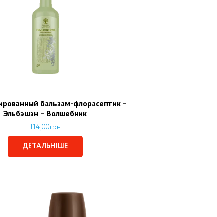
ированный бальзам-флорасептик –
Эльбэшэн – Волшебник
114,00
грн
ДЕТАЛЬНІШЕ