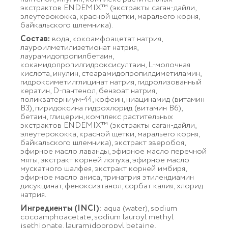
экстрактов ENDEMIX™ (экстракты саган-дайли,
элеутерококка, красной щетки, маральего корня,
байкальского шлемника).
Состав:
вода, кокоамфоацетат натрия,
лауроилметилизетионат натрия,
лаурамидопропилбетаин,
кокамидопропилгидроксисултаин, L-молочная
кислота, инулин, стеарамидопропилдиметиламин,
гидроксиметилглицинат натрия, гидролизованный
кератин, D-пантенол, бензоат натрия,
поликватерниум-44, кофеин, ниацинамид (витамин
В3), пиридоксина гидрохлорид (витамин В6),
бетаин, глицерин, комплекс растительных
экстрактов ENDEMIX™ (экстракты саган-дайли,
элеутерококка, красной щетки, маральего корня,
байкальского шлемника), экстракт зверобоя,
эфирное масло лаванды, эфирное масло перечной
мяты, экстракт корней лопуха, эфирное масло
мускатного шалфея, экстракт корней имбиря,
эфирное масло аниса, тринатрия этилендиамин
дисукцинат, феноксиэтанол, сорбат калия, хлорид
натрия.
Ингредиенты (INCI)
: aqua (water), sodium
cocoamphoacetate, sodium lauroyl methyl
isethionate, lauramidopropyl betaine,