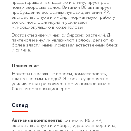
предотвращает выпадение и стимулирует рост
новых здоровых волос. Витамин В6 активирует
пробуждение волосяных луковиц, витамин РР,
экстракты лопуха и имбиря нормализуют работу
волосяного фолликула и усиливают
микроциркуляцию в коже головы.
Экстракты эндемичных сибирских растений, Д-
пантенол и инулин увлажняют волосы, делают их
более эластичными, придавая естественный блеск
и сияние.
Применение
Нанести на влажные волосы, помассировать,
тщательно смыть водой. Эффект существенно
усиливается при совместном использовании с
бальзамом-кондиционером.
Склад
Активные компоненты:
витамины В6 и РР,
экстракты лопуха и имбиря, гидролизат кератина,
пантенол, инулин, комплекс растительных