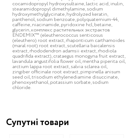
cocamidopropyl hydroxysultaine, lactic acid, inulin,
stearamidopropyl dimethylamine, sodium
hydroxymethylglycinate, hydrolyzed keratin,
panthenol, sodium benzoate, polyquaternium-44,
caffeine, niacinamide, pyridoxine hcl, betaine,
glycerin, комплекс растительных экстрактов
ENDEMIX™ (eleutherococcus senticosus
(eleuthero) root extract, rhaponticum carthamoides
(maral root) root extract, scutellaria baicalensis
extract, rhododendron adamsii extract, rhodiola
quadrifida extract), crataegus monogyna fruit extract,
lavandula angustifolia flower oil, mentha piperita oil,
arctium lappa root extract, salvia sclarea oil,
zingiber officinale root extract, pimpinella anisum
seed oil, trisodium ethylenediamine disuccinate,
phenoxyethanol, potassium sorbate, sodium
chloride.
Супутні товари