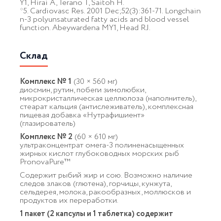
Y1, Hirai A, Terano T, Saitoh H.
*5. Cardiovasc Res. 2001 Dec;52(3):361-71. Longchain
n-3 polyunsaturated fatty acids and blood vessel
function. Abeywardena MY1, Head RJ.
Склад
Комплекс № 1
(30 × 560 мг)
диосмин, рутин, побеги зимолюбки,
микрокристаллическая целлюлоза (наполнитель),
стеарат кальция (антислеживатель), комплексная
пищевая добавка «Нутрафишиент»
(глазирователь)
Комплекс № 2
(60 × 610 мг)
ультраконцентрат омега-3 полиненасыщенных
жирных кислот глубоководных морских рыб
PronovaPure™
Содержит рыбий жир и сою. Возможно наличие
следов злаков (глютена), горчицы, кунжута,
сельдерея, молока, ракообразных, моллюсков и
продуктов их переработки.
1 пакет (2 капсулы и 1 таблетка) содержит