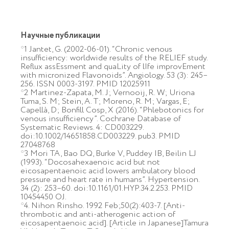
Научные публикации
*1 Jantet, G. (2002-06-01). “Chronic venous
insufficiency: worldwide results of the RELIEF study.
Reflux assEssment and quaLity of lIfe improvEment
with micronized Flavonoids”. Angiology. 53 (3): 245–
256. ISSN 0003-3197. PMID 12025911
*2 Martinez-Zapata, M. J; Vernooij, R. W; Uriona
Tuma, S. M; Stein, A. T; Moreno, R. M; Vargas, E;
Capellà, D; Bonfill Cosp, X (2016). “Phlebotonics for
venous insufficiency”. Cochrane Database of
Systematic Reviews. 4: CD003229.
doi:10.1002/14651858.CD003229. pub3. PMID
27048768
*3 Mori TA, Bao DQ, Burke V, Puddey IB, Beilin LJ
(1993). “Docosahexaenoic acid but not
eicosapentaenoic acid lowers ambulatory blood
pressure and heart rate in humans”. Hypertension.
34 (2): 253–60. doi:10.1161/01.HYP.34.2.253. PMID
10454450 OJ.
*4. Nihon Rinsho. 1992 Feb;50(2):403-7. [Anti-
thrombotic and anti-atherogenic action of
eicosapentaenoic acid]. [Article in Japanese]Tamura