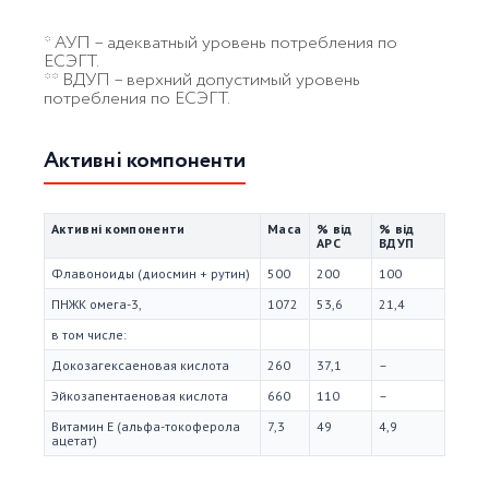
* АУП – адекватный уровень потребления по
ЕСЭГТ.
** ВДУП – верхний допустимый уровень
потребления по ЕСЭГТ.
Активні компоненти
Активні компоненти
Маса
% від
% від
АРС
ВДУП
Флавоноиды (диосмин + рутин)
500
200
100
ПНЖК омега-3,
1072
53,6
21,4
в том числе:
Докозагексаеновая кислота
260
37,1
–
Эйкозапентаеновая кислота
660
110
–
Витамин Е (альфа-токоферола
7,3
49
4,9
ацетат)