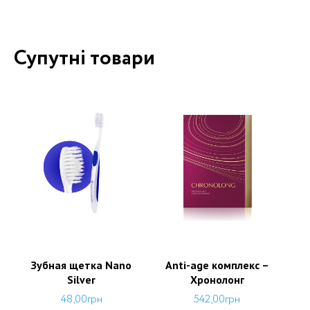
Супутні товари
Зубная щетка Nano
Аnti-age комплекс –
Silver
Хронолонг
48,00
грн
542,00
грн