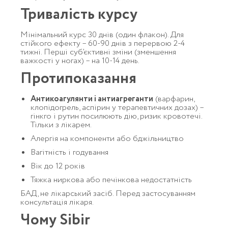
Тривалість курсу
Мінімальний курс 30 днів (один флакон). Для
стійкого ефекту – 60-90 днів з перервою 2-4
тижні. Перші суб’єктивні зміни (зменшення
важкості у ногах) – на 10-14 день.
Протипоказання
Антикоагулянти і антиагреганти
(варфарин,
клопідогрель, аспірин у терапевтичних дозах) –
гінкго і рутин посилюють дію, ризик кровотечі.
Тільки з лікарем.
Алергія на компоненти або бджільництво
Вагітність і годування
Вік до 12 років
Тяжка ниркова або печінкова недостатність
БАД, не лікарський засіб. Перед застосуванням
консультація лікаря.
Чому Sibir