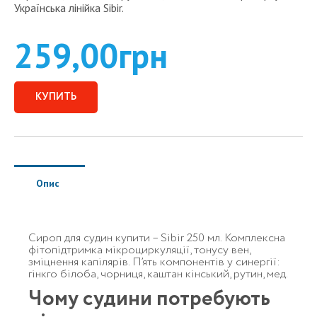
Українська лінійка Sibir.
259,00
грн
КУПИТЬ
Опис
Сироп для судин купити – Sibir 250 мл. Комплексна
фітопідтримка мікроциркуляції, тонусу вен,
зміцнення капілярів. П’ять компонентів у синергії:
гінкго білоба, чорниця, каштан кінський, рутин, мед.
Чому судини потребують