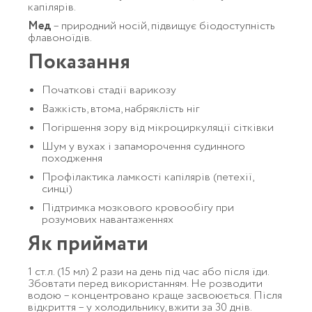
капілярів.
Мед
– природний носій, підвищує біодоступність
флавоноїдів.
Показання
Початкові стадії варикозу
Важкість, втома, набряклість ніг
Погіршення зору від мікроциркуляції сітківки
Шум у вухах і запаморочення судинного
походження
Профілактика ламкості капілярів (петехії,
синці)
Підтримка мозкового кровообігу при
розумових навантаженнях
Як приймати
1 ст.л. (15 мл) 2 рази на день під час або після їди.
Збовтати перед використанням. Не розводити
водою – концентровано краще засвоюється. Після
відкриття – у холодильнику, вжити за 30 днів.