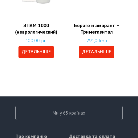
ЭПАМ 1000
Бораго и амарант –
(неврологический)
Тримегавитал
100,00
грн
291,00
грн
ДЕТАЛЬНІШЕ
ДЕТАЛЬНІШЕ
Ми у 65 країнах
Про компанію
Доставка та оплата