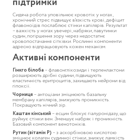
підтримки
Сидяча робота уповільнює кровотік у ногах,
хронічний стрес підвищує в’язкість крові, дефіцит
флавоноїдів послаблює стінки капілярів. Результат
– важкість у ногах увечері, набряки, павутинки
судин, погіршення зору через недостатнє
кровопостачання сітківки. Рослинні компоненти
адресно відпрацьовують кожен механізм.
Активні компоненти
Гінкго білоба
– флавонглікозиди і терпенлактони
розширюють дрібні судини, підвищують
еластичність еритроцитів, захищають нейрони від
гіпоксії.
Чорниця
– антоціани зміцнюють базальну
мембрану капілярів, знижують проникність.
Покращують нічний зір.
Каштан кінський
– есцин блокує гіалуронідазу, що
руйнує стінки вен. Зменшує набряк і проникність.
Базовий компонент венотоніків.
Рутин (вітамін P)
– з аскорбіновою кислотою
зміцнює колаген судинної стінки, знижує ламкість