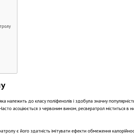
тролу
лу
ка належить до класу поліфенолів і здобула значну популярніс
сто асоціюється з червоним вином, ресвератрол міститься в низц
ролу є його здатність імітувати ефекти обмеження калорійності