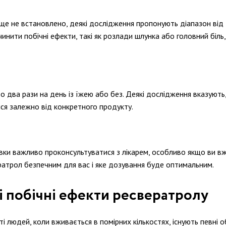
е не встановлено, деякі дослідження пропонують діапазон від
нити побічні ефекти, такі як розлади шлунка або головний біль,
два рази на день із їжею або без. Деякі дослідження вказують
ся залежно від конкретного продукту.
и важливо проконсультуватися з лікарем, особливо якщо ви вже
ратрол безпечним для вас і яке дозування буде оптимальним.
 побічні ефекти ресвератролу
людей, коли вживається в помірних кількостях, існують певні об