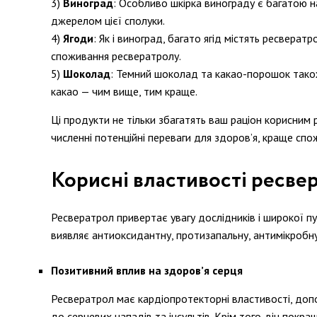
Виноград
: Особливо шкірка винограду є багатою н
джерелом цієї сполуки.
Ягоди
: Як і виноград, багато ягід містять ресвера
споживання ресвератролу.
Шоколад
: Темний шоколад та какао-порошок також
какао — чим вище, тим краще.
Ці продукти не тільки збагатять ваш раціон корисним
численні потенційні переваги для здоров’я, краще спож
Корисні властивості ресве
Ресвератрол привертає увагу дослідників і широкої п
виявляє антиоксидантну, протизапальну, антимікробну
Позитивний вплив на здоров’я серця
Ресвератрол має кардіопротекторні властивості, допо
до серцевих нападів та інсультів. Крім того, він пок