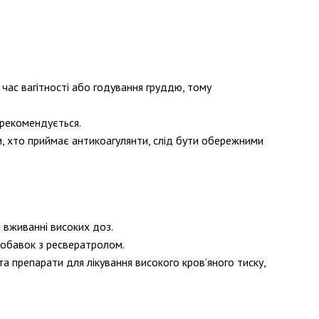
час вагітності або годування груддю, тому
 рекомендується.
м, хто приймає антикоагулянти, слід бути обережними
 вживанні високих доз.
добавок з ресвератролом.
а препарати для лікування високого кров’яного тиску,