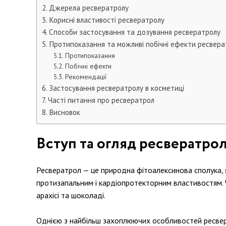
Джерела ресвератролу
Корисні властивості ресвератролу
Способи застосування та дозування ресвератролу
Протипоказання та можливі побічні ефекти ресвера
Протипоказання
Побічні ефекти
Рекомендації
Застосування ресвератролу в косметиці
Часті питання про ресвератрол
Висновок
Вступ та огляд ресвератро
Ресвератрол — це природна фітоалексинова сполука, я
протизапальним і кардіопротекторним властивостям. Ча
арахісі та шоколаді.
Однією з найбільш захоплюючих особливостей ресверат