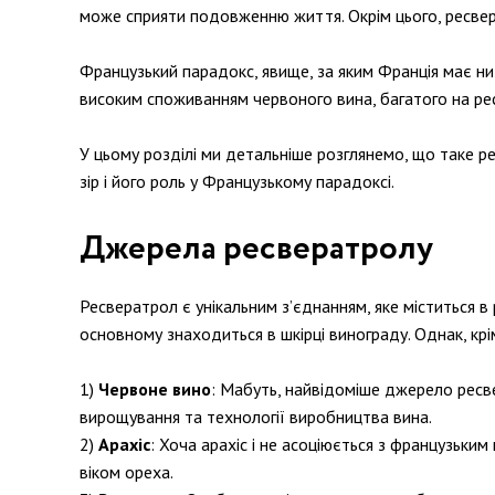
може сприяти подовженню життя. Окрім цього, ресвера
Французький парадокс, явище, за яким Франція має н
високим споживанням червоного вина, багатого на ресв
У цьому розділі ми детальніше розглянемо, що таке р
зір і його роль у Французькому парадоксі.
Джерела ресвератролу
Ресвератрол є унікальним з’єднанням, яке міститься 
основному знаходиться в шкірці винограду. Однак, крім
Червоне вино
: Мабуть, найвідоміше джерело ресве
вирощування та технології виробництва вина.
Арахіс
: Хоча арахіс і не асоціюється з французьки
віком ореха.