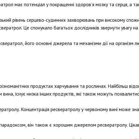
трол має потенціал у покращенні здоров’я мозку та серця, а так
изький рівень серцево-судинних захворювань при високому спожи
ератрол. Це спонукало багатьох дослідників звернути увагу на п
есвератрол, його основні джерела та механізми дії на організм 
в різноманітних продуктах харчування та рослинах. Найбільш ві
 вина, існує низка інших продуктів, які також можуть похвалитис
ратролу. Концентрація ресвератролу у червоному вині може знач
м парадоксом, він також є хорошим джерелом ресвератролу. Цікав