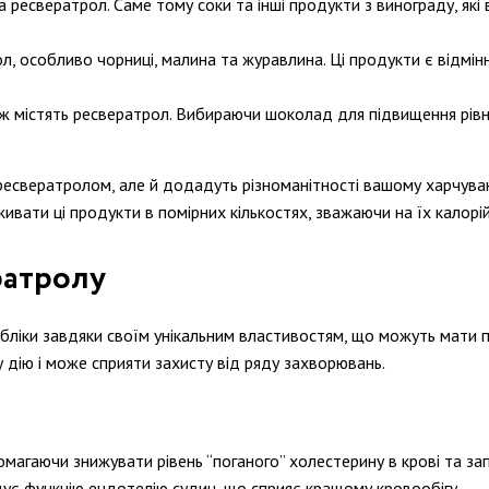
а ресвератрол. Саме тому соки та інші продукти з винограду, як
трол, особливо чорниці, малина та журавлина. Ці продукти є відм
 містять ресвератрол. Вибираючи шоколад для підвищення рівня
 ресвератролом, але й додадуть різноманітності вашому харчува
ивати ці продукти в помірних кількостях, зважаючи на їх калорій
ратролу
убліки завдяки своїм унікальним властивостям, що можуть мати 
 дію і може сприяти захисту від ряду захворювань.
магаючи знижувати рівень “поганого” холестерину в крові та за
ращує функцію ендотелію судин, що сприяє кращому кровообігу.