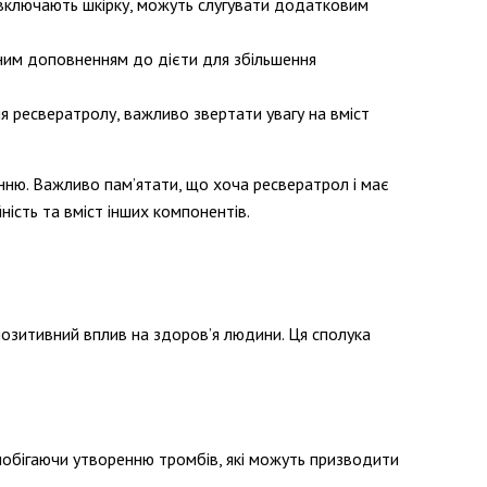
і включають шкірку, можуть слугувати додатковим
інним доповненням до дієти для збільшення
 ресвератролу, важливо звертати увагу на вміст
нню. Важливо пам’ятати, що хоча ресвератрол і має
ність та вміст інших компонентів.
позитивний вплив на здоров’я людини. Ця сполука
побігаючи утворенню тромбів, які можуть призводити