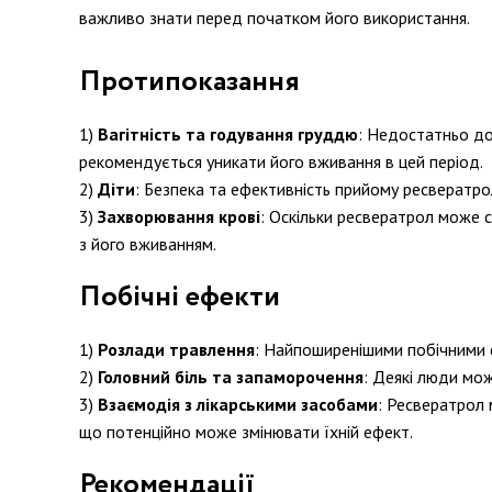
важливо знати перед початком його використання.
Протипоказання
Вагітність та годування груддю
: Недостатньо до
рекомендується уникати його вживання в цей період.
Діти
: Безпека та ефективність прийому ресвератро
Захворювання крові
: Оскільки ресвератрол може 
з його вживанням.
Побічні ефекти
Розлади травлення
: Найпоширенішими побічними е
Головний біль та запаморочення
: Деякі люди мо
Взаємодія з лікарськими засобами
: Ресвератрол 
що потенційно може змінювати їхній ефект.
Рекомендації