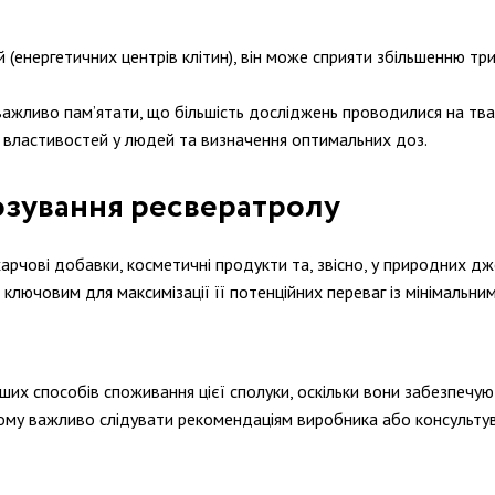
 (енергетичних центрів клітин), він може сприяти збільшенню три
важливо пам’ятати, що більшість досліджень проводилися на т
х властивостей у людей та визначення оптимальних доз.
озування ресвератролу
рчові добавки, косметичні продукти та, звісно, у природних дж
 ключовим для максимізації її потенційних переваг із мінімальни
х способів споживання цієї сполуки, оскільки вони забезпечують
тому важливо слідувати рекомендаціям виробника або консульту