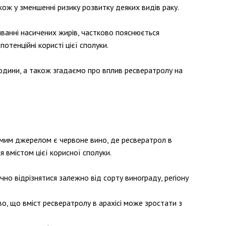
ож у зменшенні ризику розвитку деяких видів раку.
ванні насичених жирів, частково пояснюється
отенційні користі цієї сполуки.
людини, а також згадаємо про вплив ресвератролу на
домим джерелом є червоне вино, де ресвератрол в
я вмістом цієї корисної сполуки.
но відрізнятися залежно від сорту винограду, регіону
о, що вміст ресвератролу в арахісі може зростати з