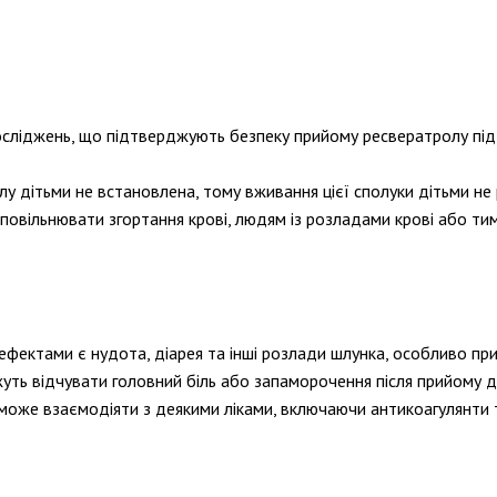
сліджень, що підтверджують безпеку прийому ресвератролу під 
лу дітьми не встановлена, тому вживання цієї сполуки дітьми не
сповільнювати згортання крові, людям із розладами крові або ти
фектами є нудота, діарея та інші розлади шлунка, особливо при
жуть відчувати головний біль або запаморочення після прийому 
може взаємодіяти з деякими ліками, включаючи антикоагулянти т