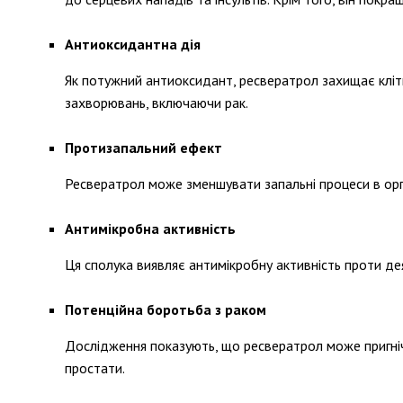
Антиоксидантна дія
Як потужний антиоксидант, ресвератрол захищає кліти
захворювань, включаючи рак.
Протизапальний ефект
Ресвератрол може зменшувати запальні процеси в орган
Антимікробна активність
Ця сполука виявляє антимікробну активність проти де
Потенційна боротьба з раком
Дослідження показують, що ресвератрол може пригнічу
простати.