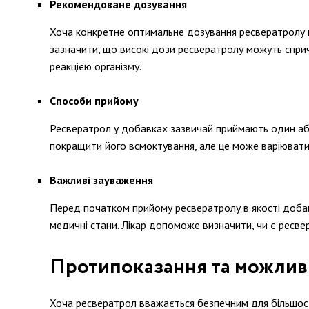
Рекомендоване дозування
Хоча конкретне оптимальне дозування ресвератролу щ
зазначити, що високі дози ресвератролу можуть спричи
реакцією організму.
Способи прийому
Ресвератрол у добавках зазвичай приймають один або 
покращити його всмоктування, але це може варіювати
Важливі зауваження
Перед початком прийому ресвератролу в якості добавк
медичні стани. Лікар допоможе визначити, чи є ресве
Протипоказання та можливі
Хоча ресвератрол вважається безпечним для більшості 