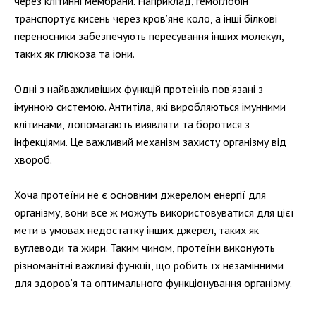
через клітинні мембрани. Наприклад, гемоглобін
транспортує кисень через кров’яне коло, а інші білкові
переносники забезпечують пересування інших молекул,
таких як глюкоза та іони.
Одні з найважливіших функцій протеїнів пов’язані з
імунною системою. Антитіла, які виробляються імунними
клітинами, допомагають виявляти та боротися з
інфекціями. Це важливий механізм захисту організму від
хвороб.
Хоча протеїни не є основним джерелом енергії для
організму, вони все ж можуть використовуватися для цієї
мети в умовах недостатку інших джерел, таких як
вуглеводи та жири. Таким чином, протеїни виконують
різноманітні важливі функції, що робить їх незамінними
для здоров’я та оптимального функціонування організму.