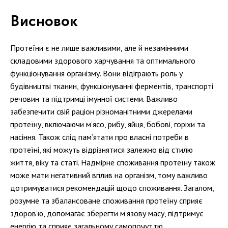
Висновок
Протеїни є не лише важливими, але й незамінними
складовими здорового харчування та оптимального
функціонування організму. Вони відіграють роль у
будівництві тканин, функціонуванні ферментів, транспорті
речовин та підтримці імунної системи. Важливо
забезпечити свій раціон різноманітними джерелами
протеїну, включаючи м’ясо, рибу, яйця, бобові, горіхи та
насіння. Також слід пам’ятати про власні потреби в
протеїні, які можуть відрізнятися залежно від стилю
життя, віку та статі. Надмірне споживання протеїну також
може мати негативний вплив на організм, тому важливо
дотримуватися рекомендацій щодо споживання. Загалом,
розумне та збалансоване споживання протеїну сприяє
здоров’ю, допомагає зберегти м’язову масу, підтримує
енергію та сприяє загальному самопочуттю.