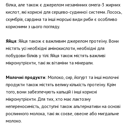
білка, але також є джерелом незамінних омега-3 жирних
кислот, які корисні для серцево-судинної системи. Лосось,
скумбрія, сардина та інші морські види риби є особливо
корисними з цього погляду.
Яйця
: Яйця також є важливим джерелом протеїну. Вони
містять усі необхідні амінокислоти, необхідні для
побудови білків у тілі. Яйця також містять важливі
мікронутрієнти, такі як вітаміни та мінерали.
Молочні продукти
: Молоко, сир, йогурт та інші молочні
продукти також містять велику кількість протеїну. Крім
того, вони забезпечують кальцій і інші корисні
мікронутрієнти. Для тих, хто має лактозну
непереносимість, доступні також альтернативи на основі
рослинного молока, такі як соєве, овесне або мигдальне
молоко.