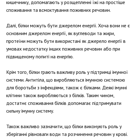
кишечнику, допомагають у розщепленні їжі на простіше
споживання та всмоктування поживних речовин.
Далі, білки можуть бути джерелом енергії. Хоча вони не є
основним джерелом енергії, як вуглеводи та жири,
протеїни можуть бути використані як джерело енергії в
умовах недостатку інших поживних речовин або при
підвищеному попиті на енергію.
Крім того, білки грають важливу роль у підтримці імунної
системи. Антитіла, що виробляються імунною системою
для боротьби з інфекціями, також є білками. Деякі імунні
клітини також виробляються з білків. Таким чином,
достатнє споживання білків допомагає підтримувати
сильну імунну систему.
Також важливо зазначити, що білки виконують роль у
зберіганні рівноваги води та розчинення речовин у крові.