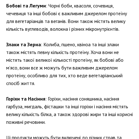
Бобові та Легуми
: Чорні боби, квасоля, сочевиця,
чечевиця та інші бобові є важливим джерелом протеїну
для вегетаріанців та веганів. Вони також містять велику
кількість вуглеводів, волокна і різних мікронутрієнтів.
Злаки та Зерна
: Колиба, пшено, квіноа та інші злаки
також містять певну кількість протеїну. Хоча вони не
містять такої великої кількості протеїну, як бобові або
м’ясо, вони все ж можуть бути важливим джерелом
протеїну, особливо для тих, хто веде вегетаріанський
спосіб життя.
Горіхи та Насіння
: Горіхи, насіння соняшника, насіння
гарбуза, мигдаль, фісташки та інші горіхи і насіння містять
велику кількість білка, а також здорові жири та інші корисні
поживні речовини.
Ці продукти можуть бути включені до різних страв та