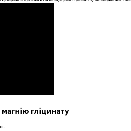
 магнію гліцинату
ть: