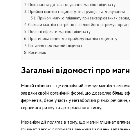
Показання до застосування магнію гліцинату
Прийом магнію гліцинату: інструкція та дозування
Прийом магнію гліцинату при захворюваннях серця,
Скільки магнію потрібно і звідки його отримує орган
Побічні ефекти магнію гліцинату
Протипоказання до прийому магнію гліцинату
Питання про магній гліцинат
Висновок
Загальні відомості про магн
Магній гліцинат – це органічний сполук магнію з амі
завдяки своїй органічній формі, що дозволяє більш еф
ферментів, бере участь у метаболізмі різних речовин,
серцевого ритму та артеріального тиску.
Механізм дії полягає в тому, що магній гліцинат вплив
гліцинат також допомагає знижувати рівень запальних 