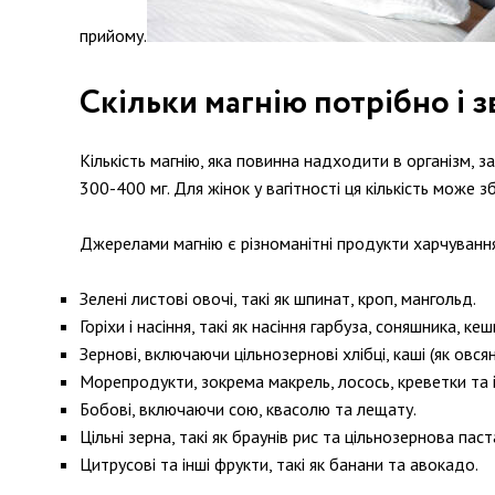
прийому.
Скільки магнію потрібно і 
Кількість магнію, яка повинна надходити в організм,
300-400 мг. Для жінок у вагітності ця кількість може
Джерелами магнію є різноманітні продукти харчування,
Зелені листові овочі, такі як шпинат, кроп, мангольд.
Горіхи і насіння, такі як насіння гарбуза, соняшника, к
Зернові, включаючи цільнозернові хлібці, каші (як овсянк
Морепродукти, зокрема макрель, лосось, креветки та і
Бобові, включаючи сою, квасолю та лещату.
Цільні зерна, такі як браунів рис та цільнозернова паст
Цитрусові та інші фрукти, такі як банани та авокадо.