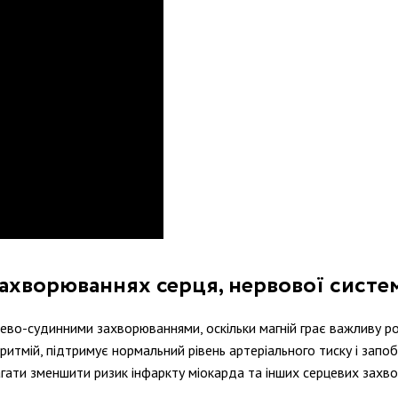
захворюваннях серця, нервової систе
ево-судинними захворюваннями, оскільки магній грає важливу рол
ритмій, підтримує нормальний рівень артеріального тиску і запо
ати зменшити ризик інфаркту міокарда та інших серцевих захв