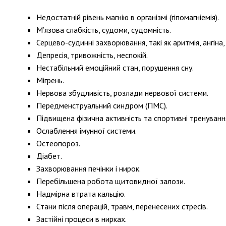
Недостатній рівень магнію в організмі (гіпомагніемія).
М’язова слабкість, судоми, судомність.
Серцево-судинні захворювання, такі як аритмія, ангіна, 
Депресія, тривожність, неспокій.
Нестабільний емоційний стан, порушення сну.
Мігрень.
Нервова збудливість, розлади нервової системи.
Передменструальний синдром (ПМС).
Підвищена фізична активність та спортивні тренуванн
Ослаблення імунної системи.
Остеопороз.
Діабет.
Захворювання печінки і нирок.
Перебільшена робота щитовидної залози.
Надмірна втрата кальцію.
Стани після операцій, травм, перенесених стресів.
Застійні процеси в нирках.