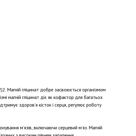
2)2. Магній гліцинат добре засвоюється організмом
змі магній гліцинат діє як кофактор для багатьох
ідтримує здоров’я кісток і серця, регулює роботу
онування м’язів, включаючи серцевий м’яз. Магній
’язаних з високим рівнем запалення.