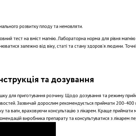
рмального розвитку плоду та немовляти.
ровний тест на вміст магнію. Лабораторна норма для рівня магні
нюватися залежно від віку, статі та стану здоров’я людини. Точн
нструкція та дозування
ошку для приготування розчину. Щодо дозування та режиму при
ливостей. Зазвичай дорослим рекомендується приймати 200-400 мг
у та ваги, враховуючи консультацію з лікарем. Краще приймати ма
комендацій виробника препарату та консультуватися з лікарем п