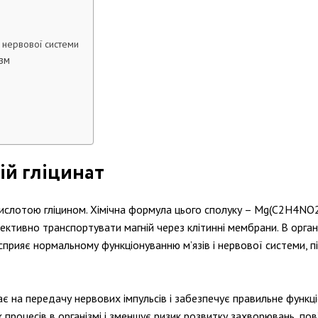
 нервової системи
ізм
ій гліцинат
нокислотою гліцином. Хімічна формула цього сполуку – Mg(C2H4NO
ективно транспортувати магній через клітинні мембрани. В органі
 сприяє нормальному функціонуванню м’язів і нервової системи, п
ає на передачу нервових імпульсів і забезпечує правильне функці
процесів в організмі і зменшує ризик розвитку захворювань, пов