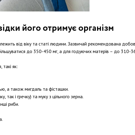
звідки його отримує організм
 залежить від віку та статі людини. Зазвичай рекомендована доб
 збільшуватися до 350-450 мг, а для годуючих матерів – до 310-36
 такі як:
ешью, а також мигдаль та фісташки.
у, так і гречку) та муку з цільного зерна.
нші риби.
а.