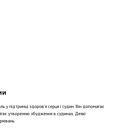
ми
ь у підтримці здоров’я серця і судин. Він допомагає
бігає утворенню збудження в судинах. Деякі
орювань.