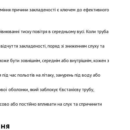
зуміння причини закладеності є ключем до ефективного
івнюванні тиску повітря в середньому вусі. Коли труба
відчуття закладеності, поряд зі зниженням слуху та
може бути зовнішнім, середнім або внутрішнім, кожен з
під час польотів на літаку, занурень під воду або
ової оболонки, який заблокує Євстахієву трубу,
сово або постійно впливати на слух та спричинити
ння