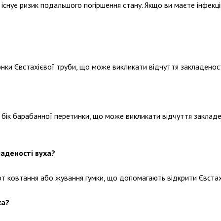
існує ризик подальшого погіршення стану. Якщо ви маєте інфекці
онки Євстахієвої труби, що може викликати відчуття закладеност
й бік барабанної перетинки, що може викликати відчуття закладе
ладеності вуха?
-от ковтання або жування гумки, що допомагають відкрити Євстахіє
ха?