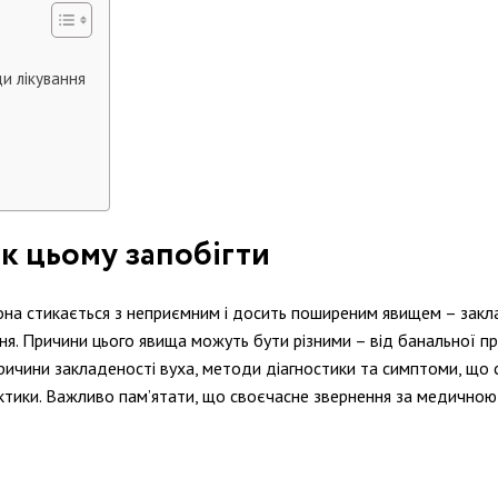
и лікування
як цьому запобігти
на стикається з неприємним і досить поширеним явищем – закла
я. Причини цього явища можуть бути різними – від банальної пр
і причини закладеності вуха, методи діагностики та симптоми, щ
ктики. Важливо пам’ятати, що своєчасне звернення за медичн