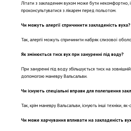
Літати з закладеним вухом може бути некомфортно, і 
проконсультуватися з лікарем перед польотом.
Чи можуть алергії спричинити закладеність вуха?
Так, алергії можуть спричинити набряк слизової обол
Як змінюється тиск вух при зануренні під воду?
При зануренні під воду збільшується тиск на зовнішні
допомогою маневру Вальсальви.
Чи існують спеціальні вправи для полегшення зак
Так, крім маневру Вальсальви, існують інші техніки, як
Чи може харчування впливати на закладеність ву