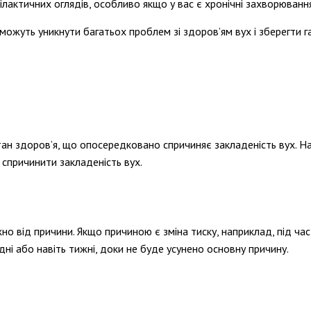
лактичних оглядів, особливо якщо у вас є хронічні захворювання
ожуть уникнути багатьох проблем зі здоров’ям вух і зберегти га
тан здоров’я, що опосередковано спричиняє закладеність вух. Н
 спричинити закладеність вух.
о від причини. Якщо причиною є зміна тиску, наприклад, під час
дні або навіть тижні, доки не буде усунено основну причину.
?