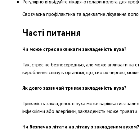
Регулярно відвідуйте лікаря-отоларинголога для профі
Своєчасна профілактика та адекватне лікування допом
Часті питання
Чи може стрес викликати закладеність вуха?
Так, стрес не безпосередньо, але може впливати на с
вироблення слизу в організмі, що, своєю чергою, може
Як довго зазвичай триває закладеність вуха?
Тривалість закладеності вуха може варіюватися залежн
інфекціями або алергіями, закладеність може тривати 
Чи безпечно літати на літаку з закладеним вухом