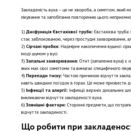
Закладеність вуха – це не хвороба, а симптом, який 
лікування та запобігання повторенню цього неприємно
Дисфункція Євстахієвої труби:
Євстахієва труба з
стає заблокованою, через простудні захворювання, ал
Сірчані пробки:
Надмірне накопичення вушної сірки
іноді шумом у вусі.
Запальні захворювання:
Отит (запалення вуха) є о
яких має свої симптоми та вимагає специфічного лікув
Перепади тиску:
Частою причиною відчуття закладе
навіть швидких поїздок в горах. Це може призвести д
Інфекції та алергії:
Інфекції верхніх дихальних шля
викликаючи відчуття закладеності вуха.
Зовнішні фактори:
Сторонні предмети, що потрапил
відчуття закладеності.
Що робити при закладеност