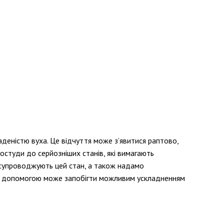
деністю вуха. Це відчуття може з’явитися раптово,
остуди до серйозніших станів, які вимагають
о супроводжують цей стан, а також надамо
ою допомогою може запобігти можливим ускладненням