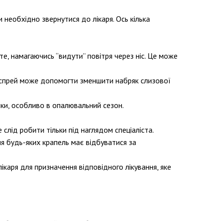
 необхідно звернутися до лікаря. Ось кілька
е, намагаючись “видути” повітря через ніс. Це може
 спрей може допомогти зменшити набряк слизової
и, особливо в опалювальний сезон.
слід робити тільки під наглядом спеціаліста.
ня будь-яких крапель має відбуватися за
каря для призначення відповідного лікування, яке