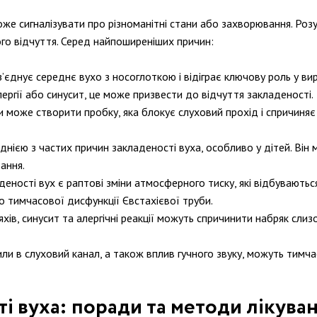
може сигналізувати про різноманітні стани або захворювання. Ро
го відчуття. Серед найпоширеніших причин:
’єднує середнє вухо з носоглоткою і відіграє ключову роль у вир
ергії або синусит, це може призвести до відчуття закладеності.
 може створити пробку, яка блокує слуховий прохід і спричиняє 
днією з частих причин закладеності вуха, особливо у дітей. Він 
ання.
ності вух є раптові зміни атмосферного тиску, які відбуваються 
о тимчасової дисфункції Євстахієвої труби.
хів, синусит та алергічні реакції можуть спричинити набряк слиз
и в слуховий канал, а також вплив гучного звуку, можуть тимча
і вуха: поради та методи лікува