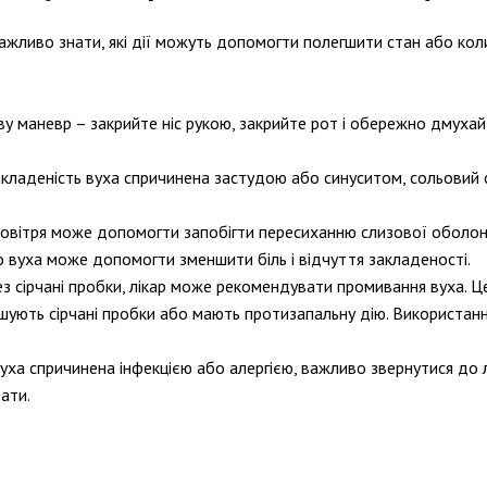
жливо знати, які дії можуть допомогти полегшити стан або коли
 маневр – закрийте ніс рукою, закрийте рот і обережно дмухайт
кладеність вуха спричинена застудою або синуситом, сольовий
вітря може допомогти запобігти пересиханню слизової оболонк
вуха може допомогти зменшити біль і відчуття закладеності.
з сірчані пробки, лікар може рекомендувати промивання вуха. Це 
кшують сірчані пробки або мають протизапальну дію. Використан
ха спричинена інфекцією або алергією, важливо звернутися до лі
ати.