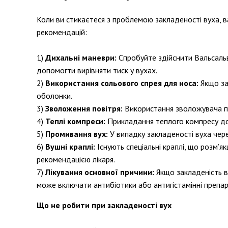
Коли ви стикаєтеся з проблемою закладеності вуха, ва
рекомендацій:
Дихальні маневри:
Спробуйте здійснити Вальсальву
допомогти вирівняти тиск у вухах.
Використання сольового спрея для носа:
Якщо за
оболонки.
Зволоження повітря:
Використання зволожувача по
Теплі компреси:
Прикладання теплого компресу до 
Промивання вух:
У випадку закладеності вуха чере
Вушні краплі:
Існують спеціальні краплі, що розм’я
рекомендацією лікаря.
Лікування основної причини:
Якщо закладеність ву
може включати антибіотики або антигістамінні препар
Що не робити при закладеності вух