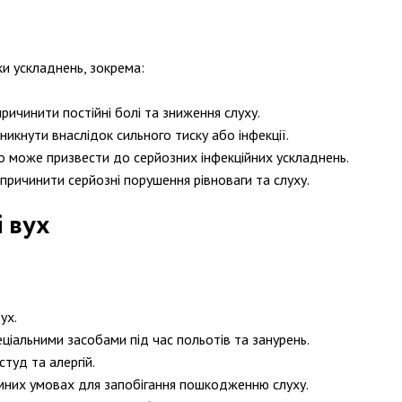
и ускладнень, зокрема:
ричинити постійні болі та зниження слуху.
икнути внаслідок сильного тиску або інфекції.
о може призвести до серйозних інфекційних ускладнень.
причинити серйозні порушення рівноваги та слуху.
 вух
ух.
ціальними засобами під час польотів та занурень.
студ та алергій.
мних умовах для запобігання пошкодженню слуху.