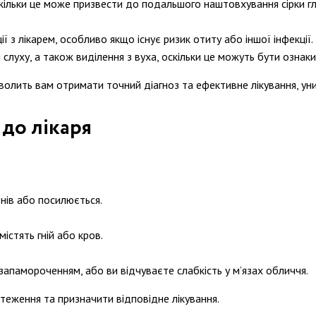
скільки це може призвести до подальшого наштовхування сірки 
 з лікарем, особливо якщо існує ризик отиту або іншої інфекції.
я слуху, а також виділення з вуха, оскільки це можуть бути озна
лить вам отримати точний діагноз та ефективне лікування, ун
до лікаря
нів або посилюється.
істять гній або кров.
.
апамороченням, або ви відчуваєте слабкість у м’язах обличчя.
теження та призначити відповідне лікування.