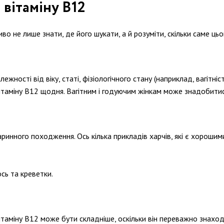
вітаміну В12
о не лише знати, де його шукати, а й розуміти, скільки саме цьо
жності від віку, статі, фізіологічного стану (наприклад, вагітні
таміну В12 щодня. Вагітним і годуючим жінкам може знадобитись
ринного походження. Ось кілька прикладів харчів, які є хороши
сь та креветки.
вітаміну В12 може бути складніше, оскільки він переважно знах