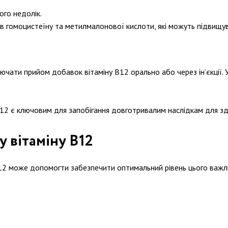
ого недолік.
 гомоцистеїну та метилмалонової кислоти, які можуть підвищува
ючати прийом добавок вітаміну В12 орально або через ін’єкції.
В12 є ключовим для запобігання довготривалим наслідкам для зд
 вітаміну B12
 може допомогти забезпечити оптимальний рівень цього важливого