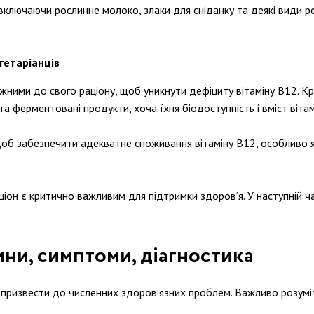
 включаючи рослинне молоко, злаки для сніданку та деякі види р
гетаріанців
жними до свого раціону, щоб уникнути дефіциту вітаміну В12. Кр
 ферментовані продукти, хоча їхня біодоступність і вміст віта
щоб забезпечити адекватне споживання вітаміну В12, особливо
ціон є критично важливим для підтримки здоров’я. У наступній ч
ини, симптоми, діагностика
е призвести до численних здоров’язних проблем. Важливо розумі