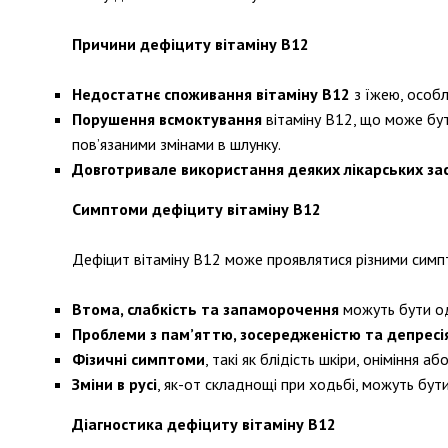
Причини дефіциту вітаміну В12
Недостатнє споживання вітаміну В12
з їжею, особли
Порушення всмоктування
вітаміну В12, що може бут
пов’язаними змінами в шлунку.
Довготривале використання деяких лікарських зас
Симптоми дефіциту вітаміну В12
Дефіцит вітаміну В12 може проявлятися різними симпто
Втома, слабкість та запаморочення
можуть бути од
Проблеми з пам’яттю, зосередженістю та депресі
Фізичні симптоми
, такі як блідість шкіри, оніміння а
Зміни в русі
, як-от складнощі при ходьбі, можуть бут
Діагностика дефіциту вітаміну В12