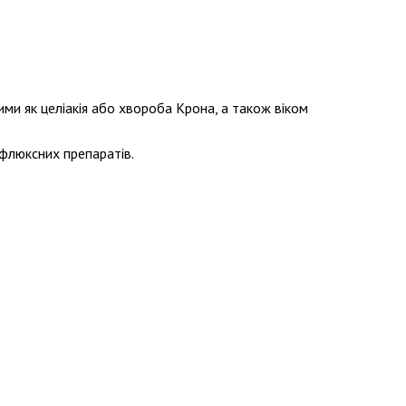
и як целіакія або хвороба Крона, а також віком
ефлюксних препаратів.