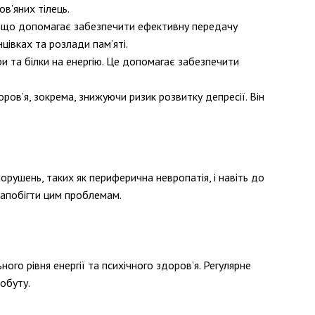
в’яних тілець.
, що допомагає забезпечити ефективну передачу
цівках та розлади пам’яті.
и та білки на енергію. Це допомагає забезпечити
ов’я, зокрема, знижуючи ризик розвитку депресії. Він
рушень, таких як периферична невропатія, і навіть до
запобігти цим проблемам.
го рівня енергії та психічного здоров’я. Регулярне
обуту.