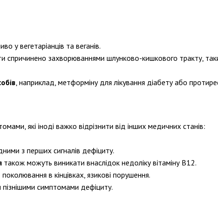
во у вегетаріанців та веганів.
и спричинено захворюваннями шлунково-кишкового тракту, таким
обів
, наприклад, метформіну для лікування діабету або протир
мами, які іноді важко відрізнити від інших медичних станів:
ними з перших сигналів дефіциту.
я
також можуть виникати внаслідок недоліку вітаміну В12.
бо поколювання в кінцівках, язикові порушення.
и пізнішими симптомами дефіциту.