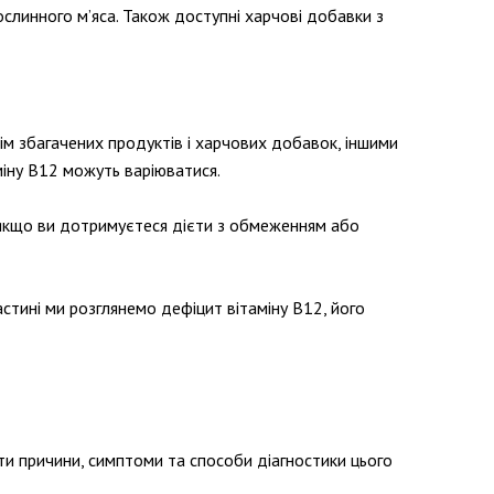
ослинного м’яса. Також доступні харчові добавки з
ім збагачених продуктів і харчових добавок, іншими
міну В12 можуть варіюватися.
 якщо ви дотримуєтеся дієти з обмеженням або
астині ми розглянемо дефіцит вітаміну В12, його
ти причини, симптоми та способи діагностики цього