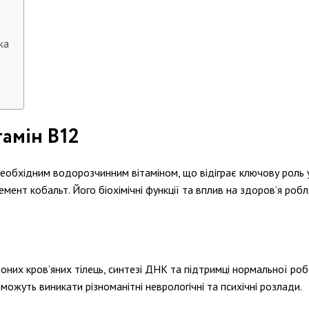
ка
тамін В12
еобхідним водорозчинним вітаміном, що відіграє ключову роль у 
елемент кобальт. Його біохімічні функції та вплив на здоров’я р
воних кров’яних тілець, синтезі ДНК та підтримці нормальної роб
 можуть виникати різноманітні неврологічні та психічні розлади.