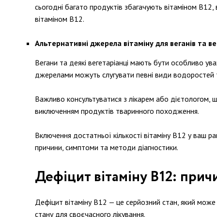
сьогодні багато продуктів збагачують вітаміном В12,
вітаміном В12.
Альтернативні джерела вітаміну для веганів та ве
Вегани та деякі вегетаріанці мають бути особливо ува
джерелами можуть слугувати певні види водоростей та
Важливо консультуватися з лікарем або дієтологом, 
виключенням продуктів тваринного походження.
Включення достатньої кількості вітаміну В12 у ваш ра
причини, симптоми та методи діагностики.
Дефіцит вітаміну B12: прич
Дефіцит вітаміну B12 — це серйозний стан, який мож
стану для своєчасного лікування.