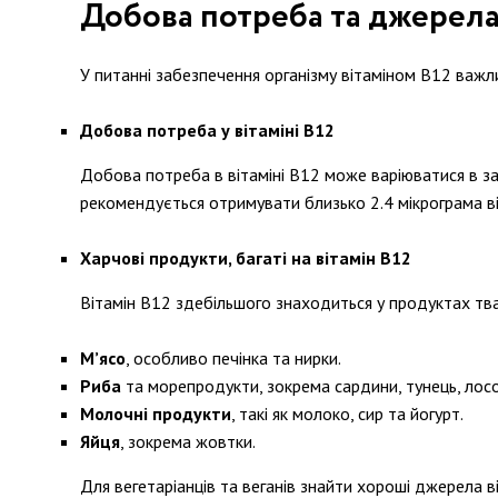
Добова потреба та джерела 
У питанні забезпечення організму вітаміном В12 важлив
Добова потреба у вітаміні В12
Добова потреба в вітаміні В12 може варіюватися в зале
рекомендується отримувати близько 2.4 мікрограма ві
Харчові продукти, багаті на вітамін В12
Вітамін В12 здебільшого знаходиться у продуктах тва
М’ясо
, особливо печінка та нирки.
Риба
та морепродукти, зокрема сардини, тунець, лосо
Молочні продукти
, такі як молоко, сир та йогурт.
Яйця
, зокрема жовтки.
Для вегетаріанців та веганів знайти хороші джерела 