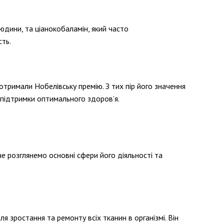
юдини, та ціанокобаламін, який часто
сть.
 отримали Нобелівську премію. З тих пір його значення
 підтримки оптимального здоров’я.
е розглянемо основні сфери його діяльності та
я зростання та ремонту всіх тканин в організмі. Він