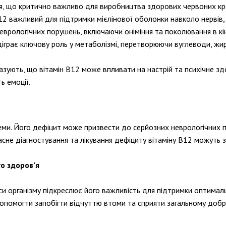
я, що критично важливо для виробництва здорових червоних кро
12 важливий для підтримки мієлінової оболонки навколо нервів
еврологічних порушень, включаючи оніміння та поколювання в кін
діграє ключову роль у метаболізмі, перетворюючи вуглеводи, жир
ують, що вітамін В12 може впливати на настрій та психічне здор
ь емоції.
еми. Його дефіцит може призвести до серйозних неврологічних по
не діагностування та лікування дефіциту вітаміну В12 можуть 
го здоров’я
и організму підкреслює його важливість для підтримки оптимально
допомогти запобігти відчуттю втоми та сприяти загальному добр