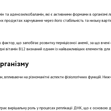
ін та аденозилкобаламін, які є активними формами в організмі л
 продуктах харчування через його стабільність та низьку варті
к фактор, що запобігає розвитку перніціозної анемії, за що вчені
дні вітамін В12 визнаний одним із найважливіших елементів для
організму
 впливаючи на різноманітні аспекти фізіологічних функцій. Нижч
грає вирішальну роль у процесах реплікації ДНК, що є основою дл