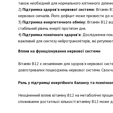
також необхідний для нормального клітинного діленн
Підтримка здоров’я нервової системи:
Вітамін В
нервових сигналів. Його дефіцит може призвести до н
Підтримка енергетичного обміну:
Вітамін В12 ві
стабільний рівень енергії протягом дня.
Підтримка психічного здоров’я:
Дослідження показ
важливий для синтезу нейротрансмітерів, які регулюют
Вплив на функціонування нервової системи
Вітамін В12 є незамінним для здоров’я нервової сист
довготривалих пошкоджень нервової системи. Своєчас
Роль у підтримці енергійного балансу та психічно
Неоціненний вплив вітаміну В12 на метаболічні процес
споживання достатньої кількості вітаміну В12 може 