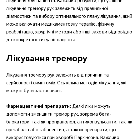
лікування для пацієнта. Важливо розуміти, що успішне
лікування тремору рук залежить від правильної
діагностики та вибору оптимального плану лікування, який
може включати медикаментозну терапію, фізичну
реабілітацію, хірургічні методи або інші заходи відповідно
до конкретної ситуації пацієнта.
Лікування тремору
Лікування тремору рук залежить від причини та
серйозності симптомів. Ось кілька методів лікування, які
можуть бути застосовані:
Фармацевтичні препарати:
Деякі ліки можуть
допомогти зменшити тремор рук, зокрема бета-
блокатори, такі як пропранолол, антиконвульсанти, такі як
прегабалін або габапентин, а також препарати, що
використовуються при хворобі Паркінсона. Важливо