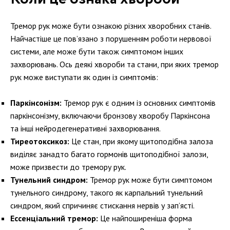
Тремор рук може бути ознакою різних хворобних станів.
Найчастіше це пов’язано з порушенням роботи нервової
системи, але може бути також симптомом інших
захворювань. Ось деякі хвороби та стани, при яких тремор
рук може виступати як один із симптомів:
Паркінсонізм:
Тремор рук є одним із основних симптомів
паркінсонізму, включаючи бронзову хворобу Паркінсона
та інші нейродегенеративні захворювання.
Тиреотоксикоз:
Це стан, при якому щитоподібна залоза
виділяє занадто багато гормонів щитоподібної залози,
може призвести до тремору рук.
Тунельний синдром:
Тремор рук може бути симптомом
тунельного синдрому, такого як карпальний тунельний
синдром, який спричиняє стискання нервів у зап’ясті.
Ессенціальний тремор:
Це найпоширеніша форма