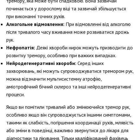
тремору, яка може бути спадковою. Вона зазвичай
починається у дорослому віці та зазвичай збільшується
при виконанні точних рухів.
Алкогольне відмовлення:
При відмовленні від алкоголю
після тривалого часу вживання може розвиватися дрожь
рук.
Нефропатія:
Деякі хвороби нирок можуть призводити до
розвитку тремору, особливо при важких випадках.
Нейродегенеративні хвороби:
Серед інших
захворювань, які можуть супроводжуватися тремором рук,
можна відзначити мультисистемну атрофію,
аміотрофічний бічний склероз та інші нейродегенеративні
процеси.
Якщо ви помітили тривалий або змінюючийся тремор рук,
особливо якщо він супроводжується іншими симптомами,
такими як слабкість, погіршення координації рухів, млявість
або зміни в поведінці, важливо звернутися до лікаря для
діагностики та лікування. Тільки кваліфікований фахівець