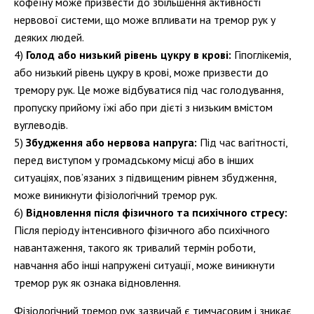
кофеїну може призвести до збільшення активності
нервової системи, що може впливати на тремор рук у
деяких людей.
Голод або низький рівень цукру в крові:
Гіпоглікемія,
або низький рівень цукру в крові, може призвести до
тремору рук. Це може відбуватися під час голодування,
пропуску прийому їжі або при дієті з низьким вмістом
вуглеводів.
Збудження або нервова напруга:
Під час вагітності,
перед виступом у громадському місці або в інших
ситуаціях, пов’язаних з підвищеним рівнем збудження,
може виникнути фізіологічний тремор рук.
Відновлення після фізичного та психічного стресу:
Після періоду інтенсивного фізичного або психічного
навантаження, такого як тривалий термін роботи,
навчання або інші напружені ситуації, може виникнути
тремор рук як ознака відновлення.
Фізіологічний тремор рук зазвичай є тимчасовим і зникає