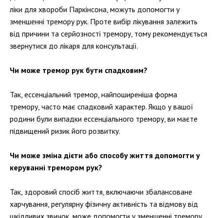
ліки для хвороби Паркінсона, можуть допомогти у
зменшенні тремору рук. Проте вибір лікування залежить
від причини та серйозності тремору, тому рекомендується
звернутися до лікаря для консультації.
Чи може тремор рук бути спадковим?
Так, ессенціальний тремор, найпоширеніша форма
тремору, часто має спадковий характер. Якщо у вашої
родини були випадки ессенціального тремору, ви маєте
підвищений ризик його розвитку.
Чи може зміна дієти або способу життя допомогти у
керуванні тремором рук?
Так, здоровий спосіб життя, включаючи збалансоване
харчування, регулярну фізичну активність та відмову від
шкідливих звичок, може допомогти у зменшенні тремору