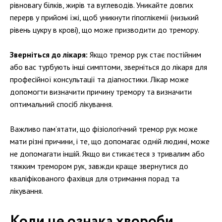
рівновагу білків, жирів та вуглеводів. Уникайте довгих
перерв у прийомі їжі, щоб уникнути гіпоглікемії (низький
рівень цукру в крові), що може призводити до тремору.
Зверніться до лікаря:
Якщо тремор рук стає постійним
або вас турбують інші симптоми, зверніться до лікаря для
професійної консультації та діагностики. Лікар може
допомогти визначити причину тремору та визначити
оптимальний спосіб лікування.
Важливо пам’ятати, що фізіологічний тремор рук може
мати різні причини, і те, що допомагає одній людині, може
не допомагати іншій. Якщо ви стикаєтеся з тривалим або
тяжким тремором рук, завжди краще звернутися до
кваліфікованого фахівця для отримання порад та
лікування.
Коли це ознака хвороби