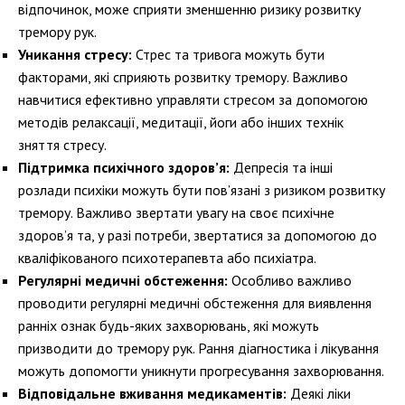
відпочинок, може сприяти зменшенню ризику розвитку
тремору рук.
Уникання стресу:
Стрес та тривога можуть бути
факторами, які сприяють розвитку тремору. Важливо
навчитися ефективно управляти стресом за допомогою
методів релаксації, медитації, йоги або інших технік
зняття стресу.
Підтримка психічного здоров’я:
Депресія та інші
розлади психіки можуть бути пов’язані з ризиком розвитку
тремору. Важливо звертати увагу на своє психічне
здоров’я та, у разі потреби, звертатися за допомогою до
кваліфікованого психотерапевта або психіатра.
Регулярні медичні обстеження:
Особливо важливо
проводити регулярні медичні обстеження для виявлення
ранніх ознак будь-яких захворювань, які можуть
призводити до тремору рук. Рання діагностика і лікування
можуть допомогти уникнути прогресування захворювання.
Відповідальне вживання медикаментів:
Деякі ліки