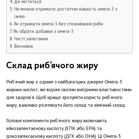
Де міститься
Чи можна отримати достатню кількість омега-3 з
їжею
Як отримати омега-3 без споживання риби
Як обрати добавки з омега-3
Часті запитання
Висновок
Склад риб’ячого жиру
Риб’ячий жир є одним з найбагатших джерел Омега-3
жирних кислот, які відомі своїми вигідними властивостями
для здоров’я. Щоб краще зрозуміти користь риб’ячого
жиру, важливо розглянути його склад та хімічний склад.
Головні компоненти риб’ячого жиру включають
ейкозапентаєнову кислоту (ЕПК або EPA) та
докозагексаєнову кислоту (ДГК або DHA). Ці Омега-3