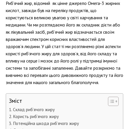
Риб’ячий жир, відомий як цінне джерело Омега-3 жирних
кислот, завжди був на переліку продуктів, що
користуються великою увагою у світі харчування та
медицини. Чи ми розглядаємо його як складник дієти або
як лікувальний засіб, риб’ячий жир відзначається своїм
вражаючим спектром корисних властивостей для
здоров’я людини. У цій статті ми розглянемо різні аспекти
користі риб’ячого жиру для здоров’я, від його складу та
впливу на серце і мозок до його ролі у підтримці імунної
системи та запобіганні запаленню. Давайте розкриємо та
вивчимо всі переваги цього дивовижного продукту та його
значення для нашого загального благополуччя.
Зміст
Склад риб’ячого жиру
Користь риб’ячого жиру
Потенційна шкода риб’ячого жиру