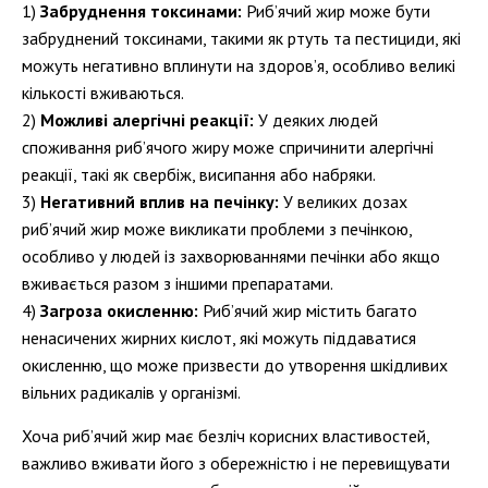
Забруднення токсинами:
Риб’ячий жир може бути
забруднений токсинами, такими як ртуть та пестициди, які
можуть негативно вплинути на здоров’я, особливо великі
кількості вживаються.
Можливі алергічні реакції:
У деяких людей
споживання риб’ячого жиру може спричинити алергічні
реакції, такі як свербіж, висипання або набряки.
Негативний вплив на печінку:
У великих дозах
риб’ячий жир може викликати проблеми з печінкою,
особливо у людей із захворюваннями печінки або якщо
вживається разом з іншими препаратами.
Загроза окисленню:
Риб’ячий жир містить багато
ненасичених жирних кислот, які можуть піддаватися
окисленню, що може призвести до утворення шкідливих
вільних радикалів у організмі.
Хоча риб’ячий жир має безліч корисних властивостей,
важливо вживати його з обережністю і не перевищувати