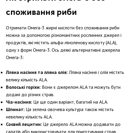
споживання риби
Отримати Омега-3 жирні кислоти без споживання риби
можна за допомогою різноманітних рослинних джерел і
продуктів, які містять альфа-ліноленову кислоту (ALA),
одну з форм Омега-3. Ось деякі альтернативні джерела
Омега-3:
Лляна насіння та лляна олія:
Лляна насіння і олія містять
велику кількість ALA.
Волоські горіхи:
Вони є джерелом ALA та можуть бути
додані до різних страв.
Чіа-насіння:
Це ще один варіант, багатий на ALA.
Шпинат:
Ця зелена овочева культура також містить
невелику кількість ALA.
Соєвий лецитин:
Це джерело ALA можна додавати до
салатів або використовувати для приготування страв.