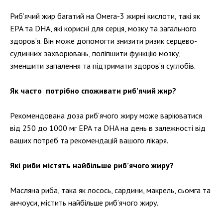
Риб’ячий жир багатий на Омега-3 жирні кислоти, такі як
EPA та DHA, які корисні для серця, мозку та загального
здоров’я. Він може допомогти знизити ризик серцево-
судинних захворювань, поліпшити функцію мозку,
зменшити запалення та підтримати здоров’я суглобів.
Як часто потрібно споживати риб’ячий жир?
Рекомендована доза риб’ячого жиру може варіюватися
від 250 до 1000 мг EPA та DHA на день в залежності від
ваших потреб та рекомендацій вашого лікаря.
Які риби містять найбільше риб’ячого жиру?
Масляна риба, така як лосось, сардини, макрель, сьомга та
анчоуси, містить найбільше риб’ячого жиру.