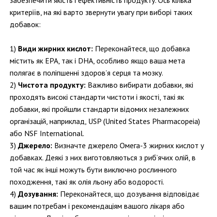
забезпечити якість і ефективність продукту. Ось кілька
критеріїв, на які варто звернути увагу при виборі таких
добавок:
Види жирних кислот:
Переконайтеся, що добавка
містить як EPA, так і DHA, особливо якщо ваша мета
полягає в поліпшенні здоров’я серця та мозку.
Чистота продукту:
Важливо вибирати добавки, які
проходять високі стандарти чистоти і якості, такі як
добавки, які пройшли стандарти відомих незалежних
організацій, наприклад, USP (United States Pharmacopeia)
або NSF International.
Джерело:
Визначте джерело Омега-3 жирних кислот у
добавках. Деякі з них виготовляються з риб’ячих олій, в
той час як інші можуть бути виключно рослинного
походження, такі як олія льону або водорості.
Дозування:
Переконайтеся, що дозування відповідає
вашим потребам і рекомендаціям вашого лікаря або