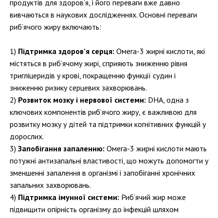
продуктів для здоров’я, і його переваги вже давно
вивчаються в наукових дослідженнях. Основні переваги
риб’ячого жиру включають:
Підтримка здоров’я серця:
Омега-3 жирні кислоти, які
містяться в риб’ячому жирі, сприяють зниженню рівня
тригліцеридів у крові, покращенню функції судин і
зниженню ризику серцевих захворювань.
Розвиток мозку і нервової системи:
DHA, одна з
ключових компонентів риб’ячого жиру, є важливою для
розвитку мозку у дітей та підтримки когнітивних функцій у
дорослих.
Запобігання запаленню:
Омега-3 жирні кислоти мають
потужні антизапальні властивості, що можуть допомогти у
зменшенні запалення в організмі і запобіганні хронічних
запальних захворювань.
Підтримка імунної системи:
Риб’ячий жир може
підвищити опірність організму до інфекцій шляхом