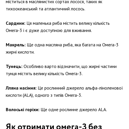
міститься в маслянистих сортах лосося, таких як
тихоокеанський та атлантичний лосось.
Сардини:
Ця маленька риба містить велику кількість
Омега-3 і є дуже доступною для вживання.
Макрель:
Ще одна масляна риба, яка багата на Омега-3
жирні кислоти.
Тунець:
Особливо варто відзначити, що жирні частини
тунця містять велику кількість Омега-3.
Лляна насіння:
Це рослинний джерело альфа-ліноленової
кислоти (ALA), одного з типів Омега-3.
Волоські горіхи:
Ще одне рослинне джерело ALA.
Як отримати омега-3 без