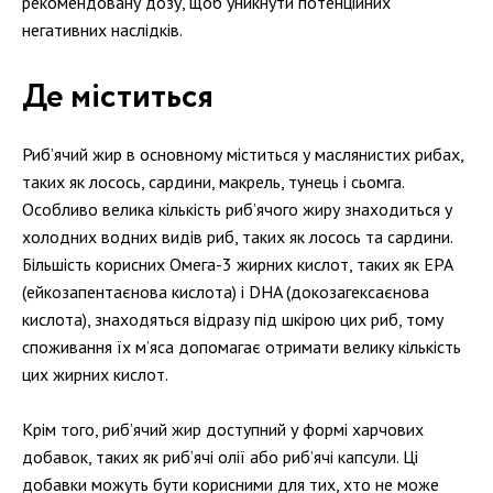
рекомендовану дозу, щоб уникнути потенційних
негативних наслідків.
Де міститься
Риб’ячий жир в основному міститься у маслянистих рибах,
таких як лосось, сардини, макрель, тунець і сьомга.
Особливо велика кількість риб’ячого жиру знаходиться у
холодних водних видів риб, таких як лосось та сардини.
Більшість корисних Омега-3 жирних кислот, таких як EPA
(ейкозапентаєнова кислота) і DHA (докозагексаєнова
кислота), знаходяться відразу під шкірою цих риб, тому
споживання їх м’яса допомагає отримати велику кількість
цих жирних кислот.
Крім того, риб’ячий жир доступний у формі харчових
добавок, таких як риб’ячі олії або риб’ячі капсули. Ці
добавки можуть бути корисними для тих, хто не може