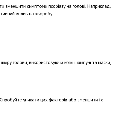
гти зменшити симптоми псоріазу на голові. Наприклад,
итивний вплив на хворобу.
кіру голови, використовуючи м’які шампуні та маски,
і. Спробуйте уникати цих факторів або зменшити їх