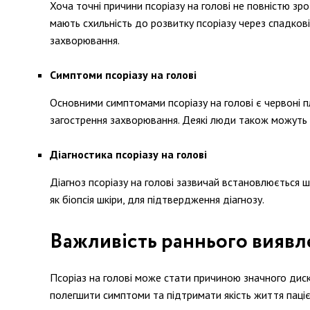
Хоча точні причини псоріазу на голові не повністю зр
мають схильність до розвитку псоріазу через спадковіст
захворювання.
Симптоми псоріазу на голові
Основними симптомами псоріазу на голові є червоні пл
загострення захворювання. Деякі люди також можуть в
Діагностика псоріазу на голові
Діагноз псоріазу на голові зазвичай встановлюється ш
як біопсія шкіри, для підтвердження діагнозу.
Важливість раннього виявле
Псоріаз на голові може стати причиною значного диск
полегшити симптоми та підтримати якість життя паціє