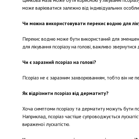
Цинкова мазь може бути корисною у лікуванні псоріазу
може варіюватися залежно від індивідуальних особл
Чи можна використовувати перекис водню для ліку
Перекис водню може бути використаний для зменшення
для лікування псоріазу на голові, важливо звернутися 
Чи є заразний псоріаз на голові?
Псоріаз не є заразним захворюванням, тобто він не пе
Як відрізнити псоріаз від дерматиту?
Хоча симптоми псоріазу та дерматиту можуть бути поді
Наприклад, псоріаз частіше супроводжується лускатіс
вираженої лускатістю.