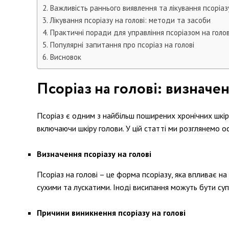
Важливість раннього виявлення та лікування псоріазу
Лікування псоріазу на голові: методи та засоби
Практичні поради для управління псоріазом на голов
Популярні запитання про псоріаз на голові
Висновок
Псоріаз на голові: визначе
Псоріаз є одним з найбільш поширених хронічних шкір
включаючи шкіру голови. У цій статті ми розглянемо ос
Визначення псоріазу на голові
Псоріаз на голові – це форма псоріазу, яка впливає н
сухими та лускатими. Іноді висипання можуть бути су
Причини виникнення псоріазу на голові