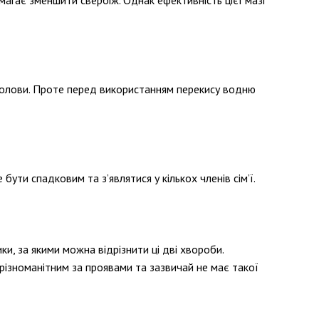
магає зменшити свербіж. Однак ефективність цієї мазі
голови. Проте перед використанням перекису водню
ути спадковим та з’являтися у кількох членів сім’ї.
и, за якими можна відрізнити ці дві хвороби.
різноманітним за проявами та зазвичай не має такої