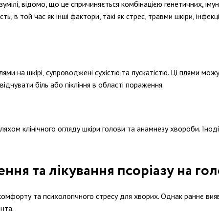
озумілі, відомо, що це спричиняється комбінацією генетичних, ім
ь, в той час як інші фактори, такі як стрес, травми шкіри, інфекц
ями на шкірі, супроводжені сухістю та лускатістю. Ці плями мож
ідчувати біль або пікління в області пораження.
ляхом клінічного огляду шкіри голови та анамнезу хвороби. Інод
ння та лікування псоріазу на гол
омфорту та психологічного стресу для хворих. Однак раннє вия
нта.