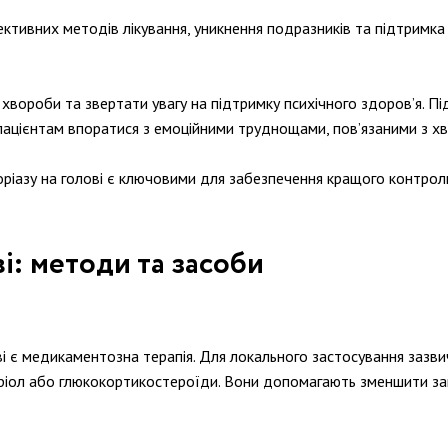
ективних методів лікування, уникнення подразників та підтрим
вороби та звертати увагу на підтримку психічного здоров’я. Під
ацієнтам впоратися з емоційними труднощами, пов’язаними з х
псоріазу на голові є ключовими для забезпечення кращого контр
і: методи та засоби
і є медикаментозна терапія. Для локального застосування зазвича
потріол або глюкокортикостероїди. Вони допомагають зменшити за