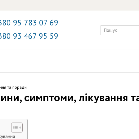
380 95 783 07 69
380 93 467 95 59
ання та поради
чини, симптоми, лікування т
кування