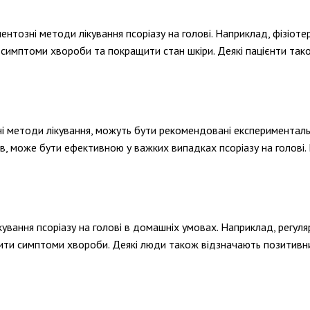
ентозні методи лікування псоріазу на голові. Наприклад, фізіоте
 симптоми хвороби та покращити стан шкіри. Деякі пацієнти так
ійні методи лікування, можуть бути рекомендовані експерименталь
в, може бути ефективною у важких випадках псоріазу на голові.
кування псоріазу на голові в домашніх умовах. Наприклад, регул
ти симптоми хвороби. Деякі люди також відзначають позитивний