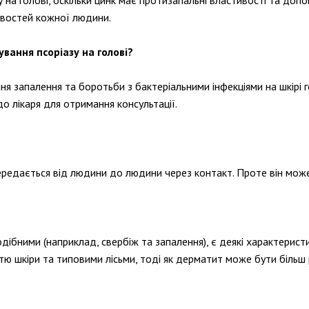
 на голові, оскільки цинк має протизапальні властивості та допо
ивостей кожної людини.
вання псоріазу на голові?
 запалення та боротьби з бактеріальними інфекціями на шкірі 
до лікаря для отримання консультації.
редається від людини до людини через контакт. Проте він може б
бними (наприклад, свербіж та запалення), є деякі характеристик
тю шкіри та типовими лісьми, тоді як дерматит може бути більш 