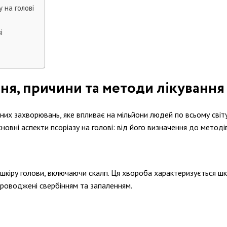
 на голові
і
ння, причини та методи лікування
них захворювань, яке впливає на мільйони людей по всьому світ
новні аспекти псоріазу на голові: від його визначення до методів
а шкіру голови, включаючи скалп. Ця хвороба характеризується ш
проводжені свербінням та запаленням.