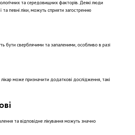
унологічних та середовищних факторів. Деякі люди
ії та певні ліки, можуть сприяти загостренню
уть бути сверблячими та запаленими, особливо в разі
і лікар може призначити додаткові дослідження, такі
ові
влення та відповідне лікування можуть значно