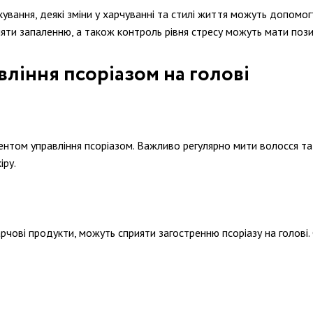
кування, деякі зміни у харчуванні та стилі життя можуть допомо
ияти запаленню, а також контроль рівня стресу можуть мати поз
ління псоріазом на голові
том управління псоріазом. Важливо регулярно мити волосся та ш
іру.
харчові продукти, можуть сприяти загостренню псоріазу на голов