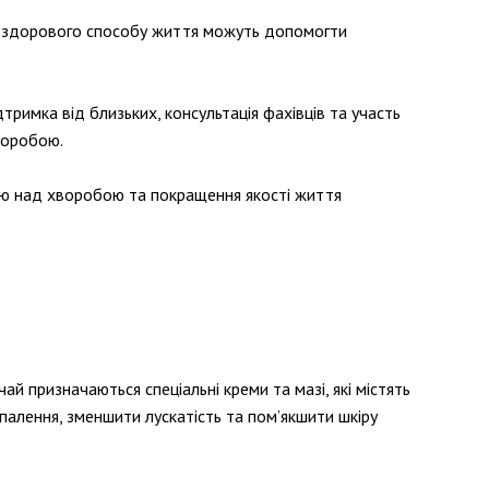
ка здорового способу життя можуть допомогти
тримка від близьких, консультація фахівців та участь
воробою.
олю над хворобою та покращення якості життя
й призначаються спеціальні креми та мазі, які містять
палення, зменшити лускатість та пом’якшити шкіру