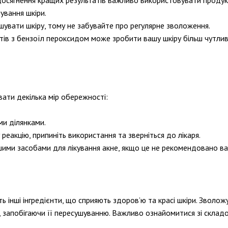
досягнення кращих результатів важливо використовувати продук
ування шкіри.
шувати шкіру, тому не забувайте про регулярне зволоження.
тів з бензоїл пероксидом може зробити вашу шкіру більш чутли
вати декілька мір обережності:
ми ділянками.
реакцію, припиніть використання та зверніться до лікаря.
шими засобами для лікування акне, якщо це не рекомендовано 
 інші інгредієнти, що сприяють здоров’ю та красі шкіри. Зволожу
, запобігаючи її пересушуванню. Важливо ознайомитися зі склад