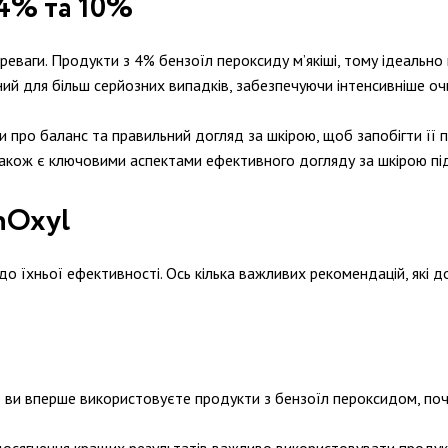
 4% та 10%
реваги. Продукти з 4% бензоїл пероксиду м’якіші, тому ідеальн
й для більш серйозних випадків, забезпечуючи інтенсивніше оч
 про баланс та правильний догляд за шкірою, щоб запобігти її
акож є ключовими аспектами ефективного догляду за шкірою під 
nOxyl
до їхньої ефективності. Ось кілька важливих рекомендацій, які
о ви вперше використовуєте продукти з бензоїл пероксидом, почн