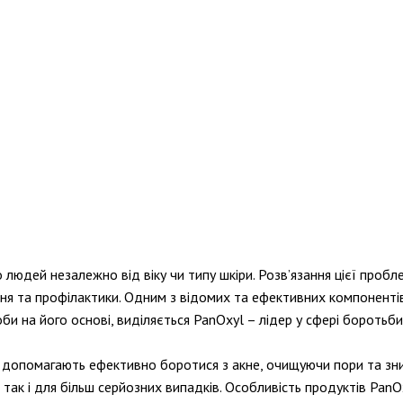
о людей незалежно від віку чи типу шкіри. Розв’язання цієї проб
ання та профілактики. Одним з відомих та ефективних компоненті
би на його основі, виділяється PanOxyl – лідер у сфері боротьб
 допомагають ефективно боротися з акне, очищуючи пори та знищ
так і для більш серйозних випадків. Особливість продуктів PanOx