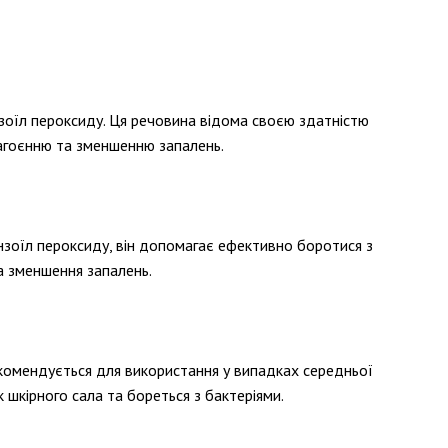
нзоїл пероксиду. Ця речовина відома своєю здатністю
загоєнню та зменшенню запалень.
нзоїл пероксиду, він допомагає ефективно боротися з
та зменшення запалень.
екомендується для використання у випадках середньої
 шкірного сала та бореться з бактеріями.