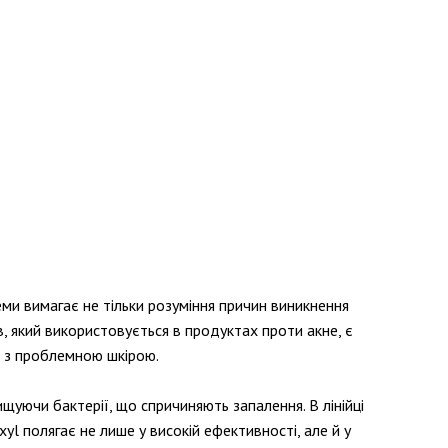
леми вимагає не тільки розуміння причин виникнення
в, який використовується в продуктах проти акне, є
и з проблемною шкірою.
уючи бактерії, що спричиняють запалення. В лінійці
yl полягає не лише у високій ефективності, але й у