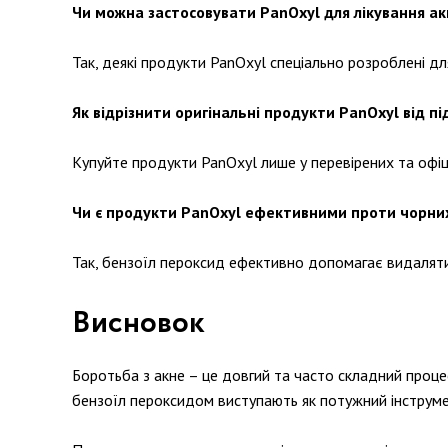
Чи можна застосовувати PanOxyl для лікування акн
Так, деякі продукти PanOxyl спеціально розроблені для
Як відрізнити оригінальні продукти PanOxyl від п
Купуйте продукти PanOxyl лише у перевірених та офіц
Чи є продукти PanOxyl ефективними проти чорни
Так, бензоїл пероксид ефективно допомагає видаляти 
Висновок
Боротьба з акне – це довгий та часто складний проце
бензоїл пероксидом виступають як потужний інструмент