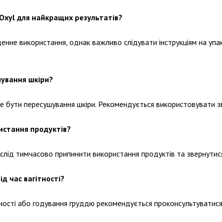
Oxyl для найкращих результатів?
нне використання, однак важливо слідувати інструкціям на упак
ування шкіри?
же бути пересушування шкіри. Рекомендується використовувати з
ристання продуктів?
ї, слід тимчасово припинити використання продуктів та звернут
д час вагітності?
ності або годування груддю рекомендується проконсультуватися 