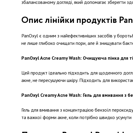
збалансованому догляді, який допомагає зберегти здо
Опис лінійки продуктів Pa
PanOxyl є одним з найефективніших засобів у боротьб
не лише глибоко очищати пори, але й знищувати бакт
PanOxyl Acne Creamy Wash: Очищуюча пінка для т
Цей продукт ідеально підходить для щоденного догля
акне, не пересушуючи шкіру. Підходить для використан
PanOxyl Creamy Acne Wash: Гель для вмивання з б
Гель для вмивання з концентрацією бензоїл пероксид
та важкої форми акне, коли потрібно швидко усунути 