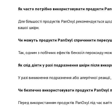
Як часто потрібно використовувати продукти Pan
Для більшості продуктів PanOxyl рекомендується щоде
вашої шкіри.
Чи можуть продукти PanOxyl спричинити пересуш
Так, одним з побічних ефектів бензоїл пероксиду мо
Як слід діяти у разі подразнення шкіри після вико
У разі виникнення подразнення або алергічної реакці
Чи безпечно використовувати продукти PanOxyl пі
Перед використанням продуктів PanOxyl під час вагіт