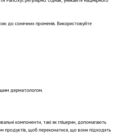
ти PanOxyl регулярно. Однак, уникайте надмірного
вою до сонячних променів. Використовуйте
вашим дерматологом.
вальні компоненти, такі як гліцерин, допомагають
ом продуктів, щоб переконатися, що вони підходять