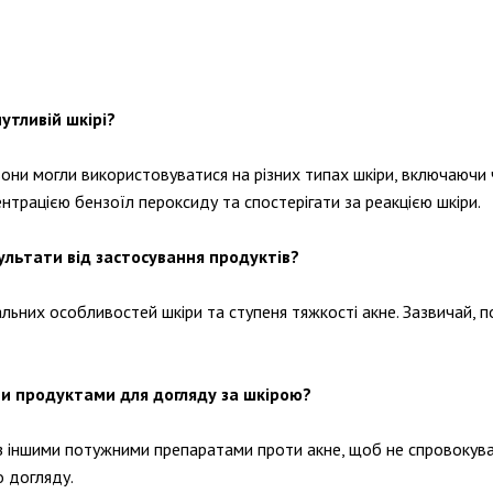
утливій шкірі?
они могли використовуватися на різних типах шкіри, включаючи ч
трацією бензоїл пероксиду та спостерігати за реакцією шкіри.
ультати від застосування продуктів?
льних особливостей шкіри та ступеня тяжкості акне. Зазвичай, п
и продуктами для догляду за шкірою?
з іншими потужними препаратами проти акне, щоб не спровокув
 догляду.