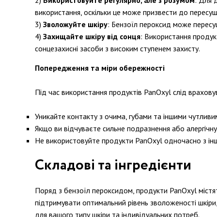
Використовуйте регулярно, але з розумом
: Для 
використання, оскільки це може призвести до пересуш
Зволожуйте шкіру
: Бензоїл пероксид може пересу
Захищайте шкіру від сонця
: Використання продук
сонцезахисні засоби з високим ступенем захисту.
Попередження та міри обережності
Під час використання продуктів PanOxyl слід врахову
Уникайте контакту з очима, губами та іншими чутливи
Якщо ви відчуваєте сильне подразнення або алергічну 
Не використовуйте продукти PanOxyl одночасно з ін
Складові та інгредієнти
Поряд з бензоїл пероксидом, продукти PanOxyl містять
підтримувати оптимальний рівень зволоженості шкіри
для вашого типу шкіри та індивідуальних потреб.