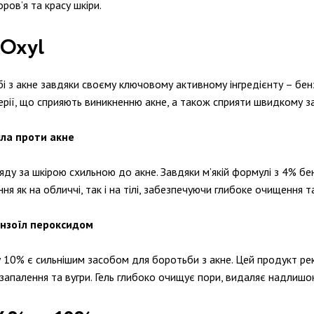
ров’я та красу шкіри.
nOxyl
і з акне завдяки своєму ключовому активному інгредієнту – бе
ерії, що сприяють виникненню акне, а також сприяти швидкому 
іла проти акне
ду за шкірою схильною до акне. Завдяки м’якій формулі з 4% бе
ня як на обличчі, так і на тілі, забезпечуючи глибоке очищення 
ензоїл пероксидом
у 10% є сильнішим засобом для боротьби з акне. Цей продукт р
запалення та вугри. Гель глибоко очищує пори, видаляє надлишок