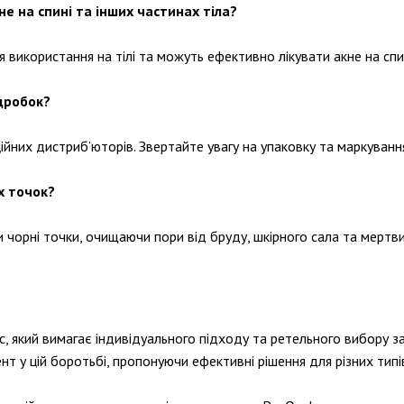
е на спині та інших частинах тіла?
 використання на тілі та можуть ефективно лікувати акне на спин
ідробок?
ійних дистриб’юторів. Звертайте увагу на упаковку та маркуванн
х точок?
чорні точки, очищаючи пори від бруду, шкірного сала та мертвих
с, який вимагає індивідуального підходу та ретельного вибору з
 у цій боротьбі, пропонуючи ефективні рішення для різних типів