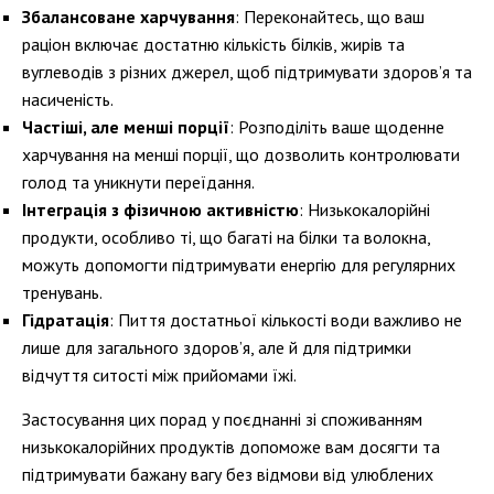
Збалансоване харчування
: Переконайтесь, що ваш
раціон включає достатню кількість білків, жирів та
вуглеводів з різних джерел, щоб підтримувати здоров’я та
насиченість.
Частіші, але менші порції
: Розподіліть ваше щоденне
харчування на менші порції, що дозволить контролювати
голод та уникнути переїдання.
Інтеграція з фізичною активністю
: Низькокалорійні
продукти, особливо ті, що багаті на білки та волокна,
можуть допомогти підтримувати енергію для регулярних
тренувань.
Гідратація
: Пиття достатньої кількості води важливо не
лише для загального здоров’я, але й для підтримки
відчуття ситості між прийомами їжі.
Застосування цих порад у поєднанні зі споживанням
низькокалорійних продуктів допоможе вам досягти та
підтримувати бажану вагу без відмови від улюблених