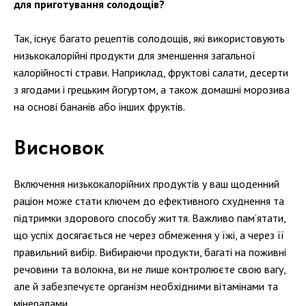
для приготування солодощів?
Так, існує багато рецептів солодощів, які використовують
низькокалорійні продукти для зменшення загальної
калорійності страви. Наприклад, фруктові салати, десерти
з ягодами і грецьким йогуртом, а також домашні морозива
на основі бананів або інших фруктів.
Висновок
Включення низькокалорійних продуктів у ваш щоденний
раціон може стати ключем до ефективного схуднення та
підтримки здорового способу життя. Важливо пам’ятати,
що успіх досягається не через обмеження у їжі, а через її
правильний вибір. Вибираючи продукти, багаті на поживні
речовини та волокна, ви не лише контролюєте свою вагу,
але й забезпечуєте організм необхідними вітамінами та
мінералами.