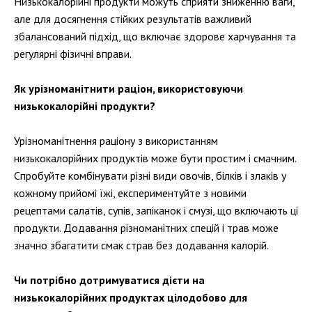
Низькокалорійні продукти можуть сприяти зниженню ваги,
але для досягнення стійких результатів важливий
збалансований підхід, що включає здорове харчування та
регулярні фізичні вправи.
Як урізноманітнити раціон, використовуючи
низькокалорійні продукти?
Урізноманітнення раціону з використанням
низькокалорійних продуктів може бути простим і смачним.
Спробуйте комбінувати різні види овочів, білків і злаків у
кожному прийомі їжі, експериментуйте з новими
рецептами салатів, супів, запіканок і смузі, що включають ці
продукти. Додавання різноманітних спецій і трав може
значно збагатити смак страв без додавання калорій.
Чи потрібно дотримуватися дієти на
низькокалорійних продуктах цілодобово для