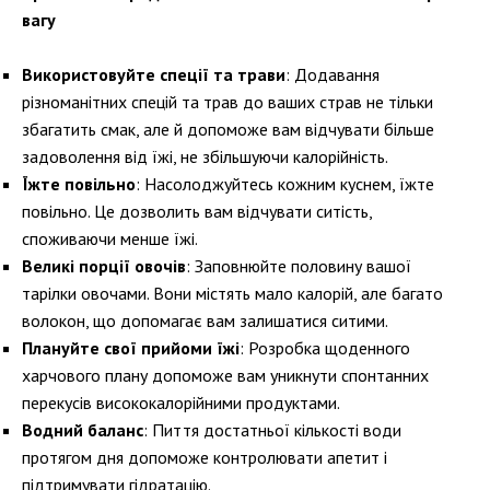
вагу
Використовуйте спеції та трави
: Додавання
різноманітних спецій та трав до ваших страв не тільки
збагатить смак, але й допоможе вам відчувати більше
задоволення від їжі, не збільшуючи калорійність.
Їжте повільно
: Насолоджуйтесь кожним куснем, їжте
повільно. Це дозволить вам відчувати ситість,
споживаючи менше їжі.
Великі порції овочів
: Заповнюйте половину вашої
тарілки овочами. Вони містять мало калорій, але багато
волокон, що допомагає вам залишатися ситими.
Плануйте свої прийоми їжі
: Розробка щоденного
харчового плану допоможе вам уникнути спонтанних
перекусів висококалорійними продуктами.
Водний баланс
: Пиття достатньої кількості води
протягом дня допоможе контролювати апетит і
підтримувати гідратацію.