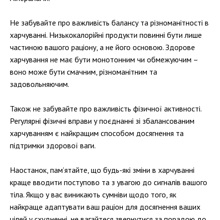
Не забувайте про важливість балансу та різноманітності в
харчуванні. Низькокалорійні продукти повинні бути лише
частиною вашого раціону, а не його основою. Здорове
харчування не має бути монотонним чи обмежуючим –
воно може бути смачним, різноманітним та
задовольняючим.
Також не забувайте про важливість фізичної активності.
Регулярні фізичні вправи у поєднанні зі збалансованим
харчуванням є найкращим способом досягнення та
підтримки здорової ваги.
Наостанок, пам’ятайте, що будь-які зміни в харчуванні
краще вводити поступово та з увагою до сигналів вашого
тіла. Якщо у вас виникають сумніви щодо того, як
найкраще адаптувати ваш раціон для досягнення ваших
цілей у схудненні, не вагайтеся звернутися за порадою до