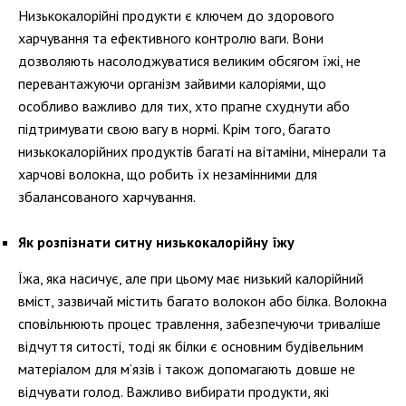
Низькокалорійні продукти є ключем до здорового
харчування та ефективного контролю ваги. Вони
дозволяють насолоджуватися великим обсягом їжі, не
перевантажуючи організм зайвими калоріями, що
особливо важливо для тих, хто прагне схуднути або
підтримувати свою вагу в нормі. Крім того, багато
низькокалорійних продуктів багаті на вітаміни, мінерали та
харчові волокна, що робить їх незамінними для
збалансованого харчування.
Як розпізнати ситну низькокалорійну їжу
Їжа, яка насичує, але при цьому має низький калорійний
вміст, зазвичай містить багато волокон або білка. Волокна
сповільнюють процес травлення, забезпечуючи триваліше
відчуття ситості, тоді як білки є основним будівельним
матеріалом для м’язів і також допомагають довше не
відчувати голод. Важливо вибирати продукти, які