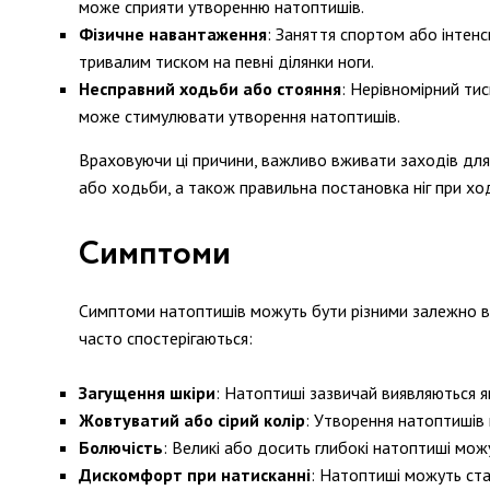
може сприяти утворенню натоптишів.
Фізичне навантаження
: Заняття спортом або інтен
тривалим тиском на певні ділянки ноги.
Несправний ходьби або стояння
: Нерівномірний тис
може стимулювати утворення натоптишів.
Враховуючи ці причини, важливо вживати заходів для з
або ходьби, а також правильна постановка ніг при хо
Симптоми
Симптоми натоптишів можуть бути різними залежно від 
часто спостерігаються:
Загущення шкіри
: Натоптиші зазвичай виявляються як
Жовтуватий або сірий колір
: Утворення натоптишів 
Болючість
: Великі або досить глибокі натоптиші мож
Дискомфорт при натисканні
: Натоптиші можуть ста