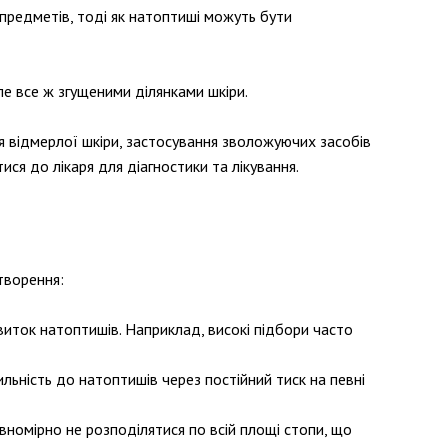
 предметів, тоді як натоптиші можуть бути
е все ж згущеними ділянками шкіри.
я відмерлої шкіри, застосування зволожуючих засобів
ися до лікаря для діагностики та лікування.
утворення:
звиток натоптишів. Наприклад, високі підбори часто
хильність до натоптишів через постійний тиск на певні
вномірно не розподілятися по всій площі стопи, що