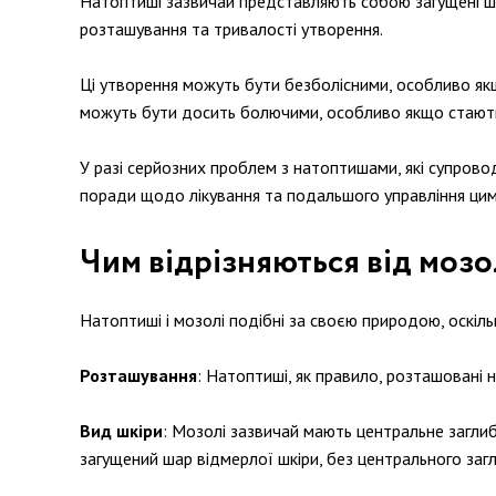
Натоптиші зазвичай представляють собою загущені шар
розташування та тривалості утворення.
Ці утворення можуть бути безболісними, особливо якщ
можуть бути досить болючими, особливо якщо стають
У разі серйозних проблем з натоптишами, які супров
поради щодо лікування та подальшого управління цим
Чим відрізняються від мозо
Натоптиші і мозолі подібні за своєю природою, оскіль
Розташування
: Натоптиші, як правило, розташовані н
Вид шкіри
: Мозолі зазвичай мають центральне заглиб
загущений шар відмерлої шкіри, без центрального заг