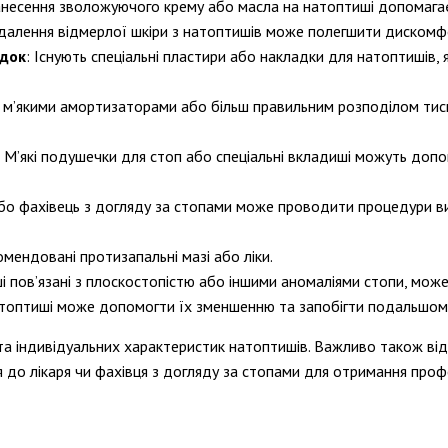
нанесення зволожуючого крему або масла на натоптиші допомага
идалення відмерлої шкіри з натоптишів може полегшити дискомф
адок
: Існують спеціальні пластири або накладки для натоптишів,
і з м’якими амортизаторами або більш правильним розподілом т
: М’які подушечки для стоп або спеціальні вкладиші можуть допо
 або фахівець з догляду за стопами може проводити процедури 
омендовані протизапальні мазі або ліки.
і пов’язані з плоскостопістю або іншими аномаліями стопи, може
натоптиші може допомогти їх зменшенню та запобігти подальшом
та індивідуальних характеристик натоптишів. Важливо також від
 до лікаря чи фахівця з догляду за стопами для отримання проф