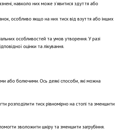
знені, навколо них може з’явитися здуття або
нок, особливо якщо на них тиск від взуття або інших
альних особливостей та умов утворення. У разі
повідної оцінки та лікування.
ми або болючими. Ось деякі способи, які можна
гти розподілити тиск рівномірно на стопі та зменшити
омогти зволожити шкіру та зменшити загрубіння.