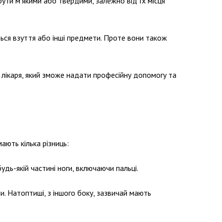
ути м’якими або твердими, залежно від їх місця
ться взуття або інші предмети. Проте вони також
лікаря, який зможе надати професійну допомогу та
ають кілька різниць:
удь-якій частині ноги, включаючи пальці.
. Натоптиші, з іншого боку, зазвичай мають