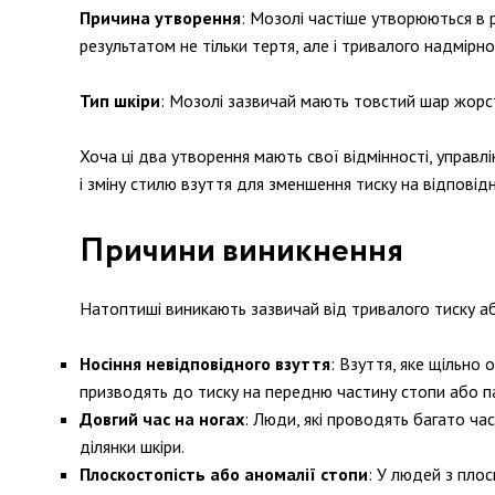
Причина утворення
: Мозолі частіше утворюються в 
результатом не тільки тертя, але і тривалого надмірног
Тип шкіри
: Мозолі зазвичай мають товстий шар жорст
Хоча ці два утворення мають свої відмінності, управ
і зміну стилю взуття для зменшення тиску на відповідн
Причини виникнення
Натоптиші виникають зазвичай від тривалого тиску або
Носіння невідповідного взуття
: Взуття, яке щільно
призводять до тиску на передню частину стопи або па
Довгий час на ногах
: Люди, які проводять багато час
ділянки шкіри.
Плоскостопість або аномалії стопи
: У людей з пло