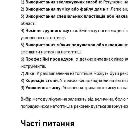
Використання зволожуючих засобів
: Регулярне 
Використання пумісу або файлу для ніг
: Легке в
Використання спеціальних пластівців або накл
області.
Носіння зручного взуття
: Зміна взуття на модел
утворенню натоптишів.
Використання м’яких подушечок або вкладишів
зменшити натиск на натоптиші.
Професійні процедури
: У деяких випадках лікар
інструментів.
Ліки
: У разі запалення натоптишів можуть бути рек
Корекція стопи
: У деяких випадках, коли натоптиш
Уникнення тиску
: Уникнення тривалого тиску на 
Вибір методу лікування залежить від величини, болю 
погіршуючихся натоптишів рекомендується звернутися
Часті питання