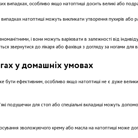
яких випадках, особливо якщо натоптиші досить великі або подра
х випадках натоптиші можуть викликати утворення пухирів або ра
номанітними, і вони можуть варіювати в залежності від індивіду
 звернутися до лікаря або фахівця з догляду за ногами для від
гах у домашніх умовах
же бути ефективним, особливо якщо натоптиші не є дуже велики
М’які подушечки для стоп або спеціальні вкладиші можуть допомо
тосування зволожуючого крему або масла на натоптиші може доп