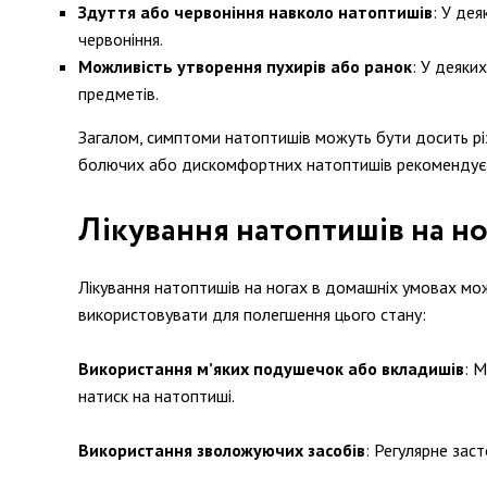
Здуття або червоніння навколо натоптишів
: У де
червоніння.
Можливість утворення пухирів або ранок
: У деяки
предметів.
Загалом, симптоми натоптишів можуть бути досить різ
болючих або дискомфортних натоптишів рекомендується
Лікування натоптишів на но
Лікування натоптишів на ногах в домашніх умовах мо
використовувати для полегшення цього стану:
Використання м’яких подушечок або вкладишів
: 
натиск на натоптиші.
Використання зволожуючих засобів
: Регулярне зас