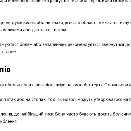
и відмерлої шкіри, яка реагує на тиск або тертя. Вони можуть б
о не дуже великі або не знаходяться в області, де часто тисну
 великими або діють під тиском.
оджуються болем або запаленням, рекомендується звернутися до 
 станом.
лів
ки обидва вони є реакцією шкіри на тиск або тертя. Однак вони м
а п’ятах або на стопах, тоді як мозолі можуть утворюватися на б
лення, де найбільший тиск. Вони часто бувають досить болючими
либлення.