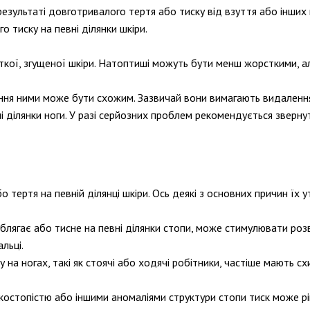
результаті довготривалого тертя або тиску від взуття або інших
о тиску на певні ділянки шкіри.
кої, згущеної шкіри. Натоптиші можуть бути менш жорсткими, ал
ління ними може бути схожим. Зазвичай вони вимагають видаленн
і ділянки ноги. У разі серйозних проблем рекомендується звернут
 тертя на певній ділянці шкіри. Ось деякі з основних причин їх 
 облягає або тисне на певні ділянки стопи, може стимулювати ро
льці.
у на ногах, такі як стоячі або ходячі робітники, частіше мають с
скостопістю або іншими аномаліями структури стопи тиск може рі