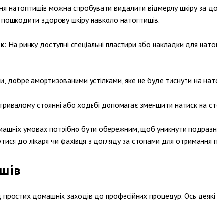
ння натоптишів можна спробувати видалити відмерлу шкіру за до
 пошкодити здорову шкіру навколо натоптишів.
ок
: На ринку доступні спеціальні пластири або накладки для нат
ми, добре амортизованими устілками, яке не буде тиснути на на
 тривалому стоянні або ходьбі допомагає зменшити натиск на ст
омашніх умовах потрібно бути обережним, щоб уникнути подразн
тися до лікаря чи фахівця з догляду за стопами для отримання 
шів
д простих домашніх заходів до професійних процедур. Ось деякі