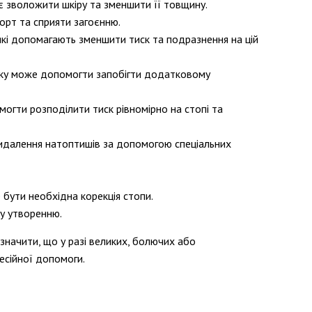
є зволожити шкіру та зменшити її товщину.
орт та сприяти загоєнню.
 які допомагають зменшити тиск та подразнення на цій
иску може допомогти запобігти додатковому
могти розподілити тиск рівномірно на стопі та
видалення натоптишів за допомогою спеціальних
 бути необхідна корекція стопи.
у утворенню.
значити, що у разі великих, болючих або
есійної допомоги.