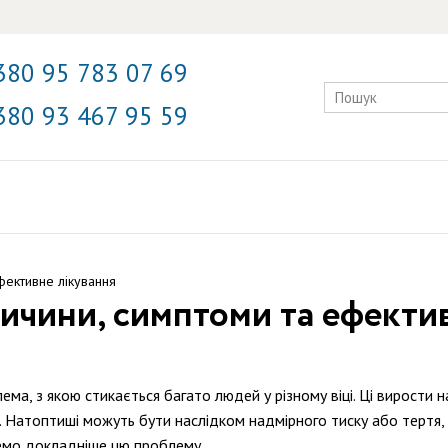
380 95 783 07 69
380 93 467 95 59
фективне лікування
ричини, симптоми та ефекти
ема, з якою стикається багато людей у різному віці. Ці вирости 
х. Натоптиші можуть бути наслідком надмірного тиску або тертя,
немо докладніше цю проблему.