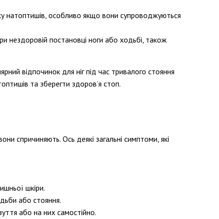
тку натоптишів, особливо якщо вони супроводжуються
при нездоровій постановці ноги або ходьбі, також
ярний відпочинок для ніг під час тривалого стояння
оптишів та зберегти здоров’я стоп.
ни спричиняють. Ось деякі загальні симптоми, які
ишньої шкіри.
одьби або стояння.
зуття або на них самостійно.