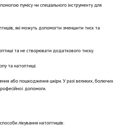
помогою пумісу чи спеціального інструменту для
оптишів, які можуть допомогти зменшити тиск та
топтиші та не створювати додаткового тиску.
опу та натоптиші.
ення або пошкодження шкіри. У разі великих, болючих
професійної допомоги.
 способи лікування натоптишів: