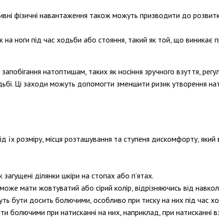
сивні фізичні навантаження також можуть призводити до розви
к на ноги під час ходьби або стояння, такий як той, що виникає 
апобігання натоптишам, таких як носіння зручного взуття, регул
дьбі. Ці заходи можуть допомогти зменшити ризик утворення нат
їх розміру, місця розташування та ступеня дискомфорту, який во
 загущені ділянки шкіри на стопах або п’ятах.
може мати жовтуватий або сірий колір, відрізняючись від навкол
уть бути досить болючими, особливо при тиску на них під час х
ти болючими при натисканні на них, наприклад, при натисканні в