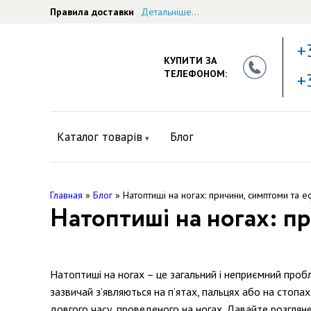
Правила доставки
Детальніше...
+
КУПИТИ ЗА
ТЕЛЕФОНОМ:
+
Каталог товарів
Блог
Главная
»
Блог
»
Натоптиші на ногах: причини, симптоми та е
Натоптиші на ногах: п
Натоптиші на ногах – це загальний і неприємний пробл
зазвичай з’являються на п’ятах, пальцях або на стопа
довгого часу, проведеного на ногах. Давайте розгля