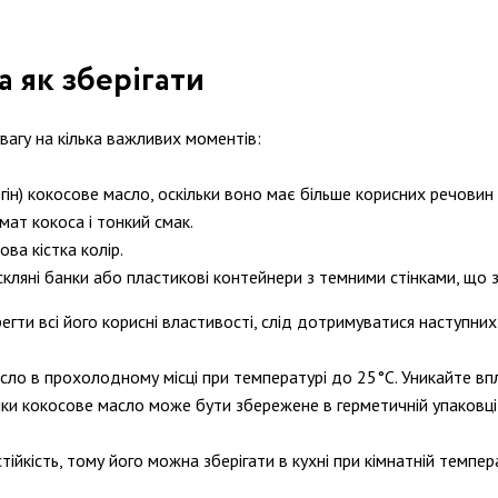
а як зберігати
вагу на кілька важливих моментів:
гін) кокосове масло, оскільки воно має більше корисних речовин
мат кокоса і тонкий смак.
ва кістка колір.
скляні банки або пластикові контейнери з темними стінками, що 
гти всі його корисні властивості, слід дотримуватися наступних
сло в прохолодному місці при температурі до 25°C. Уникайте вп
анки кокосове масло може бути збережене в герметичній упаковці
ійкість, тому його можна зберігати в кухні при кімнатній темпер