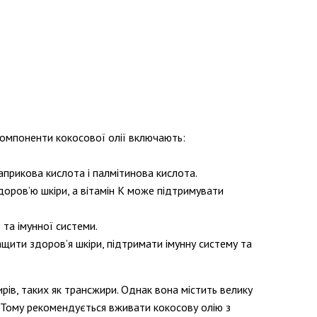
 компоненти кокосової олії включають:
априкова кислота і палмітинова кислота.
здоров’ю шкіри, а вітамін К може підтримувати
в та імунної системи.
ащити здоров’я шкіри, підтримати імунну систему та
ирів, таких як трансжири. Однак вона містить велику
и. Тому рекомендується вживати кокосову олію з