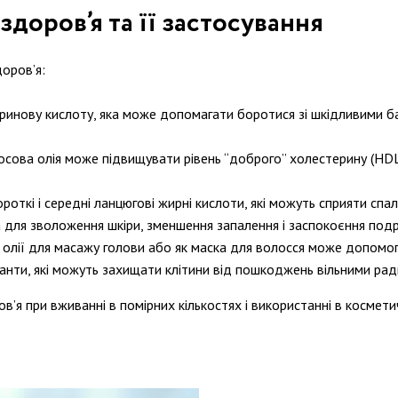
здоров’я та її застосування
доров’я:
вринову кислоту, яка може допомагати боротися зі шкідливими ба
осова олія може підвищувати рівень “доброго” холестерину (HDL)
ороткі і середні ланцюгові жирні кислоти, які можуть сприяти сп
 для зволоження шкіри, зменшення запалення і заспокоєння подр
олії для масажу голови або як маска для волосся може допомогт
анти, які можуть захищати клітини від пошкоджень вільними ради
’я при вживанні в помірних кількостях і використанні в косметич