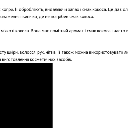
копри. Її обробляють, видаляючи запах і смак кокоса. Це дає олі
смаження і випічки, де не потрібен смак кокоса.
м’якоті кокоса. Вона має помітний аромат і смак кокоса і часто 
у шкіри, волосся, рук, нігтів. Її також можна використовувати я
я виготовлення косметичних засобів.