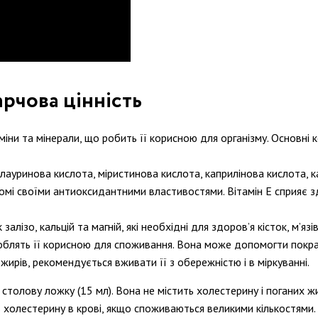
арчова цінність
таміни та мінерали, що робить її корисною для організму. Основні
лауринова кислота, міристинова кислота, каприлінова кислота, к
відомі своїми антиоксидантними властивостями. Вітамін Е сприяє 
залізо, кальцій та магній, які необхідні для здоров’я кісток, м’язі
ї роблять її корисною для споживання. Вона може допомогти покр
 жирів, рекомендується вживати її з обережністю і в міркуванні.
 столову ложку (15 мл). Вона не містить холестерину і поганих ж
ень холестерину в крові, якщо споживаються великими кількостям