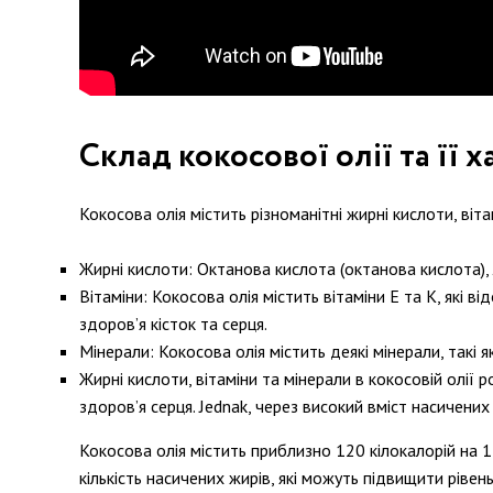
Склад кокосової олії та її х
Кокосова олія містить різноманітні жирні кислоти, ві
Жирні кислоти: Октанова кислота (октанова кислота), 
Вітаміни: Кокосова олія містить вітаміни Е та К, які 
здоров’я кісток та серця.
Мінерали: Кокосова олія містить деякі мінерали, такі як 
Жирні кислоти, вітаміни та мінерали в кокосовій олі
здоров’я серця. Jednak, через високий вміст насичених
Кокосова олія містить приблизно 120 кілокалорій на 1
кількість насичених жирів, які можуть підвищити рів