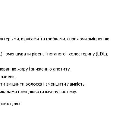
ктеріями, вірусами та грибками, сприяючи зміцненню
 і зменшувати рівень “поганого” холестерину (LDL),
алюванню жиру і зниженню апетиту.
азнень.
и зміцнити волосся і зменшити ламкість.
калами і зміцнювати імунну систему.
них цілях.