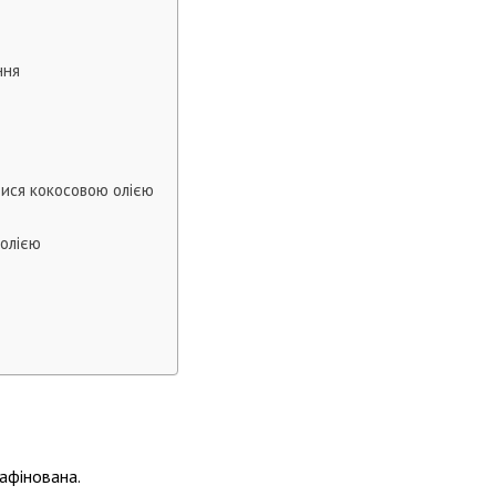
ння
ися кокосовою олією
 олією
рафінована.