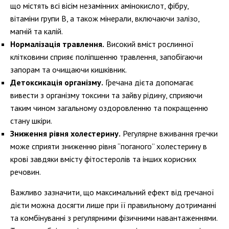
що містять всі вісім незамінних амінокислот, фібру,
вітаміни групи B, а також мінерали, включаючи залізо,
магній та калій.
Нормалізація травлення.
Високий вміст рослинної
клітковини сприяє поліпшенню травлення, запобігаючи
запорам та очищаючи кишківник.
Детоксикація організму.
Гречана дієта допомагає
вивести з організму токсини та зайву рідину, сприяючи
таким чином загальному оздоровленню та покращенню
стану шкіри.
Зниження рівня холестерину.
Регулярне вживання гречки
може сприяти зниженню рівня “поганого” холестерину в
крові завдяки вмісту фітостеролів та інших корисних
речовин.
Важливо зазначити, що максимальний ефект від гречаної
дієти можна досягти лише при її правильному дотриманні
та комбінуванні з регулярними фізичними навантаженнями.