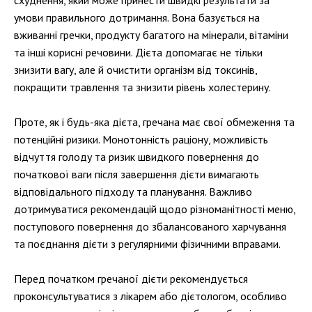
схуднення, який може принести швидкі результати за
умови правильного дотримання. Вона базується на
вживанні гречки, продукту багатого на мінерали, вітаміни
та інші корисні речовини. Дієта допомагає не тільки
знизити вагу, але й очистити організм від токсинів,
покращити травлення та знизити рівень холестерину.
Проте, як і будь-яка дієта, гречана має свої обмеження та
потенційні ризики. Монотонність раціону, можливість
відчуття голоду та ризик швидкого повернення до
початкової ваги після завершення дієти вимагають
відповідального підходу та планування. Важливо
дотримуватися рекомендацій щодо різноманітності меню,
поступового повернення до збалансованого харчування
та поєднання дієти з регулярними фізичними вправами.
Перед початком гречаної дієти рекомендується
проконсультуватися з лікарем або дієтологом, особливо