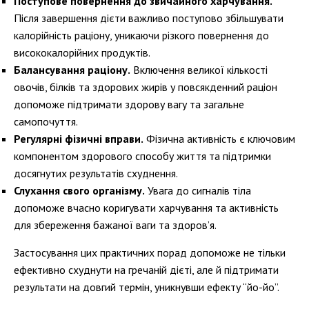
Поступове повернення до звичайного харчування.
Після завершення дієти важливо поступово збільшувати
калорійність раціону, уникаючи різкого повернення до
висококалорійних продуктів.
Балансування раціону.
Включення великої кількості
овочів, білків та здорових жирів у повсякденний раціон
допоможе підтримати здорову вагу та загальне
самопочуття.
Регулярні фізичні вправи.
Фізична активність є ключовим
компонентом здорового способу життя та підтримки
досягнутих результатів схуднення.
Слухання свого організму.
Увага до сигналів тіла
допоможе вчасно коригувати харчування та активність
для збереження бажаної ваги та здоров’я.
Застосування цих практичних порад допоможе не тільки
ефективно схуднути на гречаній дієті, але й підтримати
результати на довгий термін, уникнувши ефекту “йо-йо”.