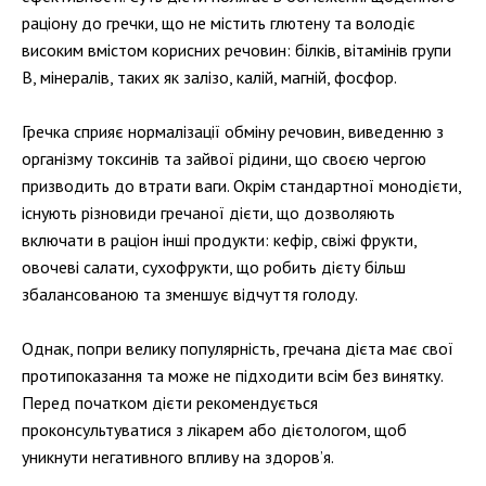
раціону до гречки, що не містить глютену та володіє
високим вмістом корисних речовин: білків, вітамінів групи
B, мінералів, таких як залізо, калій, магній, фосфор.
Гречка сприяє нормалізації обміну речовин, виведенню з
організму токсинів та зайвої рідини, що своєю чергою
призводить до втрати ваги. Окрім стандартної монодієти,
існують різновиди гречаної дієти, що дозволяють
включати в раціон інші продукти: кефір, свіжі фрукти,
овочеві салати, сухофрукти, що робить дієту більш
збалансованою та зменшує відчуття голоду.
Однак, попри велику популярність, гречана дієта має свої
протипоказання та може не підходити всім без винятку.
Перед початком дієти рекомендується
проконсультуватися з лікарем або дієтологом, щоб
уникнути негативного впливу на здоров’я.