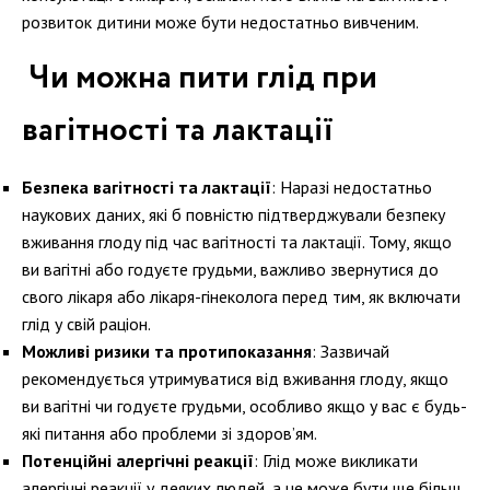
розвиток дитини може бути недостатньо вивченим.
Чи можна пити глід при
вагітності та лактації
Безпека вагітності та лактації
: Наразі недостатньо
наукових даних, які б повністю підтверджували безпеку
вживання глоду під час вагітності та лактації. Тому, якщо
ви вагітні або годуєте грудьми, важливо звернутися до
свого лікаря або лікаря-гінеколога перед тим, як включати
глід у свій раціон.
Можливі ризики та протипоказання
: Зазвичай
рекомендується утримуватися від вживання глоду, якщо
ви вагітні чи годуєте грудьми, особливо якщо у вас є будь-
які питання або проблеми зі здоров’ям.
Потенційні алергічні реакції
: Глід може викликати
алергічні реакції у деяких людей, а це може бути ще більш