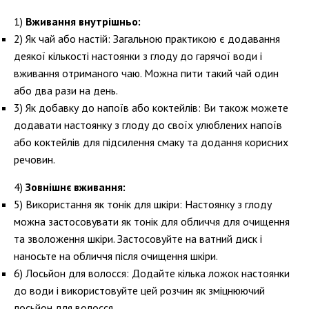
Вживання внутрішньо:
Як чай або настій:
Загальною практикою є додавання
деякої кількості настоянки з глоду до гарячої води і
вживання отриманого чаю. Можна пити такий чай один
або два рази на день.
Як добавку до напоїв або коктейлів:
Ви також можете
додавати настоянку з глоду до своїх улюблених напоїв
або коктейлів для підсилення смаку та додання корисних
речовин.
Зовнішнє вживання:
Використання як тонік для шкіри:
Настоянку з глоду
можна застосовувати як тонік для обличчя для очищення
та зволоження шкіри. Застосовуйте на ватний диск і
наносьте на обличчя після очищення шкіри.
Лосьйон для волосся:
Додайте кілька ложок настоянки
до води і використовуйте цей розчин як зміцнюючий
лосьйон для волосся.