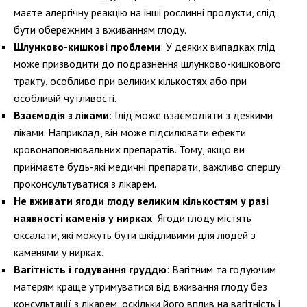
маєте алергічну реакцію на інші рослинні продукти, слід
бути обережним з вживанням глоду.
Шлунково-кишкові проблеми
: У деяких випадках глід
може призводити до подразнення шлунково-кишкового
тракту, особливо при великих кількостях або при
особливій чутливості.
Взаємодія з ліками
: Глід може взаємодіяти з деякими
ліками. Наприклад, він може підсилювати ефекти
кровонаповнювальних препаратів. Тому, якщо ви
приймаєте будь-які медичні препарати, важливо спершу
проконсультуватися з лікарем.
Не вживати ягоди глоду великим кількостям у разі
наявності каменів у нирках
: Ягоди глоду містять
оксалати, які можуть бути шкідливими для людей з
каменями у нирках.
Вагітність і годування груддю
: Вагітним та годуючим
матерям краще утримуватися від вживання глоду без
консультації з лікарем, оскільки його вплив на вагітність і