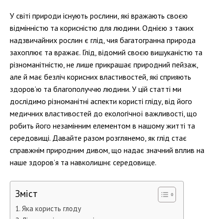
У світі природи існують рослини, які вражають своєю
відмінністю та корисністю для людини. Однією з таких
надзвичайних рослин є глід, чия багатогранна природа
захоплює та вражає. Глід, відомий своєю вишуканістю та
різноманітністю, не лише прикрашає природний пейзаж,
але й має безліч корисних властивостей, які сприяють
здоров’ю та благополуччю людини. У цій статті ми
дослідимо різноманітні аспекти користі гліду, від його
медичних властивостей до екологічної важливості, що
робить його незамінним елементом в нашому житті та
середовищі. Давайте разом розглянемо, як глід стає
справжнім природним дивом, що надає значний вплив на
наше здоров’я та навколишнє середовище.
Зміст
Яка користь глоду