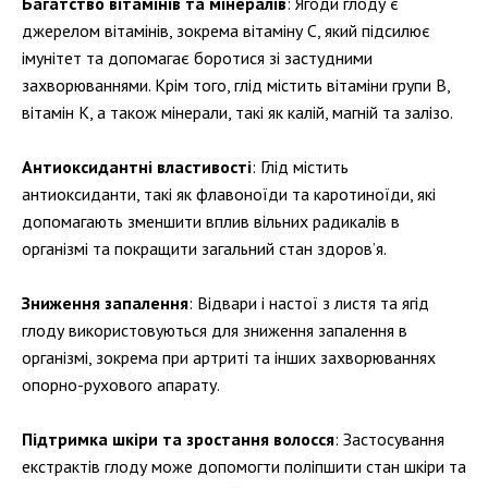
Багатство вітамінів та мінералів
: Ягоди глоду є
джерелом вітамінів, зокрема вітаміну С, який підсилює
імунітет та допомагає боротися зі застудними
захворюваннями. Крім того, глід містить вітаміни групи В,
вітамін К, а також мінерали, такі як калій, магній та залізо.
Антиоксидантні властивості
: Глід містить
антиоксиданти, такі як флавоноїди та каротиноїди, які
допомагають зменшити вплив вільних радикалів в
організмі та покращити загальний стан здоров’я.
Зниження запалення
: Відвари і настої з листя та ягід
глоду використовуються для зниження запалення в
організмі, зокрема при артриті та інших захворюваннях
опорно-рухового апарату.
Підтримка шкіри та зростання волосся
: Застосування
екстрактів глоду може допомогти поліпшити стан шкіри та