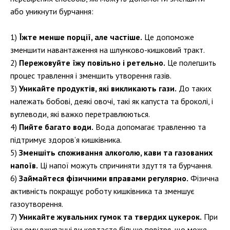
або уникнути бурчання:
Їжте менше порції, але частіше.
Це допоможе
зменшити навантаження на шлунково-кишковий тракт.
Пережовуйте їжу повільно і ретельно.
Це полегшить
процес травлення і зменшить утворення газів.
Уникайте продуктів, які викликають гази.
До таких
належать бобові, деякі овочі, такі як капуста та броколі, і
вуглеводи, які важко перетравлюються.
Пийте багато води.
Вода допомагає травленню та
підтримує здоров’я кишківника.
Зменшіть споживання алкоголю, кави та газованих
напоїв.
Ці напої можуть спричиняти здуття та бурчання.
Займайтеся фізичними вправами регулярно.
Фізична
активність покращує роботу кишківника та зменшує
газоутворення.
Уникайте жувальних гумок та твердих цукерок.
При
їхньому вживанні ви ковтаєте більше повітря, що може