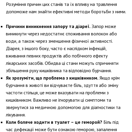
Розуміння причин цих станів та їх впливу на травлення
допоможе нам знайти ефективні методи боротьби з ними.
Причини виникнення запору та діареї.
Запор може
виникнути через недостатнє споживання волокон або
води, а також через зменшення фізичної активності.
Діарея, з іншого боку, часто є наслідком інфекцій,
вживання певних продуктів або побічного ефекту
лікарських засобів. Обидва ці стани можуть спричиняти
збільшення руху кишківника та відповідно бурчання.
Як зрозуміти, що проблема з кишківником.
Якщо крім
бурчання в животі ви відчуваєте біль, здуття або зміну
частоти стільця, це може вказувати на проблеми з
кишківником. Важливо не ігнорувати ці симптоми та
звернутися за медичною допомогою для діагностики та
лікування.
Коли боляче ходити в туалет – це геморой?
Біль під
час дефекації може бути ознакою геморою, запалення