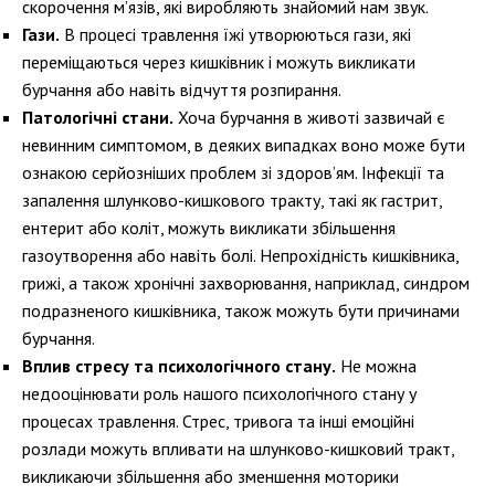
скорочення м’язів, які виробляють знайомий нам звук.
Гази.
В процесі травлення їжі утворюються гази, які
переміщаються через кишківник і можуть викликати
бурчання або навіть відчуття розпирання.
Патологічні стани.
Хоча бурчання в животі зазвичай є
невинним симптомом, в деяких випадках воно може бути
ознакою серйозніших проблем зі здоров’ям. Інфекції та
запалення шлунково-кишкового тракту, такі як гастрит,
ентерит або коліт, можуть викликати збільшення
газоутворення або навіть болі. Непрохідність кишківника,
грижі, а також хронічні захворювання, наприклад, синдром
подразненого кишківника, також можуть бути причинами
бурчання.
Вплив стресу та психологічного стану.
Не можна
недооцінювати роль нашого психологічного стану у
процесах травлення. Стрес, тривога та інші емоційні
розлади можуть впливати на шлунково-кишковий тракт,
викликаючи збільшення або зменшення моторики